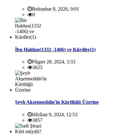
Befranbar 8, 2026, 9:01
0
İbn Haldun(1332 -1406) ve Kürdler(1)
Pûşper 28, 2024, 3:33
3625
Şeyh Akşemseddin'in Kürtlüğü Üzerine
Hêzîran 9, 2024, 12:53
3857