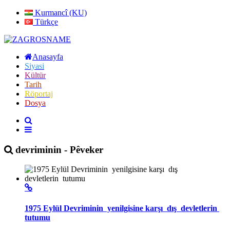
Kurmancî (KU)
Türkçe
Anasayfa
Siyasi
Kültür
Tarih
Röportaj
Dosya
devriminin - Pêveker
1975 Eylül Devriminin yenilgisine karşı dış devletlerin
tutumu