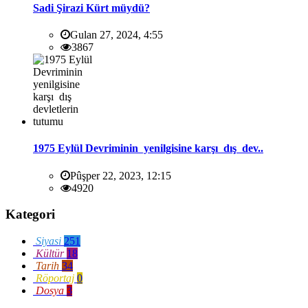
Sadi Şirazi Kürt müydü?
Gulan 27, 2024, 4:55
3867
1975 Eylül Devriminin yenilgisine karşı dış dev..
Pûşper 22, 2023, 12:15
4920
Kategori
Siyasi
251
Kültür
18
Tarih
34
Röportaj
0
Dosya
3