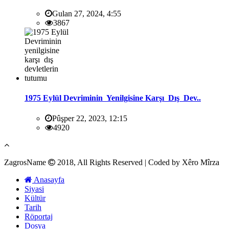
Gulan 27, 2024, 4:55
3867
1975 Eylül Devriminin Yenilgisine Karşı Dış Dev..
Pûşper 22, 2023, 12:15
4920
ZagrosName
2018, All Rights Reserved | Coded by Xêro Mîrza
Anasayfa
Siyasi
Kültür
Tarih
Röportaj
Dosya