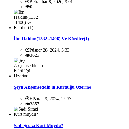
Befranbar 8, 2026, 9:01
0
İbn Haldun(1332 -1406) Ve Kürdler(1)
Pûşper 28, 2024, 3:33
3625
Şeyh Akşemseddin'in Kürtlüğü Üzerine
Hêzîran 9, 2024, 12:53
3857
Sadi Şirazi Kürt Müydü?