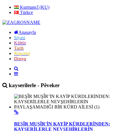
Kurmancî (KU)
Türkçe
Anasayfa
Siyasi
Kültür
Tarih
Röportaj
Dosya
kayserilerle - Pêveker
BEŞÎR MUŞÎR’İN KAYİP KÜRDLERİNDEN:
KAYSERİLERLE NEVŞEHİRLERİN