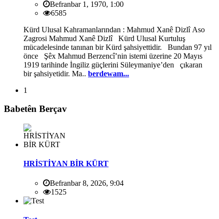
Befranbar 1, 1970, 1:00
6585
Kürd Ulusal Kahramanlarından : Mahmud Xanê Dizlî Aso
Zagrosi Mahmud Xanê Dizlî Kürd Ulusal Kurtuluş
mücadelesinde tanınan bir Kürd şahsiyettidir. Bundan 97 yıl
önce Şêx Mahmud Berzencî’nin istemi üzerine 20 Mayıs
1919 tarihinde İngiliz güçlerini Süleymaniye’den çıkaran
bir şahsiyetidir. Ma..
berdewam...
1
Babetên Berçav
HRİSTİYAN BİR KÜRT
Befranbar 8, 2026, 9:04
1525