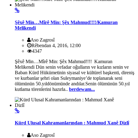
Şêxê Min…Mîrê Min: Şêx Mahmud!!!!/Kamuran
Melikendi
Aso Zagrosî
Rêbendan 4, 2016, 12:00
4347
Şêxê Min…Mîrê Min: Şêx Mahmud!!!! Kamuran
Melikendi Dün senin vefadar oĝulların ve kızların senin ve
Baban Kürd Hükümetinin siyasal ve kültürel başkenti, direniş
ve kurbanlar şehri olan Suleymaniye’de toplanarak seni
ölümünün 50.yıldönümünde andılar.Senin ölümünün 50.yıl
kutlama törenlerini hazırla..
berdewam...
Kürd Ulusal Kahramanlarından : Mahmud Xanê Dizlî
Aso Zagrosî