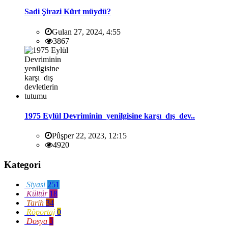
Sadi Şirazi Kürt müydü?
Gulan 27, 2024, 4:55
3867
1975 Eylül Devriminin yenilgisine karşı dış dev..
Pûşper 22, 2023, 12:15
4920
Kategori
Siyasi
251
Kültür
18
Tarih
34
Röportaj
0
Dosya
3