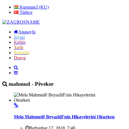
Kurmancî (KU)
Türkçe
Anasayfa
Siyasi
Kültür
Tarih
Röportaj
Dosya
mahmud - Pêveker
Mela Mahmudê Beyazîdî’nin Hikayelerini Okurken
Befranbar 17, 2018, 7:40