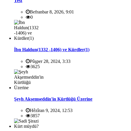
Test
Befranbar 8, 2026, 9:01
0
İbn Haldun(1332 -1406) ve Kürdler(1)
Pûşper 28, 2024, 3:33
3625
Şeyh Akşemseddin'in Kürtlüğü Üzerine
Hêzîran 9, 2024, 12:53
3857