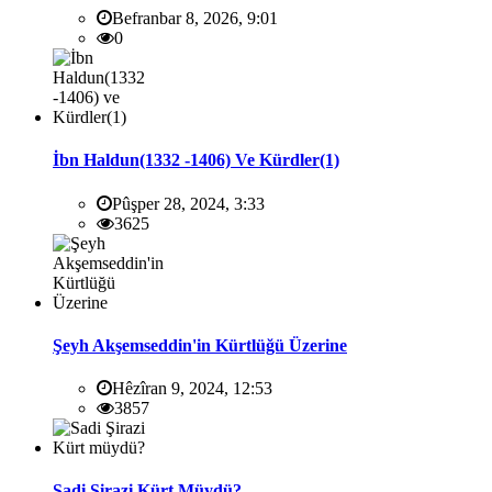
Befranbar 8, 2026, 9:01
0
İbn Haldun(1332 -1406) Ve Kürdler(1)
Pûşper 28, 2024, 3:33
3625
Şeyh Akşemseddin'in Kürtlüğü Üzerine
Hêzîran 9, 2024, 12:53
3857
Sadi Şirazi Kürt Müydü?