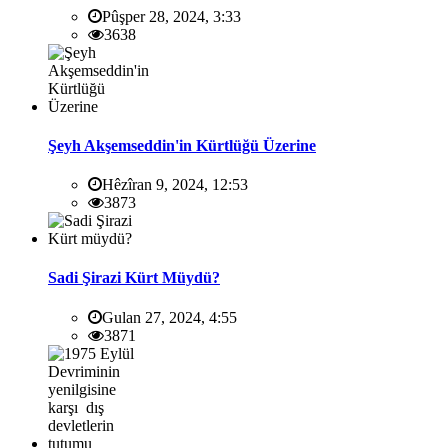
Pûşper 28, 2024, 3:33
3638
Şeyh Akşemseddin'in Kürtlüğü Üzerine
Hêzîran 9, 2024, 12:53
3873
Sadi Şirazi Kürt Müydü?
Gulan 27, 2024, 4:55
3871