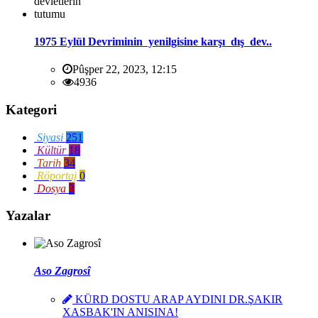
1975 Eylül Devriminin yenilgisine karşı dış dev..
Pûşper 22, 2023, 12:15
4936
Kategori
Siyasi
251
Kültür
18
Tarih
34
Röportaj
0
Dosya
3
Yazalar
Aso Zagrosî
KÜRD DOSTU ARAP AYDINI DR.ŞAKIR
XASBAK'IN ANISINA!