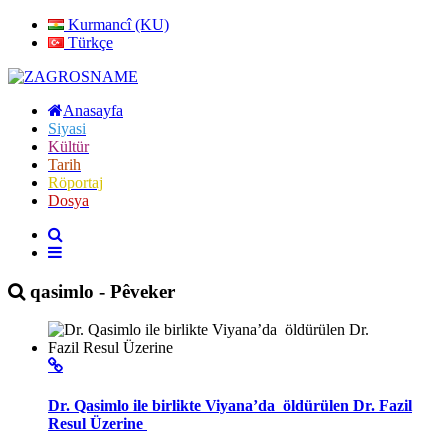
Kurmancî (KU)
Türkçe
Anasayfa
Siyasi
Kültür
Tarih
Röportaj
Dosya
qasimlo - Pêveker
Dr. Qasimlo ile birlikte Viyana’da öldürülen Dr. Fazil
Resul Üzerine