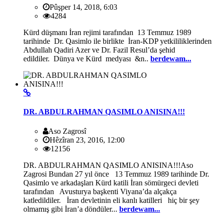
Pûşper 14, 2018, 6:03
4284
Kürd düşmanı İran rejimi tarafından 13 Temmuz 1989
tarihinde Dr. Qasimlo ile birlikte İran-KDP yetkililiklerinden
Abdullah Qadiri Azer ve Dr. Fazil Resul’da şehid
edildiler. Dünya ve Kürd medyası &n..
berdewam...
DR. ABDULRAHMAN QASIMLO ANISINA!!!
Aso Zagrosî
Hêzîran 23, 2016, 12:00
12156
DR. ABDULRAHMAN QASIMLO ANISINA!!!Aso
Zagrosi Bundan 27 yıl önce 13 Temmuz 1989 tarihinde Dr.
Qasimlo ve arkadaşları Kürd katili İran sömürgeci devleti
tarafından Avusturya başkenti Viyana’da alçakça
katledildiler. İran devletinin eli kanlı katilleri hiç bir şey
olmamış gibi İran’a döndüler...
berdewam...