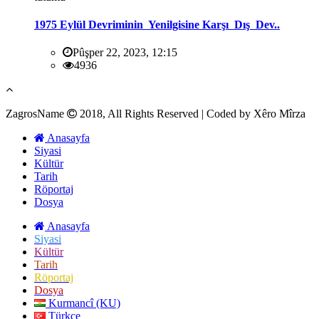
1975 Eylül Devriminin Yenilgisine Karşı Dış Dev..
Pûşper 22, 2023, 12:15
4936
ZagrosName
2018, All Rights Reserved | Coded by Xêro Mîrza
Anasayfa
Siyasi
Kültür
Tarih
Röportaj
Dosya
Anasayfa
Siyasi
Kültür
Tarih
Röportaj
Dosya
Kurmancî (KU)
Türkçe