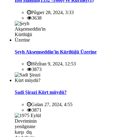
İbn Haldun(1332 -1406) ve Kürdler(1)
Pûşper 28, 2024, 3:33
3638
Şeyh Akşemseddin'in Kürtlüğü Üzerine
Hêzîran 9, 2024, 12:53
3873
Sadi Şirazi Kürt müydü?
Gulan 27, 2024, 4:55
3871