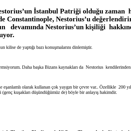
torius’un İstanbul Patriği olduğu zaman h
 de Constantinople, Nestorius’u değerlendir
nın devamında Nestorius’un kişiliği hakkınd
uyor.
n kilise de yaptığı bazı konuşmalarını dinlemiştir.
emsiyorum. Daha başka Bizans kaynakları da Nestorius kendilerinden 
kle eşanlamlı olarak kullanan çok yaygın bir çevre var.. Özellikle 200 y
i (genç kuşakları düşündüğümüz de) böyle bir anlayış hakimdir.