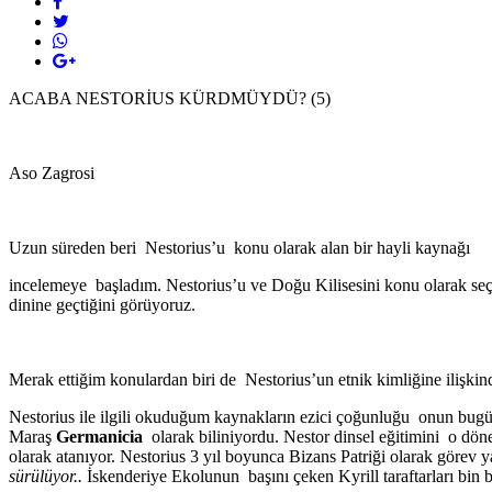
ACABA NESTORİUS KÜRDMÜYDÜ? (5)
Aso Zagrosi
Uzun süreden beri Nestorius’u konu olarak alan bir hayli kaynağı
incelemeye başladım. Nestorius’u ve Doğu Kilisesini konu olarak seçen
dinine geçtiğini görüyoruz.
Merak ettiğim konulardan biri de Nestorius’un etnik kimliğine ilişkind
Nestorius ile ilgili okuduğum kaynakların ezici çoğunluğu onun bu
Maraş
Germanicia
olarak biliniyordu. Nestor dinsel eğitimini o dö
olarak atanıyor. Nestorius 3 yıl boyunca Bizans Patriği olarak göre
sürülüyor..
İskenderiye Ekolunun başını çeken Kyrill taraftarları bin bi