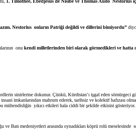
imi,
1. Timothee, Ebedjesus de Nisibe ve Thomas Audo Nestorius için
azım. Nestorius onların Patriği değildi ve dillerini bimiyordu”
diyo
mlarının onu
kendi milletlerinden biri olarak görmedikleri ve hatta d
dlerin sinirlerine dokunur. Çünkü, Kürdistan’ı işgal eden sömürgeci gü
t insani imkanlarından mahrum ederek, tarihsiz ve kolektif hafızası olm
 mühendisliğin yıkıcı etkileri hala ciddi bir şekilde etkisini gösteriyor.
u ve Batı medeniyetleri arasında oynadıkları köprü rolü meselesinde sö