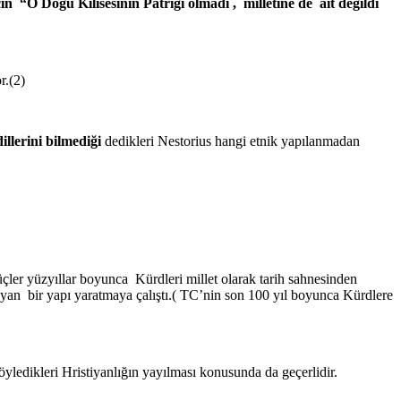
 “O Doğu Kilisesinin Patriği olmadı , milletine de ait değildi
r.(2)
illerini bilmediği
dedikleri Nestorius hangi etnik yapılanmadan
çler yüzyıllar boyunca Kürdleri millet olarak tarih sahnesinden
ayan bir yapı yaratmaya çalıştı.( TC’nin son 100 yıl boyunca Kürdlere
yledikleri Hristiyanlığın yayılması konusunda da geçerlidir.