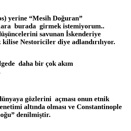
os) yerine “Mesih Doğuran”
malara burada girmek istemiyorum..
üşüncelerini savunan İskenderiye
ilise Nestoriciler diye adlandırılıyor.
ölgede daha bir çok akım
.
dünyaya gözlerini açması onun etnik
netimi altında olması ve Constantinople
oğu” denilmiştir.