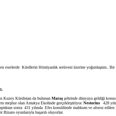
 eserlerde Kürdlerin Hristiyanlık serüveni üzerine yoğunlaştım.. Bir ç
i.
gün Kuzey Kürdistan da bulunan
Maraş
şehrinde dünyaya geldiği konus
nem meşhur olan Antakya Ekolinde gerçekleştiriyor.
Nestorius
428 yıl
v yaptıktan sonra 431 yılında Efes konsülünde mahkum ve aforoz edilen
r Bizans oyunlarıyla başarılı oluyorlar.