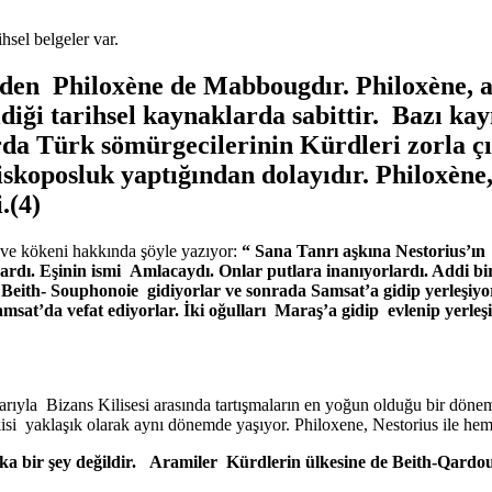
hsel belgeler var.
eden Philoxène de Mabbougdır. Philoxène,
i tarihsel kaynaklarda sabittir. Bazı kayn
rda Türk sömürgecilerinin Kürdleri zorla ç
iskoposluk yaptığından dolayıdır. Philoxè
.(4)
 ve kökeni hakkında şöyle yazıyor:
“ Sana Tanrı aşkına Nestorius’ın 
ardı. Eşinin ismi Amlacaydı. Onlar putlara inanıyorlardı. Addi b
Beith- Souphonoie gidiyorlar ve sonrada Samsat’a gidip yerleşiyorl
amsat’da vefat ediyorlar. İki oğulları Maraş’a gidip evlenip yerl
rlarıyla Bizans Kilisesi arasında tartışmaların en yoğun olduğu bir döne
ikisi yaklaşık olarak aynı dönemde yaşıyor. Philoxene, Nestorius ile h
şka bir şey değildir. Aramiler Kürdlerin ülkesine de Beith-Qardo