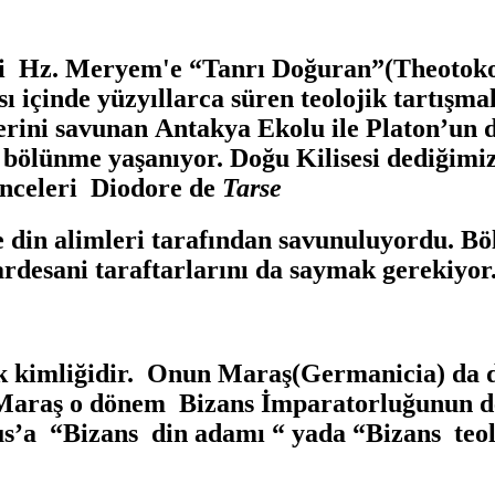
eni Hz. Meryem'e “Tanrı Doğuran”(Theotok
sı içinde yüzyıllarca süren teolojik tartış
rini savunan Antakya Ekolu ile Platon’un d
bölünme yaşanıyor. Doğu Kilisesi dediğimiz k
önceleri Diodore de
Tarse
e din alimleri tarafından savunuluyordu. B
desani taraftarlarını da saymak gerekiyor
nik kimliğidir. Onun Maraş(Germanicia) da 
. Maraş o dönem Bizans İmparatorluğunun de
us’a “Bizans din adamı “ yada “Bizans teol