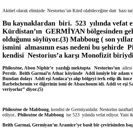
Aktüel olarak elimizde Nestorius’un Kürd olabileceğine dair bazı tari
Bu kaynaklardan biri. 523 yılında vefat 
Kürdistan’ın GERMİYAN bölgesinden geldiğ
olduğunu söylüyor.(3) Mabboug ( son yılla
ismini almasının esas nedeni bu şehirde P
kendisi Nestorius’a karşı Monofizit biriydi
Philoxène, Abou Niphir’e yazdığı mektupta Nestorius’un
ailesi
Perstir. Beith Garmai’n Athac köyünde Addi ismiyle bir adam v
Bundan dolayı Addi eşi Amlaca’yı alıp bölgeyi terk edip ilk önce 
Barbelschemin ve diğerinin ismi de Abaschoum idi. Addi ve eşi S
veriyorlar” diyor.(5)
Philoxène de Mabboug
, kendisi de Germiyanlıdır. Nestorius tarafta
ediyor..
Philoxène de Mabboug
ise 523 yılında vefat ediyor. Yani 
Beith Garmai, Germiyan’ın Aramice’ye basit bir çevirisinden ba