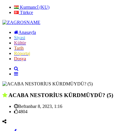
Kurmancî (KU)
Türkçe
Anasayfa
Siyasi
Kültür
Tarih
Röportaj
Dosya
ACABA NESTORİUS KÜRDMÜYDÜ? (5)
Befranbar 8, 2023, 1:16
4804