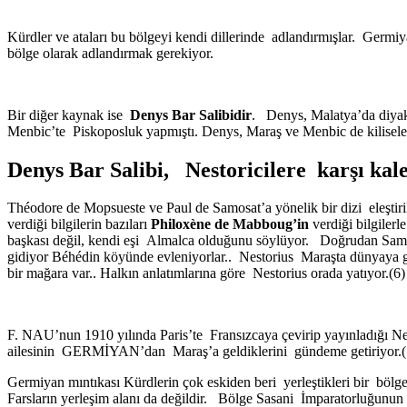
Kürdler ve ataları bu bölgeyi kendi dillerinde adlandırmışlar. Germ
bölge olarak adlandırmak gerekiyor.
Bir diğer kaynak ise
Denys Bar Salibidir
. Denys, Malatya’da diyak
Menbic’te Piskoposluk yapmıştı. Denys, Maraş ve Menbic de kiliseleri
Denys Bar Salibi, Nestoricilere karşı ka
Théodore de Mopsueste ve Paul de Samosat’a yönelik bir dizi eleştiri
verdiği bilgilerin bazıları
Philoxène de Mabboug’in
verdiği bilgile
başkası değil, kendi eşi Almalca olduğunu söylüyor. Doğrudan Samsat
gidiyor Béhédin köyünde evleniyorlar.. Nestorius Maraşta dünyaya g
bir mağara var.. Halkın anlatımlarına göre Nestorius orada yatıyor.(6)
F. NAU’nun 1910 yılında Paris’te Fransızcaya çevirip yayınladığı Ne
ailesinin GERMİYAN’dan Maraş’a geldiklerini gündeme getiriyor.(
Germiyan mıntıkası Kürdlerin çok eskiden beri yerleştikleri bir bölged
Farsların yerleşim alanı da değildir. Bölge Sasani İmparatorluğunun