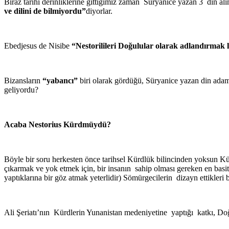
Biraz tarihi derinliklerine gittiğimiz zaman Süryanice yazan 3 din al
ve dilini de bilmiyordu”
diyorlar.
Ebedjesus de Nisibe
“Nestorilileri Doğulular olarak adlandırmak l
Bizansların
“yabancı”
biri olarak gördüğü, Süryanice yazan din ada
geliyordu?
Acaba Nestorius Kürdmüydü?
Böyle bir soru herkesten önce tarihsel Kürdlük bilincinden yoksun Kür
çıkarmak ve yok etmek için, bir insanın sahip olması gereken en basi
yaptıklarına bir göz atmak yeterlidir) Sömürgecilerin dizayn ettikleri bu
Ali Şeriatı’nın Kürdlerin Yunanistan medeniyetine yaptığı katkı, Doğ