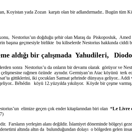
iyan, Koyistan yada Zozan karşıtı olan bir adlandırmadır.. Bugün tüm
onu, Nestorius’un doğduğu şehir olan Maraş da Piskoposluk, Amed te
n başına geçmesiyle birlikte bu kiliselerde Nestorius hakkında ciddi bi
leme aldığı bir çalışmada Yahudileri, Diod
lerden sonra Nestorius’u da onların bir devamı olarak görüyor ve Nesto
rle çelişmesine rağmen özünde aynıdır. Germiyan’ın Atac köyünü terk e
’ta gittiklerini, iki çocukları Samsat şehrinde dünyaya geliyor.. Addi
eliyor.. Béhédin köyü 12.yüzyılda yıkılıyor. Köyde bir çeşme varmış,
storius’un elimize geçen çok ender kitaplarından biri olan
“Le Livre 
7)
ir. Farsların yerleşim alanı değildir. İslamiyet döneminde bölgeyi geze
 denetimi altında altın da bulunduğundan dolayı o bölgeden gelen insa