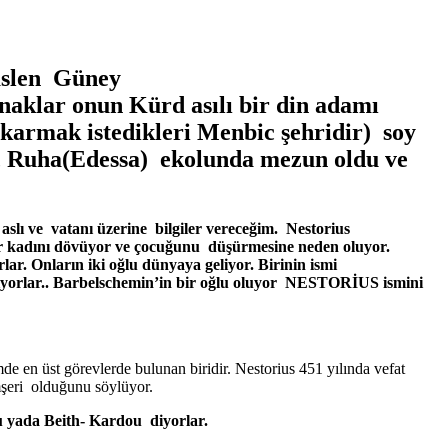
 aslen Güney
aklar onun Kürd asılı bir din adamı
ıkarmak istedikleri Menbic şehridir) soy
ne, Ruha(Edessa) ekolunda mezun oldu ve
aslı ve vatanı üzerine bilgiler vereceğim. Nestorius
ir kadını dövüyor ve çocuğunu düşürmesine neden oluyor.
ar. Onların iki oğlu dünyaya geliyor. Birinin ismi
eşiyorlar.. Barbelschemin’in bir oğlu oluyor NESTORİUS ismini
mde en üst görevlerde bulunan biridir. Nestorius 451 yılında vefat
emşeri olduğunu söylüyor.
u yada Beith- Kardou diyorlar.