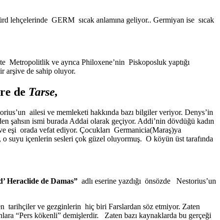
 Kürd lehçelerinde GERM sıcak anlamına geliyor.. Germiyan ise sıcak
 Metropolitlik ve ayrıca Philoxene’nin Piskoposluk yaptığı
r arşive de sahip oluyor.
ore de
Tarse
,
rius’un ailesi ve memleketi hakkında bazı bilgiler veriyor. Denys’in
den şahsın ismi burada Addai olarak geçiyor. Addi’nin dövdüğü kadın
 ve eşi orada vefat ediyor. Çocukları Germanicia(Maraş)ya
 o suyu içenlerin sesleri çok güzel oluyormuş. O köyün üst tarafında
d’ Heraclide de Damas”
adlı eserine yazdığı önsözde Nestorius’un
n tarihçiler ve gezginlerin hiç biri Farslardan söz etmiyor. Zaten
nlara “Pers kökenli” demişlerdir. Zaten bazı kaynaklarda bu gerçeği