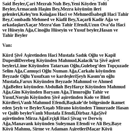
Said Beyler,
Çari Mezralı Nuh Bey,
Yeni Köyden Tolti
Beyler,
Armacanlı Haşim Bey,
Mezra köyünün ileri
gelenleri,
Keleş’ten Kolağası Haci ve Mehmed
İsabegli Haci Tahir
Bey,
Combadlı Mehmed ve Kiafil Bey,
Xaçarli Kadir Ağa ve
arkadaşları
Xaçar Mezra’dan Tahir Efendi,
Uzun Ova’da Haci
ve Hüseyin Ağa,
Cinoğlu Hüseyin ve Yusuf beyler,
Hasan ve
Tahir Beyler
Van:
Kürd Şivê
Aşiretinden Haci Mustafa Sadık Oğlu ve Kapil
Dupesili
Derebeg Köyünden Mahmud,
Kalacik’ta
Şivê aşiret
beyleri,
Lime Köyünden Tatarxan Oğlu,
Gulebeg’den Topçuzade
Selim Ağa,
Camuşci Oğlu Numan Ağa,
Carkalu köyünden
Beyzade Oğlu Yusufxan ve kardeşleri
Şeyh Kasım’ın oğlu
Mustafa,
Farux Köyünden Beyzade Mahmud ve Ahmed
Ağa
Beltez köyünden Abdullah Bey
Harçe Köyünden Mahmud
Ağa,
Gim Köyünden Baryam Ağa,
Timuroğlu Tahir ve
Yusuf,
Norşin Köyünden Şivê aşiretinden Kolo ve Bloti
Kürdleri,
Vanlı Mahmud Efendi,
Başkale’de bölgesinde ikamet
eden Şeyh ve Beyler
Xoşab Mirano köyünden Timurzade Hasan
ve Qalib beyler
Vanlı Mustafa Efendi,
Dirbaz Ağa
Şivê
aşiretinden Mirza Ağa
Erçişli Haci Şivag ve Derwiş
Ağa,
Manavank köyünden Suleyman Efendi ve Ali Bey,
Baye
Köyü Mahmu, Sirme ve Adaman Aşiretleri
Maçar Köyü