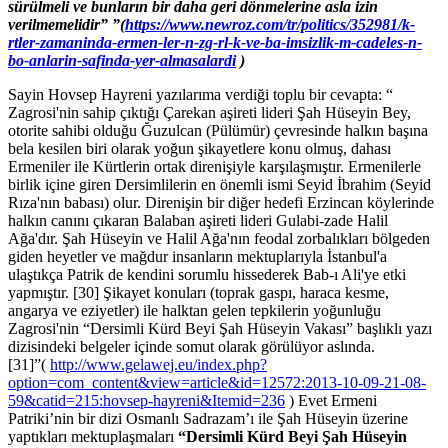
sürülmeli ve bunların bir daha geri dönmelerine asla izin
verilmemelidir” ”(
https://www.newroz.com/tr/politics/352981/k-
rtler-zamaninda-ermen-ler-n-zg-rl-k-ve-ba-imsizlik-m-cadeles-n-
bo-anlarin-safinda-yer-almasalardi
)
Sayin Hovsep Hayreni yazılarıma verdiği toplu bir cevapta: “
Zagrosi'nin sahip çıktığı Çarekan aşireti lideri Şah Hüseyin Bey,
otorite sahibi olduğu Ğuzulcan (Pülümür) çevresinde halkın başına
bela kesilen biri olarak yoğun şikayetlere konu olmuş, dahası
Ermeniler ile Kürtlerin ortak direnişiyle karşılaşmıştır. Ermenilerle
birlik içine giren Dersimlilerin en önemli ismi Seyid İbrahim (Seyid
Rıza'nın babası) olur. Direnişin bir diğer hedefi Erzincan köylerinde
halkın canını çıkaran Balaban aşireti lideri Gulabi-zade Halil
Ağa'dır. Şah Hüseyin ve Halil Ağa'nın feodal zorbalıkları bölgeden
giden heyetler ve mağdur insanların mektuplarıyla İstanbul'a
ulaştıkça Patrik de kendini sorumlu hissederek Bab-ı Ali'ye etki
yapmıştır. [30] Şikayet konuları (toprak gaspı, haraca kesme,
angarya ve eziyetler) ile halktan gelen tepkilerin yoğunluğu
Zagrosi'nin “Dersimli Kürd Beyi Şah Hüseyin Vakası” başlıklı yazı
dizisindeki belgeler içinde somut olarak görülüyor aslında.
[31]”(
http://www.gelawej.eu/index.php?
option=com_content&view=article&id=12572:2013-10-09-21-08-
59&catid=215:hovsep-hayreni&Itemid=236
) Evet Ermeni
Patriki’nin bir dizi Osmanlı Sadrazam’ı ile Şah Hüseyin üzerine
yaptıkları mektuplaşmaları
“Dersimli Kürd Beyi Şah Hüseyin