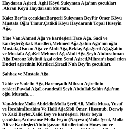
Haydaran Aşireti,
Aghi Köyü Suleyman Ağa’nın çocukları
,
Akran Köyü Haydaranlı Mustafa,
Kalez Bey’in çocukları
Bargerli Suleyman Bey
Pir Ömer Köyü
Mustafa Oğlu Timur,
Çatikli Köyü Haydaranlı Topal Hüseyin
Ağa,
Yine Van:
Ahmed Ağa ve kardeşleri,
Taco Ağa, Sadi ve
kardeşleri
Şikak Kürdleri,
Mehmed Ağa,
Şahin Ağa’nın oğlu
Mustafa,
Osman Ağa ve Abdi Ağa,
Bektaş Ağa,
Şerif Ağa,
Şahin
ve Mustafa Ağa
Kel Mehmed Ağa
Abdi Ağa,
Şeyh Abdurahman
Ağa,
Doronz köyünü işgal eden Şemi Aşireti,
Mihran’ı işgal eden
Duderi aşiretinin Kürdleri,
Şirazli Nuh Bey’in çocukları,
Şahbaz ve Mustafa Ağa,
Tahir ve Sadetin Ağa,
Haremşadlı Mihran Aşiretinin
reisleri,
Paydal Ağa
Lorandeştli Şeyh Abdullah
Şahin Ağa’nın
oğlu Mustafa….
Van-Muks:
Molla Abdeldin
Molla Şerif,
Ali, Molla Musa, Yusuf
ve İbrahim
İbrahim Ve Halil Ağa
Sibli Ömer, Hissenub, Derwiş
ve Xaki Beyler,
Xalid Bey ve kardeşleri, Nasir beyin
çocukları,
Ardavanse Molla Feyim(Naçevan)
Molla Şerif, Molla
Ali ve Kardeşleri
Abdulgassur Kürdlerinden Huseyino ve