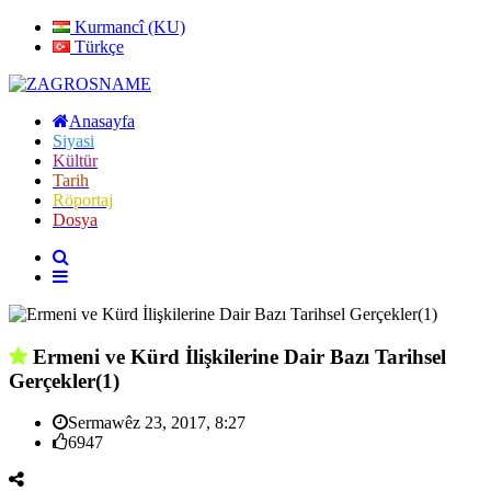
Kurmancî (KU)
Türkçe
Anasayfa
Siyasi
Kültür
Tarih
Röportaj
Dosya
Ermeni ve Kürd İlişkilerine Dair Bazı Tarihsel
Gerçekler(1)
Sermawêz 23, 2017, 8:27
6947