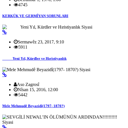
4745
KERKÜK VE GERMÎYAN SORUNLARI
Siyasi
Sermawêz 23, 2017, 9:10
5911
Yeni Yıl, Kürdler ve Hıristiyanlık
Siyasi
Aso Zagrosî
Nîsan 15, 2016, 12:00
5442
Mele Mehmudê Beyazidî(1797- 1870?)
Siyasi