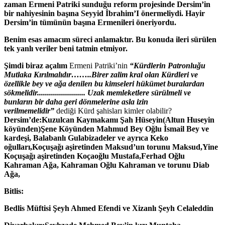
zaman Ermeni Patriki sunduğu reform projesinde Dersim’in
bir nahiyesinin başına Seyyid İbrahim’I önermeliydi. Hayir
Dersim’in tümünün başına Ermenileri öneriyordu.
Benim esas amacım süreci anlamaktır. Bu konuda ileri sürülen
tek yanlı veriler beni tatmin etmiyor.
Şimdi biraz açalım
Ermeni Patriki’nin
“Kürdlerin Patronluğu
Mutlaka Kırılmalıdır……..Birer zalim kral olan Kürdleri ve
özellikle bey ve ağa denilen bu kimseleri hükümet buralardan
sökmelidir........................ Uzak memleketlere sürülmeli ve
bunların bir daha geri dönmelerine asla izin
verilmemelidir”
dediği Kürd şahisları kimler olabilir?
Dersim’de:
Kuzulcan Kaymakamı Şah Hüseyin(Altun Huseyin
köyünden)Şene Köyünden Mahmud Bey Oğlu İsmail Bey ve
kardeşi, Balabanlı Gulabizadeler ve ayrıca Keko
oğulları,
Koçuşağı aşiretinden Maksud’un torunu Maksud,
Yine
Koçuşağı aşiretinden Koçaoğlu Mustafa,
Ferhad Oğlu
Kahraman Ağa, Kahraman Oğlu Kahraman ve torunu Diab
Ağa,
Bitlis:
Bedlis Müftisi Şeyh Ahmed Efendi ve Xizanlı Şeyh Celaleddin