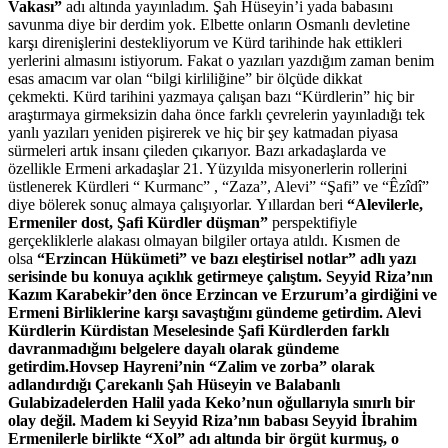
Vakası”
adı altında yayınladım. Şah Hüseyin’i yada babasını
savunma diye bir derdim yok. Elbette onların Osmanlı devletine
karşı direnişlerini destekliyorum ve Kürd tarihinde hak ettikleri
yerlerini almasını istiyorum. Fakat o yazıları yazdığım zaman benim
esas amacım var olan “bilgi kirliliğine” bir ölçüde dikkat
çekmekti. Kürd tarihini yazmaya çalışan bazı “Kürdlerin” hiç bir
araştırmaya girmeksizin daha önce farklı çevrelerin yayınladığı tek
yanlı yazıları yeniden pişirerek ve hiç bir şey katmadan piyasa
sürmeleri artık insanı çileden çıkarıyor. Bazı arkadaşlarda ve
özellikle Ermeni arkadaşlar 21. Yüzyılda misyonerlerin rollerini
üstlenerek Kürdleri “ Kurmanc” , “Zaza”, Alevi” “Şafi” ve “Êzîdî”
diye bölerek sonuç almaya çalışıyorlar. Yıllardan beri
“Alevilerle,
Ermeniler dost, Şafi Kürdler düşman”
perspektifiyle
gerçekliklerle alakası olmayan bilgiler ortaya atıldı. Kısmen de
olsa
“Erzincan Hükümeti” ve bazı eleştirisel notlar” adlı yazı
serisinde bu konuya açıklık getirmeye çalıştım. Seyyid Riza’nın
Kazım Karabekir’den önce Erzincan ve Erzurum’a girdiğini ve
Ermeni Birliklerine karşı savaştığını gündeme getirdim. Alevi
Kürdlerin Kürdistan Meselesinde Şafi Kürdlerden farklı
davranmadığını belgelere dayalı olarak gündeme
getirdim.
Hovsep Hayreni’nin “Zalim ve zorba” olarak
adlandırdığı Çarekanlı Şah Hüseyin ve Balabanlı
Gulabizadelerden Halil yada Keko’nun oğullarıyla sınırlı bir
olay değil. Madem ki Seyyid Riza’nın babası Seyyid İbrahim
Ermenilerle birlikte “Xol” adı altında bir örgüt kurmuş, o