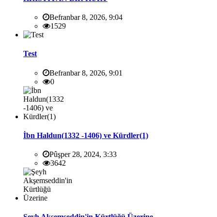
Befranbar 8, 2026, 9:04
1529
Test
Befranbar 8, 2026, 9:01
0
İbn Haldun(1332 -1406) ve Kürdler(1)
Pûşper 28, 2024, 3:33
3642
Şeyh Akşemseddin'in Kürtlüğü Üzerine