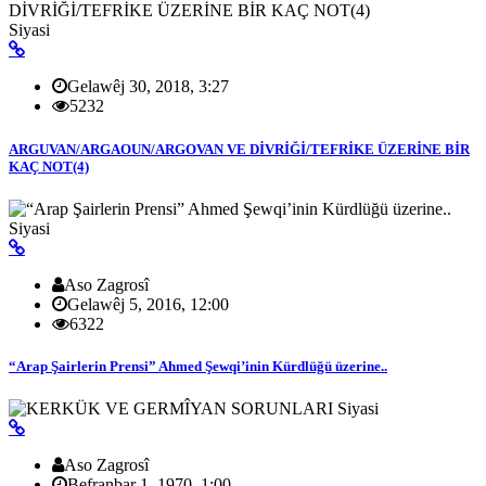
Siyasi
Gelawêj 30, 2018, 3:27
5232
ARGUVAN/ARGAOUN/ARGOVAN VE DİVRİĞİ/TEFRİKE ÜZERİNE BİR
KAÇ NOT(4)
Siyasi
Aso Zagrosî
Gelawêj 5, 2016, 12:00
6322
“Arap Şairlerin Prensi” Ahmed Şewqi’inin Kürdlüğü üzerine..
Siyasi
Aso Zagrosî
Befranbar 1, 1970, 1:00