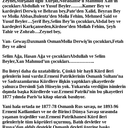
Zeynel,
Mirşalad oğlu Xurşid,
Noradanse’li Mahmud Xan’ın
çocukları Abdullah ve Yusuf Beyler……..
Kamer Bey ve
kardeşleri
Derwiş ve Behran bey,
Pate’den Xalid, Beyran Bey
ve Molla Abbas,
Bulentz’den Molla Fehim, Mehmed Said ve
Yusuf Beyler…
Şerif Bey,
Selim Bey’in çocukları,
Abdal bey ve
kardeşleri Karkçanseden,
Kirdose’den Mollah Fehim, Şeyh
Tahir ve Zohrab…
Zeynel bey,
Van- Gewaş:
Daxmanlı Osman
Molla Derwiş’in çocukları,
Fetah
Bey ve ailesi
Selim Ağa, Hasan Ağa ve çocukları
Abdullah ve Selim
Beyler,
Xan Mahmud’un çocukları……………..
Bu listeyi daha da uzatabiliriz. Çünkü bir hayli Kürd ileri
gelenlerin ismi vardır.
Ermeni Patriklerinin Osmanlı Sultanı’na
ve Sadrazamlarına Kürdlere ilişkin yaptıkları şikayetlerde
yalnızca Dersimli Şah Hüseyin yok. Yukarıda verdiğim isimlerin
dışında başka Kürdlerde var.
Ermeni Patriki’nin bu şikayetleri
1877 yılında Paris’ta kitap olarak basılıyor.
Yani hala ortada ne 1877-78 Osmanlı Rus savaşı, ne 1893-96
Ermeni Katliamları ve ne de Birinci Dünya Savaşı sırasında
yaşanan trajediler var.
Ermeni Patrikhanesi Kürd ileri
gelenleriyle tüm köprüleri uçurmuş, Batılı devletler ve
Rusya’dan aldığı destekle Osmanlı devleti üzerine baskı