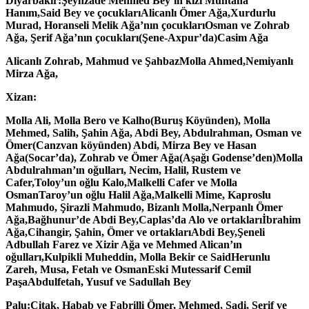
Diyarbakır:
Şeyhzade Mehmed Bey’in kızı Muntaha
Hanım,
Said Bey ve çocukları
Alicanlı Ömer Ağa,
Xurdurlu
Murad, Horanseli Melik Ağa’nın çocukları
Osman ve Zohrab
Ağa, Şerif Ağa’nın çocukları(Şene-Axpur’da)
Casim Ağa
Alicanlı Zohrab, Mahmud ve Şahbaz
Molla Ahmed,
Nemiyanlı
Mirza Ağa,
Xizan:
Molla Ali, Molla Bero ve Kalho(Buruş Köyünden), Molla
Mehmed, Salih, Şahin Ağa, Abdi Bey, Abdulrahman, Osman ve
Ömer(Canzvan köyünden) Abdi, Mirza Bey ve Hasan
Ağa(Socar’da), Zohrab ve Ömer Ağa(Aşağı Godense’den)
Molla
Abdulrahman’ın oğulları, Necim, Halil, Rustem ve
Cafer,
Toloy’un oğlu Kalo,
Malkelli Cafer ve Molla
Osman
Taroy’un oğlu Halil Ağa,
Malkelli Mime, Kaproslu
Mahmudo, Şirazli Mahmudo, Bizanlı Molla,Nerpanlı Ömer
Ağa,
Bağhunur’de Abdi Bey,
Caplas’da Alo ve ortakları
İbrahim
Ağa,
Cihangir, Şahin, Ömer ve ortakları
Abdi Bey,
Şeneli
Adbullah Farez ve Xizir Ağa ve Mehmed Alican’ın
oğulları,
Kulpikli Muheddin, Molla Bekir ce Said
Herunlu
Zareh, Musa, Fetah ve Osman
Eski Mutessarif Cemil
Paşa
Abdulfetah, Yusuf ve Sadullah Bey
Palu:
Çitak, Habab ve Fabrilli Ömer, Mehmed, Sadi, Şerif ve