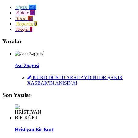
Siyasi
251
Kültür
18
Tarih
34
Röportaj
0
Dosya
3
Yazalar
Aso Zagrosî
KÜRD DOSTU ARAP AYDINI DR.ŞAKIR
XASBAK'IN ANISINA!
Son Yazılar
Hri̇sti̇yan Bi̇r Kürt