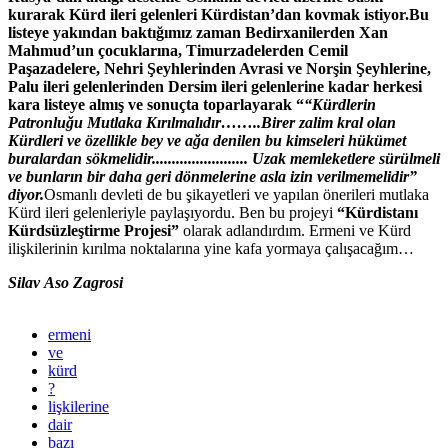
kurarak Kürd ileri gelenleri Kürdistan’dan kovmak istiyor.
Bu
listeye yakından baktığımız zaman Bedirxanilerden Xan
Mahmud’un çocuklarına, Timurzadelerden Cemil
Paşazadelere, Nehri Şeyhlerinden Avrasi ve Norşin Şeyhlerine,
Palu ileri gelenlerinden Dersim ileri gelenlerine kadar herkesi
kara listeye almış ve sonuçta toparlayarak “
“Kürdlerin
Patronluğu Mutlaka Kırılmalıdır……..Birer zalim kral olan
Kürdleri ve özellikle bey ve ağa denilen bu kimseleri hükümet
buralardan sökmelidir........................ Uzak memleketlere sürülmeli
ve bunların bir daha geri dönmelerine asla izin verilmemelidir”
diyor.
Osmanlı devleti de bu şikayetleri ve yapılan önerileri mutlaka
Kürd ileri gelenleriyle paylaşıyordu. Ben bu projeyi
“Kürdistanı
Kürdsüzleştirme Projesi”
olarak adlandırdım. Ermeni ve Kürd
ilişkilerinin kırılma noktalarına yine kafa yormaya çalışacağım…
Silav
Aso Zagrosi
ermeni
ve
kürd
?
lişkilerine
dair
bazı