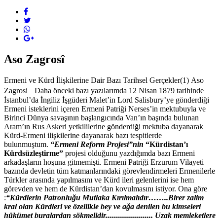
Aso Zagrosî
Ermeni ve Kürd İlişkilerine Dair Bazı Tarihsel Gerçekler(1) Aso
Zagrosi Daha önceki bazı yazılarımda 12 Nisan 1879 tarihinde
İstanbul’da İngiliz İşgüderi Malet’in Lord Salisbury’ye gönderdiği
Ermeni isteklerini içeren Ermeni Patriği Nerses’in mektubuyla ve
Birinci Dünya savaşının başlangıcında Van’ın başında bulunan
Aram’ın Rus Askeri yetkililerine gönderdiği mektuba dayanarak
Kürd-Ermeni ilişkilerine dayanarak bazı tespitlerde
bulunmuştum.
“Ermeni Reform Projesi”nin
“Kürdistan’ı
Kürdsüzleştirme”
projesi olduğunu yazdığımda bazı Ermeni
arkadaşların hoşuna gitmemişti. Ermeni Patriği Erzurum Vilayeti
bazında devletin tüm katmanlarındaki görevlendirmeleri Ermenilerle
Türkler arasında yapılmasını ve Kürd ileri gelenlerini ise hem
görevden ve hem de Kürdistan’dan kovulmasını istiyor. Ona göre
:
“Kürdlerin Patronluğu Mutlaka Kırılmalıdır……..Birer zalim
kral olan Kürdleri ve özellikle bey ve ağa denilen bu kimseleri
hükümet buralardan sökmelidir........................ Uzak memleketlere