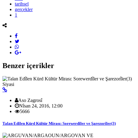
tarihsel
gerçekler
1
Benzer içerikler
Siyasi
Aso Zagrosî
Nîsan 24, 2016, 12:00
5666
Talan Edîlen Kürd Kültür Mirası: Sorewerdîler ve Şarezorîler(3)