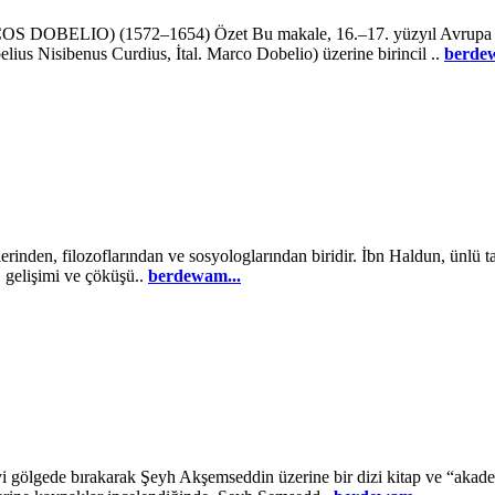
) (1572–1654) Özet Bu makale, 16.–17. yüzyıl Avrupa dinî-ent
lius Nisibenus Curdius, İtal. Marco Dobelio) üzerine birincil ..
berdew
den, filozoflarından ve sosyologlarından biridir. İbn Haldun, ünlü tari
 gelişimi ve çöküşü..
berdewam...
yi gölgede bırakarak Şeyh Akşemseddin üzerine bir dizi kitap ve “akadem