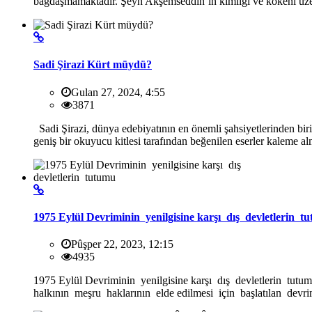
bağdaşmamaktadır. Şeyh Akşemseddin’in kimliği ve kökeni üze
Sadi Şirazi Kürt müydü?
Gulan 27, 2024, 4:55
3871
Sadi Şirazi, dünya edebiyatının en önemli şahsiyetlerinden biri o
geniş bir okuyucu kitlesi tarafından beğenilen eserler kaleme al
1975 Eylül Devriminin yenilgisine karşı dış devletlerin t
Pûşper 22, 2023, 12:15
4935
1975 Eylül Devriminin yenilgisine karşı dış devletlerin 
halkının meşru haklarının elde edilmesi için başlatılan devr