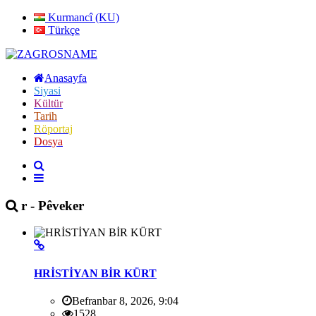
Kurmancî (KU)
Türkçe
Anasayfa
Siyasi
Kültür
Tarih
Röportaj
Dosya
r - Pêveker
HRİSTİYAN BİR KÜRT
Befranbar 8, 2026, 9:04
1528