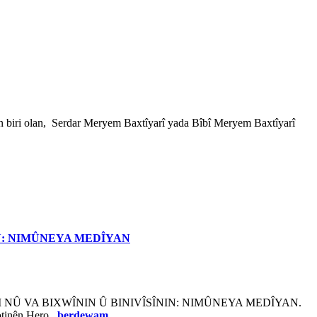
iri olan, Serdar Meryem Baxtîyarî yada Bîbî Meryem Baxtîyarî
IN: NIMÛNEYA MEDÎYAN
JI NÛ VA BIXWÎNIN Û BINIVÎSÎNIN: NIMÛNEYA MEDÎYAN.
otinên Hero..
berdewam...