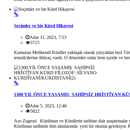
Seçimler ve bir Kürd Hikayesi
Adar 11, 2023, 7:53
3715
Kamuran Melikendi Kürdler yaklaşık olarak yüzyıldan beri Türk s
temsilcilerine ihtiyaç vardı. O dönemler onlar hem içerde ve hem
1300 YIL ÖNCE YAŞAMIŞ SAHİPSİZ HRÎSTÎYAN K
Adar 5, 2023, 12:46
5822
Aso Zagrosi Kürdistan ve Kürdlerin tarihine dair araştırmalar y
Kürdistan tarihinin tüm alanlarında yeni bir okuma gerekiyor. Kü