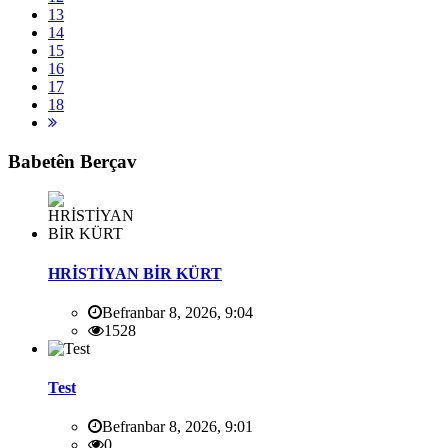
13
14
15
16
17
18
Babetên Berçav
HRİSTİYAN BİR KÜRT
Befranbar 8, 2026, 9:04
1528
Test
Befranbar 8, 2026, 9:01
0