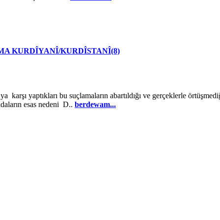
A KURDÎYANÎ/KURDÎSTANÎ(8)
a karşı yaptıkları bu suçlamaların abartıldığı ve gerçeklerle örtüşmedi
ndaların esas nedeni D..
berdewam...