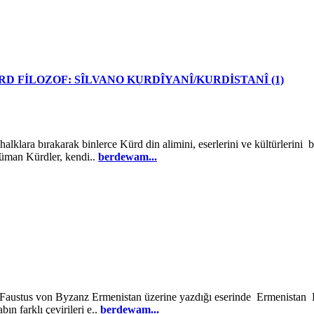
RD FİLOZOF: SÎLVANO KURDÎYANÎ/KURDİSTANÎ (1)
alklara bırakarak binlerce Kürd din alimini, eserlerini ve kültürlerini 
slüman Kürdler, kendi..
berdewam...
Faustus von Byzanz Ermenistan üzerine yazdığı eserinde Ermenistan P
ın farklı çevirileri e..
berdewam...