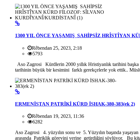
1300 YIL ÖNCE YAŞAMIŞ SAHİPSİZ HRÎSTÎYAN KÜ
Rêbendan 25, 2023, 2:18
5793
Aso Zagrosi Kürdlerin 2000 yıllık Hristiyanlık tarihini başka h
tarihinin büyük bir kesimini farklı gerekçelerle yok ettik.. Mü
ERMENİSTAN PATRİKİ KÜRD İSHAK-380-383(ek 2)
Rêbendan 19, 2023, 11:36
6282
Aso Zagrosi 4. yüzyılın sonu ve 5. Yüzyılın başında yaşayan 
arasında Patriklik görevini yerine getirdiğini söylüyor. Bu kitab