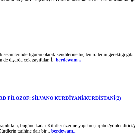
eçimlerinde figüran olarak kendilerine biçilen rollerini gerektiği gibi
 de dışarda çok zayıftılar. İ..
berdewam...
ÜRD FİLOZOF: SÎLVANO KURDÎYANÎ/KURDİSTANÎ(2)
apılırken, bugüne kadar Kürdler üzerine yapılan çarpıtıcı/yönlendirici
rdlerin tarihine dair bir ..
berdewam...