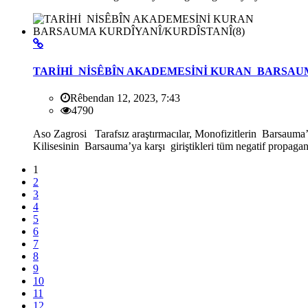
TARİHİ NİSÊBÎN AKADEMESİNİ KURAN BARSAUM
Rêbendan 12, 2023, 7:43
4790
Aso Zagrosi Tarafsız araştırmacılar, Monofizitlerin Barsauma’y
Kilisesinin Barsauma’ya karşı giriştikleri tüm negatif propaga
1
2
3
4
5
6
7
8
9
10
11
12