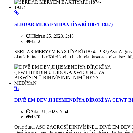
SERDAR MERYEM BAXTÎYARÎ (1874- 1937)
Hêzîran 25, 2023, 2:48
3212
SERDAR MERYEM BAXTÎYARÎ (1874- 1937) Aso Zagrosi Kürdist
olarak bilinen bir Kürd kadını hakkında kısacada olsa bazı bi
DIVÊ EM DEV JI HIŞMENDÎYA DÎROKÎ YA ÇEWT B
Adar 31, 2023, 5:54
4370
Oruç Sural ASO ZAGROSÎ DINIVÎSÎNE... DIVÊ EM D
Dinê û alem hewl dide agahîyên rast û çîrçîrokên di berhemên H