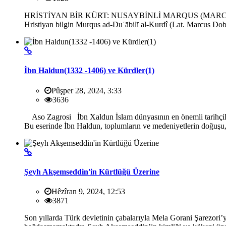
HRİSTİYAN BİR KÜRT: NUSAYBİNLİ MARQUS (MARCOS DOBELIO
Hristiyan bilgin Murqus ad-Duʿābilī al-Kurdî (Lat. Marcus Dobe
İbn Haldun(1332 -1406) ve Kürdler(1)
Pûşper 28, 2024, 3:33
3636
Aso Zagrosi İbn Xaldun İslam dünyasının en önemli tarihçilerin
Bu eserinde İbn Haldun, toplumların ve medeniyetlerin doğuşu,
Şeyh Akşemseddin'in Kürtlüğü Üzerine
Hêzîran 9, 2024, 12:53
3871
Son yıllarda Türk devletinin çabalarıyla Mela Gorani Şarezori’