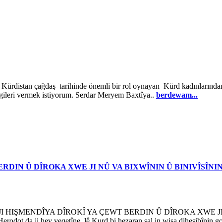
an çağdaş tarihinde önemli bir rol oynayan Kürd kadınlarından b
lgileri vermek istiyorum. Serdar Meryem Baxtîya..
berdewam...
ERDIN Û DÎROKA XWE JI NÛ VA BIXWÎNIN Û BINIVÎSÎN
EV JI HIŞMENDÎYA DÎROKÎ YA ÇEWT BERDIN Û DÎROKA XWE 
erodot da ji hev veqetîne, lê Kurd bi hezaran sal in wisa dihesibînin g