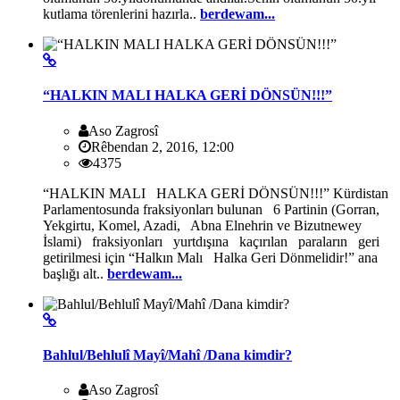
kutlama törenlerini hazırla..
berdewam...
“HALKIN MALI HALKA GERİ DÖNSÜN!!!”
Aso Zagrosî
Rêbendan 2, 2016, 12:00
4375
“HALKIN MALI HALKA GERİ DÖNSÜN!!!” Kürdistan
Parlamentosunda fraksiyonları bulunan 6 Partinin (Gorran,
Yekgirtu, Komel, Azadi, Abna Elnehrin ve Bizutnewey
İslami) fraksiyonları yurtdışına kaçırılan paraların geri
getirilmesi için “Halkın Malı Halka Geri Dönmelidir!” ana
başlığı alt..
berdewam...
Bahlul/Behlulî Mayî/Mahî /Dana kimdir?
Aso Zagrosî