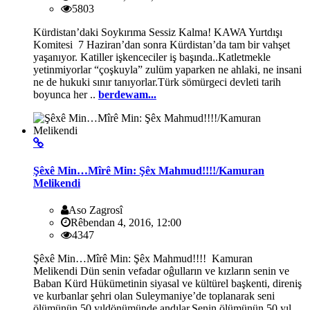
5803
Kürdistan’daki Soykırıma Sessiz Kalma! KAWA Yurtdışı
Komitesi 7 Haziran’dan sonra Kürdistan’da tam bir vahşet
yaşanıyor. Katiller işkenceciler iş başında..Katletmekle
yetinmiyorlar “çoşkuyla” zulüm yaparken ne ahlaki, ne insani
ne de hukuki sınır tanıyorlar.Türk sömürgeci devleti tarih
boyunca her ..
berdewam...
Şêxê Min…Mîrê Min: Şêx Mahmud!!!!/Kamuran
Melikendi
Aso Zagrosî
Rêbendan 4, 2016, 12:00
4347
Şêxê Min…Mîrê Min: Şêx Mahmud!!!! Kamuran
Melikendi Dün senin vefadar oĝulların ve kızların senin ve
Baban Kürd Hükümetinin siyasal ve kültürel başkenti, direniş
ve kurbanlar şehri olan Suleymaniye’de toplanarak seni
ölümünün 50.yıldönümünde andılar.Senin ölümünün 50.yıl