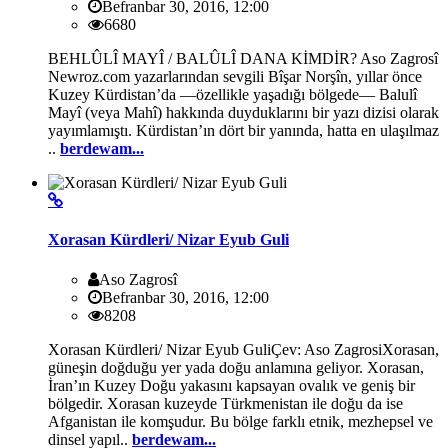
Befranbar 30, 2016, 12:00
6680
BEHLÛLÎ MAYÎ / BALÛLÎ DANA KİMDİR? Aso Zagrosî
Newroz.com yazarlarından sevgili Bîşar Norşîn, yıllar önce
Kuzey Kürdistan’da —özellikle yaşadığı bölgede— Balulî
Mayî (veya Mahî) hakkında duyduklarını bir yazı dizisi olarak
yayımlamıştı. Kürdistan’ın dört bir yanında, hatta en ulaşılmaz
..
berdewam...
Xorasan Kürdleri/ Nizar Eyub Guli
Aso Zagrosî
Befranbar 30, 2016, 12:00
8208
Xorasan Kürdleri/ Nizar Eyub GuliÇev: Aso ZagrosiXorasan,
güneşin doğduğu yer yada doğu anlamına geliyor. Xorasan,
İran’ın Kuzey Doğu yakasını kapsayan ovalık ve geniş bir
bölgedir. Xorasan kuzeyde Türkmenistan ile doğu da ise
Afganistan ile komşudur. Bu bölge farklı etnik, mezhepsel ve
dinsel yapıl..
berdewam...