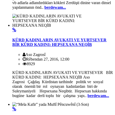
vb adlarla adlandırdıkları kökleri Zerdüşti dinine varan dinsel
yapılanmanın önd..
berdewam...
KÜRD KADINLARIN AVUKATI VE YURTSEVER
BİR KÜRD KADINI: HEPSEXANA NEQİB
Aso Zagrosî
Rêbendan 27, 2016, 12:00
8929
KÜRD KADINLARIN AVUKATI VE YURTSEVER BİR
KÜRD KADINI: HEPSEXANA NEQİB Aso
Zagrosi Çağdaş Kürdistan tarihinde politik ve sosyal
olarak önemli bir rol oynayan kadınlardan biri de
Suleymaniyeli Hepsexana Neqibtir. Hepsexan hakkında
bugüne kadar derli toplu bir çalışma yapı..
berdewam...