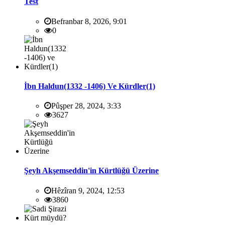
Test
Befranbar 8, 2026, 9:01
0
İbn Haldun(1332 -1406) Ve Kürdler(1)
Pûşper 28, 2024, 3:33
3627
Şeyh Akşemseddin'in Kürtlüğü Üzerine
Hêzîran 9, 2024, 12:53
3860