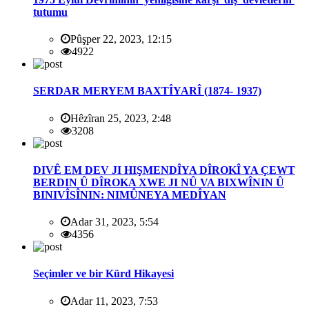
tutumu
Pûşper 22, 2023, 12:15
4922
SERDAR MERYEM BAXTÎYARÎ (1874- 1937)
Hêzîran 25, 2023, 2:48
3208
DIVÊ EM DEV JI HIŞMENDÎYA DÎROKÎ YA ÇEWT
BERDIN Û DÎROKA XWE JI NÛ VA BIXWÎNIN Û
BINIVÎSÎNIN: NIMÛNEYA MEDÎYAN
Adar 31, 2023, 5:54
4356
Seçimler ve bir Kürd Hikayesi
Adar 11, 2023, 7:53