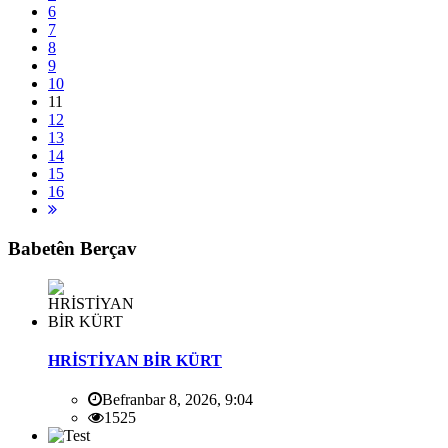
6
7
8
9
10
11
12
13
14
15
16
Babetên Berçav
HRİSTİYAN BİR KÜRT
Befranbar 8, 2026, 9:04
1525