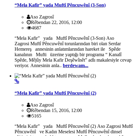
“Mela Kafir” yada Muftî Pêncuwênî (3-Son)
Aso Zagrosî
Rêbendan 22, 2016, 12:00
4687
“Mela Kafir” yada Muftî Pêncuwênî (3-Son) Aso
Zagrosi Muftî Pêncuwênî torunlarından biri olan Serdar
Hemereş annesinin anlatımlarından hareket ile Spêde
kanalının Mufti üzerine yaptığı bir programa “ Kanalî
Spêde, Mêjûy Mela Kafir Deşêwînêt” adlı makalesiyle cevap
veriyor. Annesinin anla..
berdewam...
“Mela Kafir” yada Muftî Pêncuwênî (2)
Aso Zagrosî
Rêbendan 15, 2016, 12:00
5165
“Mela Kafir” yada Muftî Pêncuwênî (2) Aso Zagrosi Muftî
Pêncuwênî ve Kadın Meselesi Muftî Pêncuwênî dinsel