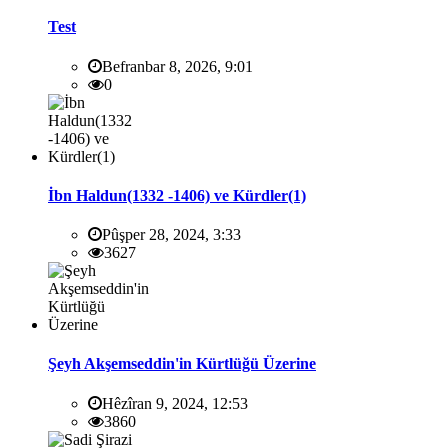
Test
Befranbar 8, 2026, 9:01
0
İbn Haldun(1332 -1406) ve Kürdler(1)
Pûşper 28, 2024, 3:33
3627
Şeyh Akşemseddin'in Kürtlüğü Üzerine
Hêzîran 9, 2024, 12:53
3860