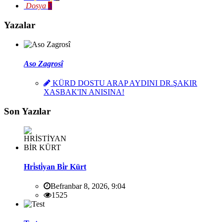
Dosya
3
Yazalar
Aso Zagrosî
KÜRD DOSTU ARAP AYDINI DR.ŞAKIR
XASBAK'IN ANISINA!
Son Yazılar
Hri̇sti̇yan Bi̇r Kürt
Befranbar 8, 2026, 9:04
1525