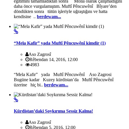
eğitimini tamamladıktan sonra Molla olarak çalışmadığını
daha önce vurgulamıştım. Muftî Pêncuwênî Bîyare’den
döndükten sonra tütün işleriyle uğraştığını ve hatta
kendisine ..
berdewam...
“Mela Kafir” yada Muftî Pêncuwênî kimdir (1)
Aso Zagrosî
Rêbendan 14, 2016, 12:00
4983
“Mela Kafir” yada Muftî Pêncuwênî Aso Zagrosi
Bugüne kadar Kuzey kürdistan’da Muftî Pêncuwênî
üzerine hiç bi..
berdewam...
Kürdistan’daki Soykırıma Sessiz Kalma!
Aso Zagrosî
Rêbendan 5, 2016, 12:00