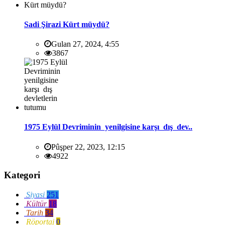
Sadi Şirazi Kürt müydü?
Gulan 27, 2024, 4:55
3867
1975 Eylül Devriminin yenilgisine karşı dış dev..
Pûşper 22, 2023, 12:15
4922
Kategori
Siyasi
251
Kültür
18
Tarih
34
Röportaj
0