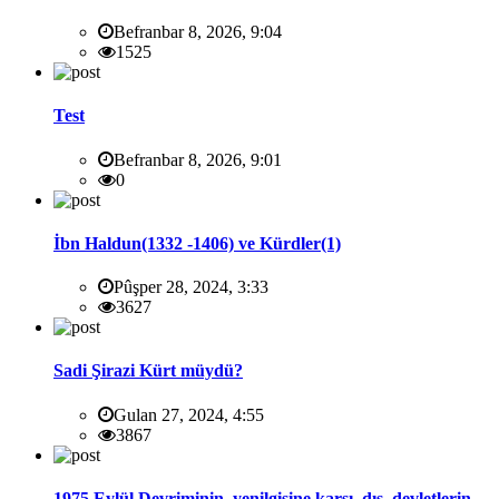
Befranbar 8, 2026, 9:04
1525
Test
Befranbar 8, 2026, 9:01
0
İbn Haldun(1332 -1406) ve Kürdler(1)
Pûşper 28, 2024, 3:33
3627
Sadi Şirazi Kürt müydü?
Gulan 27, 2024, 4:55
3867
1975 Eylül Devriminin yenilgisine karşı dış devletlerin