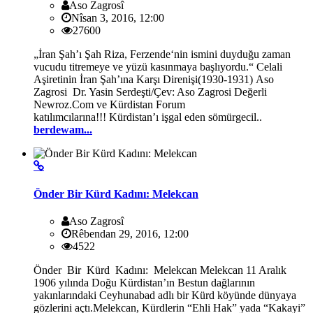
Aso Zagrosî
Nîsan 3, 2016, 12:00
27600
„İran Şah’ı Şah Riza, Ferzende‘nin ismini duyduğu zaman
vucudu titremeye ve yüzü kasınmaya başlıyordu.“ Celali
Aşiretinin İran Şah’ına Karşı Direnişi(1930-1931) Aso
Zagrosi Dr. Yasin Serdeşti/Çev: Aso Zagrosi Değerli
Newroz.Com ve Kürdistan Forum
katılımcılarına!!! Kürdistan’ı işgal eden sömürgecil..
berdewam...
Önder Bir Kürd Kadını: Melekcan
Aso Zagrosî
Rêbendan 29, 2016, 12:00
4522
Önder Bir Kürd Kadını: Melekcan Melekcan 11 Aralık
1906 yılında Doğu Kürdistan’ın Bestun dağlarının
yakınlarındaki Ceyhunabad adlı bir Kürd köyünde dünyaya
gözlerini açtı.Melekcan, Kürdlerin “Ehli Hak” yada “Kakayi”