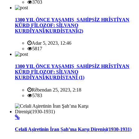
3703
1300 YIL ÖNCE YAŞAMIŞ SAHİPSİZ HRÎSTÎYAN
KÜRD FİLOZOF: SÎLVANO
KURDÎYANÎ/KURDİSTANÎ(2)
Adar 5, 2023, 12:46
5817
1300 YIL ÖNCE YAŞAMIŞ SAHİPSİZ HRÎSTÎYAN
KÜRD FİLOZOF: SÎLVANO
KURDÎYANÎ/KURDİSTANÎ (1)
Rêbendan 25, 2023, 2:18
5783
Celali Aşiretinin İran Şah’ına Karşı Direnişi(1930-1931)