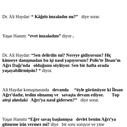
Dr. Ali Haydar:
“ Kâğıttı imzaladın mı?”
diye sorar.
Yaşar Hanım:
“evet imzaladım”
diyor
.
Dr. Ali Haydar:
“Sen delirdin mi? Nereye gidiyorsun? Hiç
kimseye danışmadan bu işi nasıl yapıyorsun? Polis’te İhsan’ın
Ağrı Dağı’nda olduğunu söylüyor. Sen bir hafta orada
yaşayabilirmişsin? “
diyor.
Ali Haydar konuşmasında
devamla “öyle görünüyor ki İhsan
Ağrı’dadır, teslim olmamış ve savaşta devam ediyor. Top
ateşi alındaki Ağrı’ya nasıl gidersen?”
diye sorar.
Yaşar Hanım
: “Eğer savaş başlamışsa devlet benim Ağrı’ya
gitmeme izin vermez mi?
diye bir soru soruyor ve yine