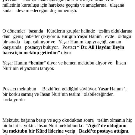
milletinin kurtuluşu için harekete geçmiş ve amaçlarına ulaşana
kadar devam edeceğini düşünmemişti.
O dönemler basında Kürdlerin gruplar halinde teslim olduklarına
dair geniş haberler çıkıyordu. Bir gün Yaşar Hanım evde olduğu
bir sırada kapı çalınıyor ve Yaşar Hanım kapıyı açtığı zaman
karşısında postacıyı buluyor. Postacı
“ Dr. Ali Haydar Beyin
bacısı için mektup getirdim”
diyor.
Yaşar Hanım
“benim”
diyor ve hemen mektubu alıyor ve İhsan
Nuri’nin el yazısını tanıyor.
Postacı mektubun Bazid’ten geldiğini söylüyor. Yaşar Hanım ‘ı
bir korku sarmış ve İhsan Nuri’nin teslim olabileceğinden
korkuyordu.
Mektubu bağrına basıp ve açıp okuduktan sonra teslim olmanın hiç
bir belirtisi yoktu. İhsan Nuri mektubunda :
“
Agirî’ de olduğunu
bu mektubu bir Kürd liderine verip Bazid’te postaya attığını,