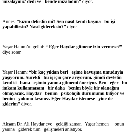
imzalayınız’ dedi ve bende imzaladım”
diyor.
Annesi
“kızım delirdin mi? Sen nasıl kendi başına bu işi
yapabilirsin? Nasıl gideceksin?”
diyor.
Yaşar Hanım’ın gelini:
“ Eğer Haydar gitmene izin vermese?”
diye sorar.
Yaşar Hanım:
“bir kaç yıldan beri eşime kavuşma umuduyla
yaşıyorum. Sürekli bu iş için çare arıyorum. Şimdi devletin
kendisi bana eşimin yanına gitmemi öneriyor. Ben eğer bu
imkanı kullanmasam bir daha benim böyle bir olanağım
olmayacak. Haydar benim psikolojik durumumu biliyor ve
benim yolumu kesmez. Eğer Haydar istemese yine de
giderim”
diyor.
Akşam Dr. Ali Haydar eve geldiği zaman Yaşar hemen onun
yanına giderek tüm gelişmeleri anlatıyor.