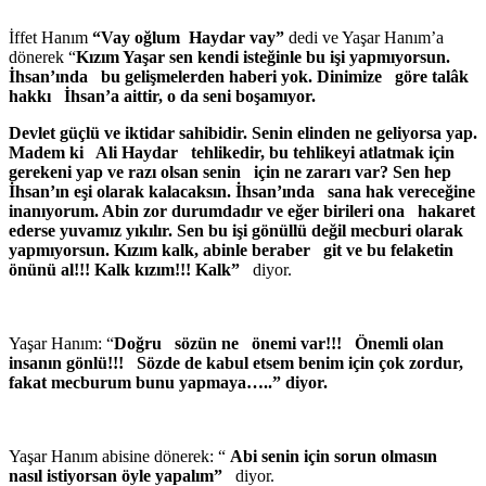
İffet Hanım
“Vay oğlum Haydar vay”
dedi ve Yaşar Hanım’a
dönerek “
Kızım Yaşar sen kendi isteğinle bu işi yapmıyorsun.
İhsan’ında bu gelişmelerden haberi yok. Dinimize göre tal
âk
hakkı İhsan’a aittir, o da seni boşamıyor.
Devlet güçlü ve iktidar sahibidir. Senin elinden ne geliyorsa yap.
Madem ki Ali Haydar tehlikedir, bu tehlikeyi atlatmak için
gerekeni yap ve razı olsan senin için ne zararı var? Sen hep
İhsan’ın eşi olarak kalacaksın. İhsan’ında sana hak vereceğine
inanıyorum. Abin zor durumdadır ve eğer birileri ona hakaret
ederse yuvamız yıkılır. Sen bu işi gönüllü değil mecburi olarak
yapmıyorsun. Kızım kalk, abinle beraber git ve bu felaketin
önünü al!!! Kalk kızım!!! Kalk”
diyor.
Yaşar Hanım: “
Doğru sözün ne önemi var!!! Önemli olan
insanın gönlü!!! Sözde de kabul etsem benim için çok zordur,
fakat mecburum bunu yapmaya…..” diyor.
Yaşar Hanım abisine dönerek: “
Abi senin için sorun olmasın
nasıl istiyorsan öyle yapalım”
diyor.