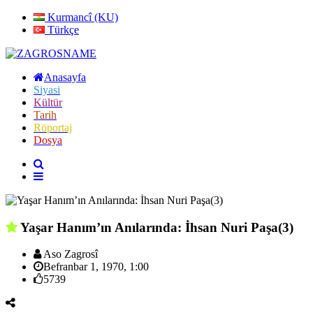
Kurmancî (KU)
Türkçe
Anasayfa
Siyasi
Kültür
Tarih
Röportaj
Dosya
Yaşar Hanım’ın Anılarında: İhsan Nuri Paşa(3)
Aso Zagrosî
Befranbar 1, 1970, 1:00
5739