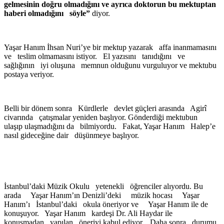
gelmesinin doğru olmadığını ve ayrıca doktorun bu mektuptan
haberi olmadığını söyle”
diyor.
Yaşar Hanım İhsan Nuri’ye bir mektup yazarak affa inanmamasını
ve teslim olmamasını istiyor. El yazısını tanıdığını ve
sağlığının iyi oluşuna memnun olduğunu vurguluyor ve mektubu
postaya veriyor.
Belli bir dönem sonra Kürdlerle devlet güçleri arasında Agirî
civarında çatışmalar yeniden başlıyor. Gönderdiği mektubun
ulaşıp ulaşmadığını da bilmiyordu. Fakat, Yaşar Hanım Halep’e
nasıl gideceğine dair düşünmeye başlıyor.
İstanbul’daki Müzik Okulu yetenekli öğrenciler alıyordu. Bu
arada Yaşar Hanım’ın Denizli’deki müzik hocası Yaşar
Hanım’ı İstanbul’daki okula öneriyor ve Yaşar Hanım ile de
konuşuyor. Yaşar Hanım kardeşi Dr. Ali Haydar ile
konuşmadan yapılan öneriyi kabul ediyor. Daha sonra durumu