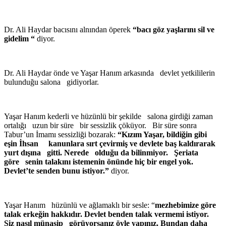
Dr. Ali Haydar bacısını alnından öperek
“bacı göz yaşlarını sil ve
gidelim “
diyor.
Dr. Ali Haydar önde ve Yaşar Hanım arkasında devlet yetkililerin
bulunduğu salona gidiyorlar.
Yaşar Hanım kederli ve hüzünlü bir şekilde salona girdiği zaman
ortalığı uzun bir süre bir sessizlik çöküyor. Bir süre sonra
Tabur’un İmamı sessizliği bozarak:
“Kızım Yaşar, bildiğin gibi
eşin İhsan kanunlara sırt çevirmiş ve devlete baş kaldırarak
yurt dışına gitti. Nerede olduğu da bilinmiyor. Şeriata
göre senin talakını istemenin önünde hiç bir engel yok.
Devlet’te senden bunu istiyor.”
diyor.
Yaşar Hanım hüzünlü ve ağlamaklı bir sesle: “
mezhebimize göre
talak erkeğin hakkıdır. Devlet benden talak vermemi istiyor.
Siz nasıl münasip görüyorsanız öyle yapınız. Bundan daha