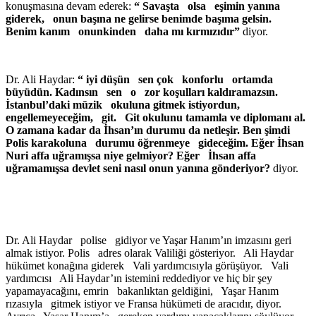
konuşmasına devam ederek:
“ Savaşta olsa eşimin yanına
giderek, onun başına ne gelirse benimde başıma gelsin.
Benim kanım onunkinden daha mı kırmızıdır”
diyor.
Dr. Ali Haydar:
“ iyi düşün sen çok konforlu ortamda
büyüdün. Kadınsın sen o zor koşulları kaldıramazsın.
İstanbul’daki müzik okuluna gitmek istiyordun,
engellemeyeceğim, git. Git okulunu tamamla ve diplomanı al.
O zamana kadar da İhsan’ın durumu da netleşir. Ben şimdi
Polis karakoluna durumu öğrenmeye gideceğim. Eğer İhsan
Nuri affa uğramışsa niye gelmiyor? Eğer İhsan affa
uğramamışsa devlet seni nasıl onun yanına gönderiyor?
diyor.
Dr. Ali Haydar polise gidiyor ve Yaşar Hanım’ın imzasını geri
almak istiyor. Polis adres olarak Valiliği gösteriyor. Ali Haydar
hükümet konağına giderek Vali yardımcısıyla görüşüyor. Vali
yardımcısı Ali Haydar’ın istemini reddediyor ve hiç bir şey
yapamayacağını, emrin bakanlıktan geldiğini, Yaşar Hanım
rızasıyla gitmek istiyor ve Fransa hükümeti de aracıdır, diyor.