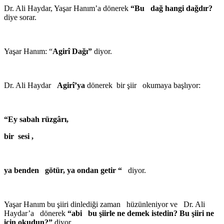
Dr. Ali Haydar, Yaşar Hanım’a dönerek
“Bu dağ hangi dağdır?
diye sorar.
Yaşar Hanım: “
Agirî Da
ğı”
diyor.
Dr. Ali Haydar
Agirî’ya
dönerek bir şiir okumaya başlıyor:
“Ey sabah rüzgârı,
bir sesi ,
ya benden götür, ya ondan getir “
diyor.
Yaşar Hanım bu şiiri dinlediği zaman hüzünleniyor ve Dr. Ali
Haydar’a dönerek
“abi bu şiirle ne demek istedin? Bu şiiri ne
için okudun?”
diyor.