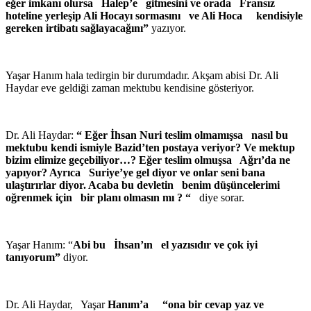
eğer imkanı olursa Halep’e gitmesini ve orada Fransız
hoteline yerleşip Ali Hocayı sormasını ve Ali Hoca kendisiyle
gereken irtibatı sağlayacağını”
yazıyor.
Yaşar Hanım hala tedirgin bir durumdadır. Akşam abisi Dr. Ali
Haydar eve geldiği zaman mektubu kendisine gösteriyor.
Dr. Ali Haydar:
“ Eğer İhsan Nuri teslim olmamışsa nasıl bu
mektubu kendi ismiyle Bazid’ten postaya veriyor? Ve mektup
bizim elimize geçebiliyor…? Eğer teslim olmuşsa Ağrı’da ne
yapıyor? Ayrıca Suriye’ye gel diyor ve onlar seni bana
ulaştırırlar diyor. Acaba bu devletin benim düşüncelerimi
oğrenmek için bir planı olmasın mı ? “
diye sorar.
Yaşar Hanım: “
Abi bu İhsan’ın el yazısıdır ve çok iyi
tanıyorum”
diyor.
Dr. Ali Haydar, Yaşar
Hanım’a “ona bir cevap yaz ve