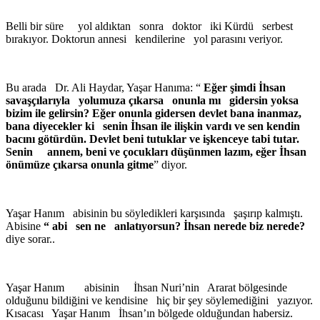
Belli bir süre yol aldıktan sonra doktor iki Kürdü serbest
bırakıyor. Doktorun annesi kendilerine yol parasını veriyor.
Bu arada Dr. Ali Haydar, Yaşar Hanıma: “
Eğer şimdi İhsan
savaşçılarıyla yolumuza çıkarsa onunla mı gidersin yoksa
bizim ile gelirsin? Eğer onunla gidersen devlet bana inanmaz,
bana diyecekler ki senin İhsan ile ilişkin vardı ve sen kendin
bacını götürdün. Devlet beni tutuklar ve işkenceye tabi tutar.
Senin annem, beni ve çocukları düşünmen lazım, eğer İhsan
önümüze çıkarsa onunla gitme
” diyor.
Yaşar Hanım abisinin bu söyledikleri karşısında şaşırıp kalmıştı.
Abisine
“ abi sen ne anlatıyorsun? İhsan nerede biz nerede?
diye sorar..
Yaşar Hanım abisinin İhsan Nuri’nin Ararat bölgesinde
olduğunu bildiğini ve kendisine hiç bir şey söylemediğini yazıyor.
Kısacası Yaşar Hanım İhsan’ın bölgede olduğundan habersiz.