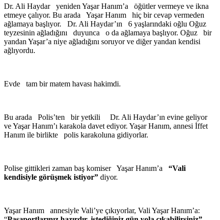
Dr. Ali Haydar yeniden Yaşar Hanım’a öğütler vermeye ve ikna
etmeye çalıyor. Bu arada Yaşar Hanım hiç bir cevap vermeden
ağlamaya başlıyor. Dr. Ali Haydar’ın 6 yaşlarındaki oğlu Oğuz
teyzesinin ağladığını duyunca o da ağlamaya başlıyor. Oğuz bir
yandan Yaşar’a niye ağladığını soruyor ve diğer yandan kendisi
ağlıyordu.
Evde tam bir matem havası hakimdi.
Bu arada Polis’ten bir yetkili Dr. Ali Haydar’ın evine geliyor
ve Yaşar Hanım’ı karakola davet ediyor. Yaşar Hanım, annesi İffet
Hanım ile birlikte polis karakoluna gidiyorlar.
Polise gittikleri zaman baş komiser Yaşar Hanım’a
“Vali
kendisiyle görüşmek istiyor”
diyor.
Yaşar Hanım annesiyle Vali’ye çıkıyorlar, Vali Yaşar Hanım’a:
“
Pasaportlarınız hazırdır, istediğiniz gün yola çıkabilirsiniz”