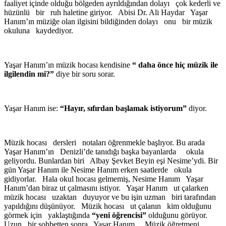
faaliyet içinde olduğu bölgeden ayrıldığından dolayı çok kederli ve
hüzünlü bir ruh haletine giriyor. Abisi Dr. Ali Haydar Yaşar
Hanım’ın müziğe olan ilgisini bildiğinden dolayı onu bir müzik
okuluna kaydediyor.
Yaşar Hanım’ın müzik hocası kendisine
“ daha önce hiç müzik ile
ilgilendin mi?”
diye bir soru sorar.
Yaşar Hanım ise:
“Hayır, sıfırdan başlamak istiyorum”
diyor.
Müzik hocası dersleri notaları öğrenmekle başlıyor. Bu arada
Yaşar Hanım’ın Denizli’de tanıdığı başka bayanlarda okula
geliyordu. Bunlardan biri Albay Şevket Beyin eşi Nesime’ydi. Bir
gün Yaşar Hanım ile Nesime Hanım erken saatlerde okula
gidiyorlar. Hala okul hocası gelmemiş, Nesime Hanım Yaşar
Hanım’dan biraz ut çalmasını istiyor. Yaşar Hanım ut çalarken
müzik hocası uzaktan duyuyor ve bu işin uzman biri tarafından
yapıldığını düşünüyor. Müzik hocası ut çalanın kim olduğunu
görmek için yaklaştığında
“yeni öğrencisi”
olduğunu görüyor.
Uzun bir sohbetten sonra Yaşar Hanım Müzik öğretmeni