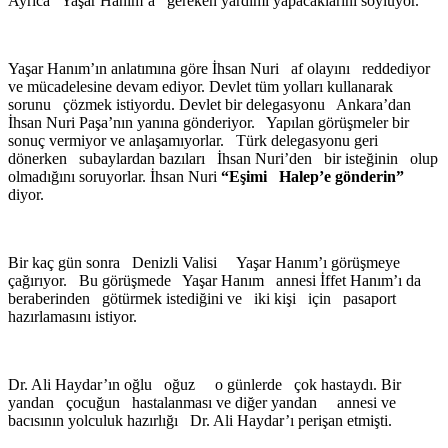
Ayrıca Yaşar Hanım’a gereken yardımı yapacaklarını söylüyor.
Yaşar Hanım’ın anlatımına göre İhsan Nuri af olayını reddediyor
ve mücadelesine devam ediyor. Devlet tüm yolları kullanarak
sorunu çözmek istiyordu. Devlet bir delegasyonu Ankara’dan
İhsan Nuri Paşa’nın yanına gönderiyor. Yapılan görüşmeler bir
sonuç vermiyor ve anlaşamıyorlar. Türk delegasyonu geri
dönerken subaylardan bazıları İhsan Nuri’den bir isteğinin olup
olmadığını soruyorlar. İhsan Nuri
“Eşimi Halep’e gönderin”
diyor.
Bir kaç gün sonra Denizli Valisi Yaşar Hanım’ı görüşmeye
çağırıyor. Bu görüşmede Yaşar Hanım annesi İffet Hanım’ı da
beraberinden götürmek istediğini ve iki kişi için pasaport
hazırlamasını istiyor.
Dr. Ali Haydar’ın oğlu oğuz o günlerde çok hastaydı. Bir
yandan çocuğun hastalanması ve diğer yandan annesi ve
bacısının yolculuk hazırlığı Dr. Ali Haydar’ı perişan etmişti.