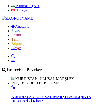
Kurmancî (KU)
Türkçe
Anasayfa
Siyasi
Kültür
Tarih
Röportaj
Dosya
bestecisi - Pêveker
KÜRDİSTAN ULUSAL MARŞI EY REQÎB’İN
BESTECİSİ KİM?