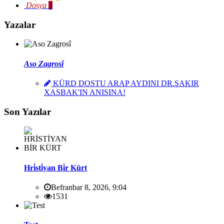
Dosya
3
Yazalar
Aso Zagrosî
KÜRD DOSTU ARAP AYDINI DR.ŞAKIR
XASBAK'IN ANISINA!
Son Yazılar
Hri̇sti̇yan Bi̇r Kürt
Befranbar 8, 2026, 9:04
1531