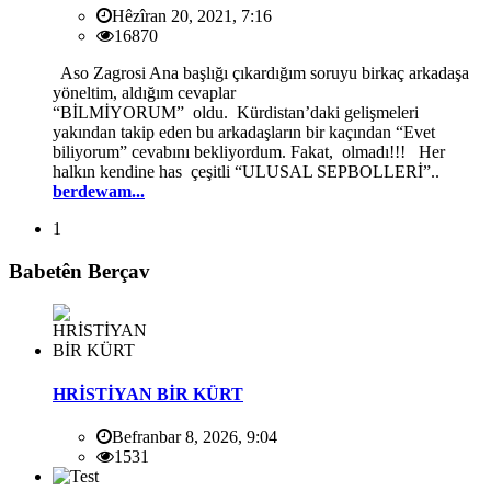
Hêzîran 20, 2021, 7:16
16870
Aso Zagrosi Ana başlığı çıkardığım soruyu birkaç arkadaşa
yöneltim, aldığım cevaplar
“BİLMİYORUM” oldu. Kürdistan’daki gelişmeleri
yakından takip eden bu arkadaşların bir kaçından “Evet
biliyorum” cevabını bekliyordum. Fakat, olmadı!!! Her
halkın kendine has çeşitli “ULUSAL SEPBOLLERİ”..
berdewam...
1
Babetên Berçav
HRİSTİYAN BİR KÜRT
Befranbar 8, 2026, 9:04
1531