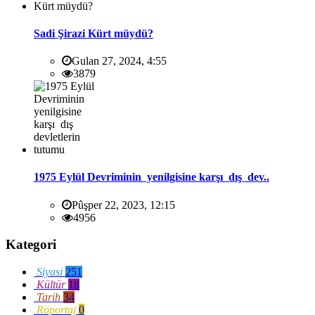
Sadi Şirazi Kürt müydü?
Gulan 27, 2024, 4:55
3879
1975 Eylül Devriminin yenilgisine karşı dış dev..
Pûşper 22, 2023, 12:15
4956
Kategori
Siyasi
251
Kültür
18
Tarih
34
Röportaj
0