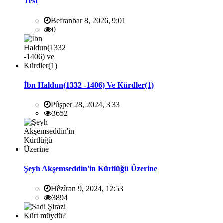
Test
Befranbar 8, 2026, 9:01
0
İbn Haldun(1332 -1406) Ve Kürdler(1)
Pûşper 28, 2024, 3:33
3652
Şeyh Akşemseddin'in Kürtlüğü Üzerine
Hêzîran 9, 2024, 12:53
3894