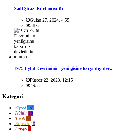
Sadi Şirazi Kürt müydü?
Gulan 27, 2024, 4:55
3872
1975 Eylül Devriminin yenilgisine karşı dış dev..
Pûşper 22, 2023, 12:15
4938
Kategori
Siyasi
251
Kültür
18
Tarih
34
Röportaj
0
Dosya
3