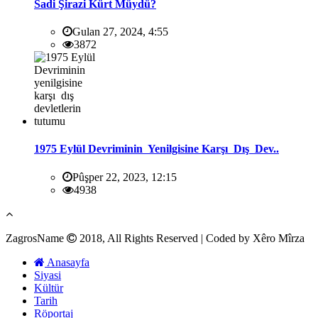
Sadi Şirazi Kürt Müydü?
Gulan 27, 2024, 4:55
3872
1975 Eylül Devriminin Yenilgisine Karşı Dış Dev..
Pûşper 22, 2023, 12:15
4938
ZagrosName
2018, All Rights Reserved | Coded by Xêro Mîrza
Anasayfa
Siyasi
Kültür
Tarih
Röportaj