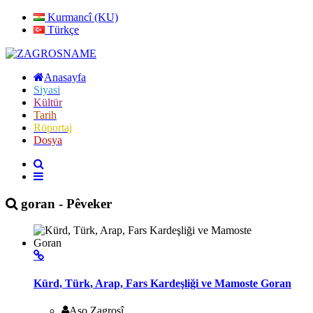
Kurmancî (KU)
Türkçe
Anasayfa
Siyasi
Kültür
Tarih
Röportaj
Dosya
goran - Pêveker
Kürd, Türk, Arap, Fars Kardeşliği ve Mamoste Goran
Aso Zagrosî