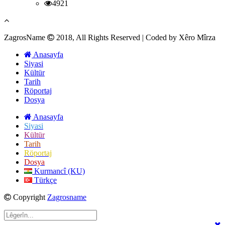
4921
ZagrosName
2018, All Rights Reserved | Coded by Xêro Mîrza
Anasayfa
Siyasi
Kültür
Tarih
Röportaj
Dosya
Anasayfa
Siyasi
Kültür
Tarih
Röportaj
Dosya
Kurmancî (KU)
Türkçe
Copyright
Zagrosname