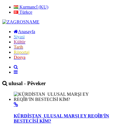
Kurmancî (KU)
Türkçe
Anasayfa
Siyasi
Kültür
Tarih
Röportaj
Dosya
ulusal - Pêveker
KÜRDİSTAN ULUSAL MARŞI EY REQÎB’İN
BESTECİSİ KİM?