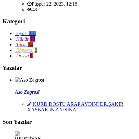
Pûşper 22, 2023, 12:15
4921
Kategori
Siyasi
251
Kültür
18
Tarih
34
Röportaj
0
Dosya
3
Yazalar
Aso Zagrosî
KÜRD DOSTU ARAP AYDINI DR.ŞAKIR
XASBAK'IN ANISINA!
Son Yazılar