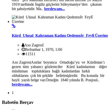
1919 tarihinde İngiliz güçlerini Süleymaniye’den çıkaran
bir şahsiyetidir. Ma..
berdewam...
Kürd Ulusal Kahraman Kadını Qedemxêr Feylî Üzerine
Aso Zagrosî
Befranbar 1, 1970, 1:00
11511
Aso ZagrosiAsırlar boyunca Ortadoğu’yu ve Kürdistan’ı
gezen tüm yabancı gözlemciler Kürd kadınlarının diğer
müslüman topluluklara bağlı kadınlardan farklı
olduklarını çok bir şekilde belirtmişlerdir. Bu konuda bir
hayli yazılı belge var.Örneğin 1840 yılında B. Poujoul..
berdewam...
1
Babetên Berçav