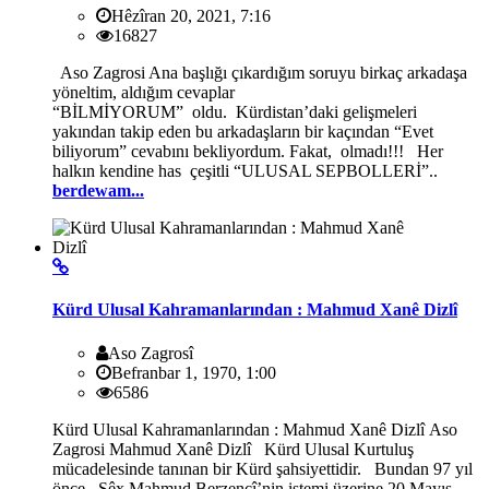
Hêzîran 20, 2021, 7:16
16827
Aso Zagrosi Ana başlığı çıkardığım soruyu birkaç arkadaşa
yöneltim, aldığım cevaplar
“BİLMİYORUM” oldu. Kürdistan’daki gelişmeleri
yakından takip eden bu arkadaşların bir kaçından “Evet
biliyorum” cevabını bekliyordum. Fakat, olmadı!!! Her
halkın kendine has çeşitli “ULUSAL SEPBOLLERİ”..
berdewam...
Kürd Ulusal Kahramanlarından : Mahmud Xanê Dizlî
Aso Zagrosî
Befranbar 1, 1970, 1:00
6586
Kürd Ulusal Kahramanlarından : Mahmud Xanê Dizlî Aso
Zagrosi Mahmud Xanê Dizlî Kürd Ulusal Kurtuluş
mücadelesinde tanınan bir Kürd şahsiyettidir. Bundan 97 yıl
önce Şêx Mahmud Berzencî’nin istemi üzerine 20 Mayıs