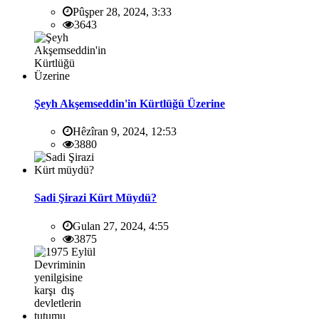
Pûşper 28, 2024, 3:33
3643
Şeyh Akşemseddin'in Kürtlüğü Üzerine
Hêzîran 9, 2024, 12:53
3880
Sadi Şirazi Kürt Müydü?
Gulan 27, 2024, 4:55
3875