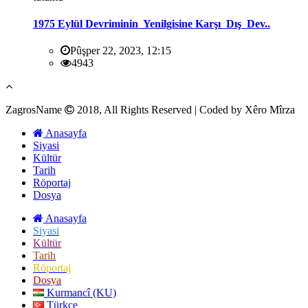
1975 Eylül Devriminin Yenilgisine Karşı Dış Dev..
Pûşper 22, 2023, 12:15
4943
ZagrosName
2018, All Rights Reserved | Coded by Xêro Mîrza
Anasayfa
Siyasi
Kültür
Tarih
Röportaj
Dosya
Anasayfa
Siyasi
Kültür
Tarih
Röportaj
Dosya
Kurmancî (KU)
Türkçe