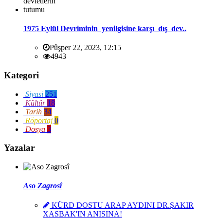
1975 Eylül Devriminin yenilgisine karşı dış dev..
Pûşper 22, 2023, 12:15
4943
Kategori
Siyasi
251
Kültür
18
Tarih
34
Röportaj
0
Dosya
3
Yazalar
Aso Zagrosî
KÜRD DOSTU ARAP AYDINI DR.ŞAKIR
XASBAK'IN ANISINA!