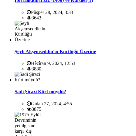
İbn Haldun(1332 -1406) ve Kürdler(1)
Pûşper 28, 2024, 3:33
3643
Şeyh Akşemseddin'in Kürtlüğü Üzerine
Hêzîran 9, 2024, 12:53
3880
Sadi Şirazi Kürt müydü?
Gulan 27, 2024, 4:55
3875