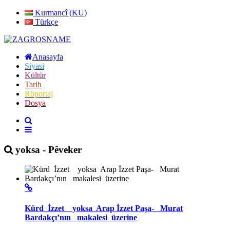
Kurmancî (KU)
Türkçe
Anasayfa
Siyasi
Kültür
Tarih
Röportaj
Dosya
yoksa - Pêveker
Kürd İzzet yoksa Arap İzzet Paşa- Murat
Bardakçı’nın makalesi üzerine