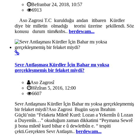
Befranbar 24, 2018, 10:57
6913
Aso Zagrosi T.C kurulduğu andan itibaren Kürdler
diye bir milletin olmadığı teorisi üzerine şekillendi. Söz
konusu durum tüm&nbs..
berdewam...
Sevr Antlaşması Kürdler İçin Bahar mı yoksa
gerçekleşmemiş bir felaket miydi?
Aso Zagrosî
Hêzîran 5, 2016, 12:00
6607
Sevr Antlaşması Kürdler İçin Bahar mı yoksa gerçekleşmemiş
bir felaket miydi?Aso Zagrosi Bugün sayın İbrahim
Güçlü’nün “Felaketa Miletê Kurd: Lozan a Yekemîn û Lozan
a Duyemîn…” okuduğum zaman dikkatimi “Peymana Sewrê
ji bona miletê kurd bihar e û dewletbûn e. “ tespiti
çekti.Gerçekten Sevr Antlaşm..
berdewam...