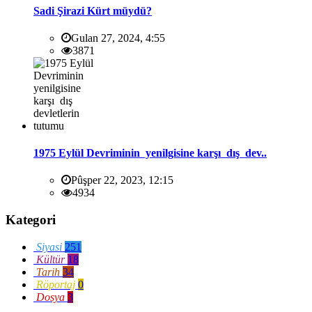
Sadi Şirazi Kürt müydü?
Gulan 27, 2024, 4:55
3871
1975 Eylül Devriminin yenilgisine karşı dış dev..
Pûşper 22, 2023, 12:15
4934
Kategori
Siyasi
251
Kültür
18
Tarih
34
Röportaj
0
Dosya
3