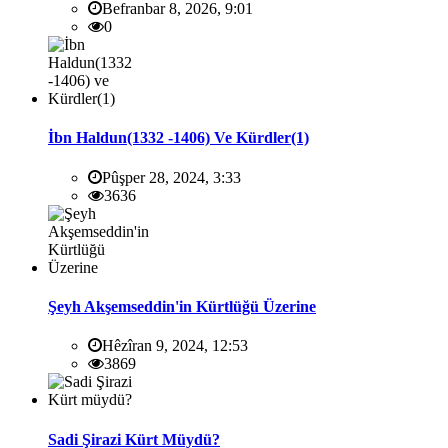
Befranbar 8, 2026, 9:01
0
İbn Haldun(1332 -1406) Ve Kürdler(1)
Pûşper 28, 2024, 3:33
3636
Şeyh Akşemseddin'in Kürtlüğü Üzerine
Hêzîran 9, 2024, 12:53
3869
Sadi Şirazi Kürt Müydü?