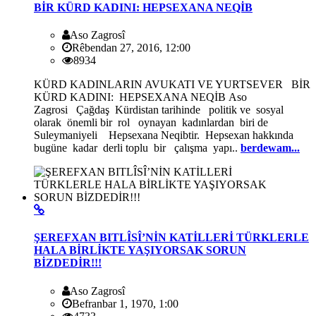
BİR KÜRD KADINI: HEPSEXANA NEQİB
Aso Zagrosî
Rêbendan 27, 2016, 12:00
8934
KÜRD KADINLARIN AVUKATI VE YURTSEVER BİR
KÜRD KADINI: HEPSEXANA NEQİB Aso
Zagrosi Çağdaş Kürdistan tarihinde politik ve sosyal
olarak önemli bir rol oynayan kadınlardan biri de
Suleymaniyeli Hepsexana Neqibtir. Hepsexan hakkında
bugüne kadar derli toplu bir çalışma yapı..
berdewam...
ŞEREFXAN BITLÎSÎ’NİN KATİLLERİ TÜRKLERLE
HALA BİRLİKTE YAŞIYORSAK SORUN
BİZDEDİR!!!
Aso Zagrosî
Befranbar 1, 1970, 1:00