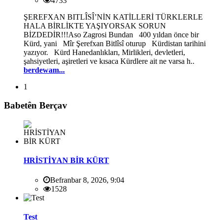
4733
ŞEREFXAN BITLÎSÎ’NİN KATİLLERİ TÜRKLERLE
HALA BİRLİKTE YAŞIYORSAK SORUN
BİZDEDİR!!!Aso Zagrosi Bundan 400 yıldan önce bir
Kürd, yani Mîr Şerefxan Bitlîsî oturup Kürdistan tarihini
yazıyor. Kürd Hanedanlıkları, Mirlikleri, devletleri,
şahsiyetleri, aşiretleri ve kısaca Kürdlere ait ne varsa h..
berdewam...
1
Babetên Berçav
HRİSTİYAN BİR KÜRT
Befranbar 8, 2026, 9:04
1528
Test