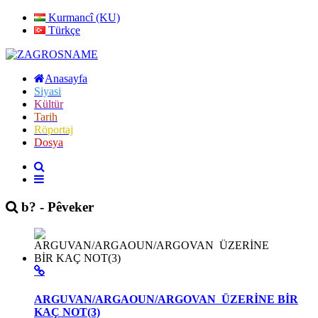
Kurmancî (KU)
Türkçe
Anasayfa
Siyasi
Kültür
Tarih
Röportaj
Dosya
b? - Pêveker
ARGUVAN/ARGAOUN/ARGOVAN ÜZERİNE BİR
KAÇ NOT(3)