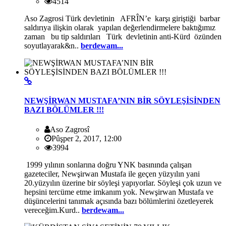
4514
Aso Zagrosi Türk devletinin AFRÎN’e karşı giriştiği barbar
saldırıya ilişkin olarak yapılan değerlendirmelere baktığımız
zaman bu tip saldırıları Türk devletinin anti-Kürd özünden
soyutlayarak&n..
berdewam...
NEWŞİRWAN MUSTAFA’NIN BİR SÖYLEŞİSİNDEN
BAZI BÖLÜMLER !!!
Aso Zagrosî
Pûşper 2, 2017, 12:00
3994
1999 yılının sonlarına doğru YNK basınında çalışan
gazeteciler, Newşirwan Mustafa ile geçen yüzyılın yani
20.yüzyılın üzerine bir söyleşi yapıyorlar. Söyleşi çok uzun ve
hepsini tercüme etme imkanım yok. Newşirwan Mustafa ve
düşüncelerini tanımak açısında bazı bölümlerini özetleyerek
vereceğim.Kurd..
berdewam...