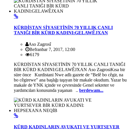
KÜRDİSTAN SİYASETİNİN 70 YILLIK CANLI
TANIĞI BİR KÜRD KADINI:GELAWÊJXAN
Aso Zagrosî
Befranbar 7, 2017, 12:00
6179
KÜRDİSTAN SİYASETİNİN 70 YILLIK CANLI TANIĞI
BİR KÜRD KADINI:GELAWÊJXAN Aso ZagrosiKısa bir
süre önce Kurdistani Nwe adlı gazete de “Belê bo cêgir, na
bo cêgirewe” ana başlığı taşıyan bir makale okudum. Yazar bu
makale de YNK içinde ve çevresinde Genel sekreter ve
yardımcıları konusunda yaşanan ..
berdewam...
KÜRD KADINLARIN AVUKATI VE YURTSEVER