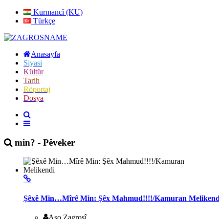
Kurmancî (KU)
Türkçe
Anasayfa
Siyasi
Kültür
Tarih
Röportaj
Dosya
min? - Pêveker
Şêxê Min…Mîrê Min: Şêx Mahmud!!!!/Kamuran Melikend
Aso Zagrosî