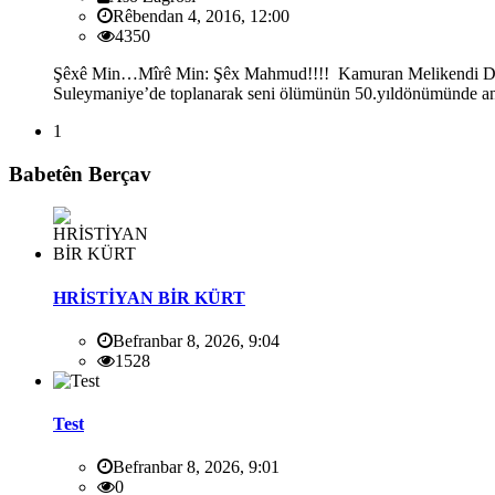
Rêbendan 4, 2016, 12:00
4350
Şêxê Min…Mîrê Min: Şêx Mahmud!!!! Kamuran Melikendi Dün seni
Suleymaniye’de toplanarak seni ölümünün 50.yıldönümünde andı
1
Babetên Berçav
HRİSTİYAN BİR KÜRT
Befranbar 8, 2026, 9:04
1528
Test
Befranbar 8, 2026, 9:01
0