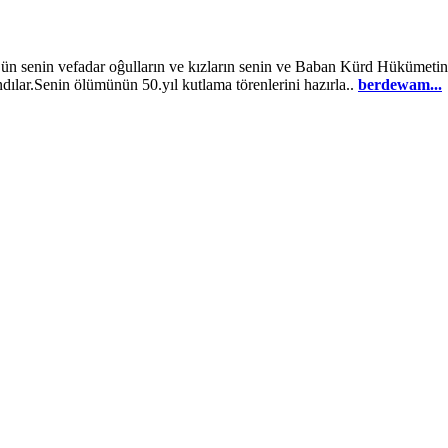
n vefadar oĝulların ve kızların senin ve Baban Kürd Hükümetinin siy
lar.Senin ölümünün 50.yıl kutlama törenlerini hazırla..
berdewam...