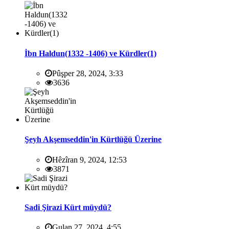
İbn Haldun(1332 -1406) ve Kürdler(1)
Pûşper 28, 2024, 3:33
3636
Şeyh Akşemseddin'in Kürtlüğü Üzerine
Hêzîran 9, 2024, 12:53
3871
Sadi Şirazi Kürt müydü?
Gulan 27, 2024, 4:55