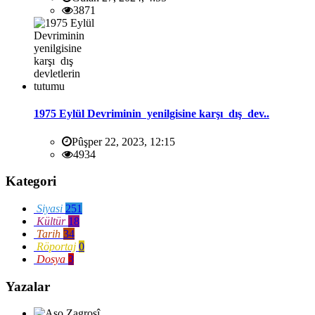
3871
1975 Eylül Devriminin yenilgisine karşı dış dev..
Pûşper 22, 2023, 12:15
4934
Kategori
Siyasi
251
Kültür
18
Tarih
34
Röportaj
0
Dosya
3
Yazalar