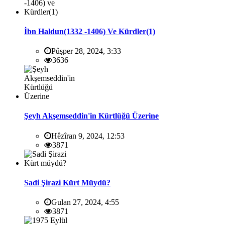
İbn Haldun(1332 -1406) Ve Kürdler(1)
Pûşper 28, 2024, 3:33
3636
Şeyh Akşemseddin'in Kürtlüğü Üzerine
Hêzîran 9, 2024, 12:53
3871
Sadi Şirazi Kürt Müydü?
Gulan 27, 2024, 4:55
3871