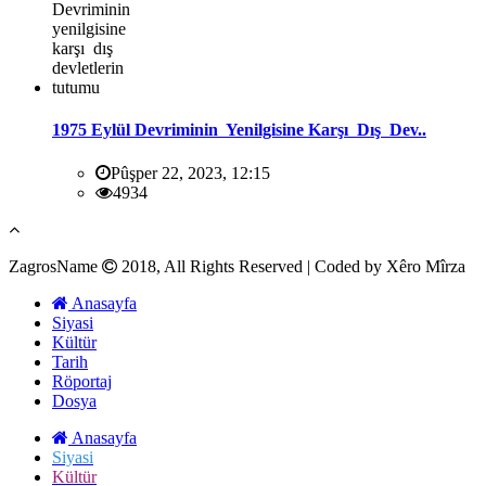
1975 Eylül Devriminin Yenilgisine Karşı Dış Dev..
Pûşper 22, 2023, 12:15
4934
ZagrosName
2018, All Rights Reserved | Coded by Xêro Mîrza
Anasayfa
Siyasi
Kültür
Tarih
Röportaj
Dosya
Anasayfa
Siyasi
Kültür