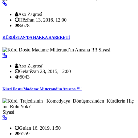
Aso Zagrosî
Hêzîran 13, 2016, 12:00
6678
KÜRDİSTAN’DA HAKKA HAREKETİ
Siyasi
Aso Zagrosî
Gelarêzan 23, 2015, 12:00
5043
Kürd Dostu Madame Mitterand’ın Anısına !!!!
Siyasi
Gulan 16, 2019, 1:50
5559