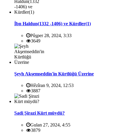
İbn Haldun(1332 -1406) ve Kürdler(1)
Pûşper 28, 2024, 3:33
3649
Şeyh Akşemseddin'in Kürtlüğü Üzerine
Hêzîran 9, 2024, 12:53
3887
Sadi Şirazi Kürt müydü?
Gulan 27, 2024, 4:55
3879