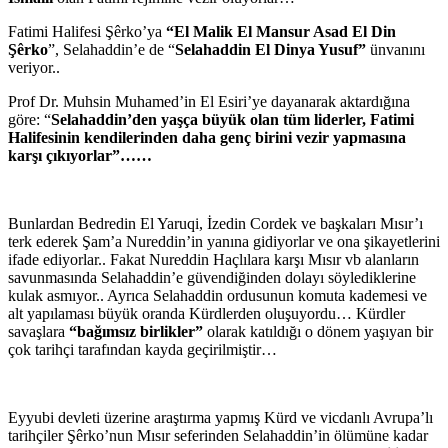
Fatimi Halifesi Şêrko’ya
“El Malik El Mansur Asad El Din
Şêrko
”, Selahaddin’e de “
Selahaddin El Dinya Yusuf”
ünvanını
veriyor..
Prof Dr. Muhsin Muhamed’in El Esiri’ye dayanarak aktardığına
göre: “
Selahaddin’den yaşça büyük olan tüm liderler, Fatimi
Halifesinin kendilerinden daha genç birini vezir yapmasına
karşı çıkıyorlar”……
Bunlardan Bedredin El Yaruqi, İzedin Cordek ve başkaları Mısır’ı
terk ederek Şam’a Nureddin’in yanına gidiyorlar ve ona şikayetlerini
ifade ediyorlar.. Fakat Nureddin Haçlılara karşı Mısır vb alanların
savunmasında Selahaddin’e güvendiğinden dolayı söylediklerine
kulak asmıyor.. Ayrıca Selahaddin ordusunun komuta kademesi ve
alt yapılaması büyük oranda Kürdlerden oluşuyordu… Kürdler
savaşlara
“bağımsız birlikler”
olarak katıldığı o dönem yaşıyan bir
çok tarihçi tarafından kayda geçirilmiştir…
Eyyubi devleti üzerine araştırma yapmış Kürd ve vicdanlı Avrupa’lı
tarihçiler Şêrko’nun Mısır seferinden Selahaddin’in ölümüne kadar