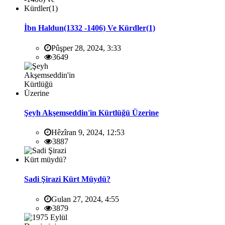
İbn Haldun(1332 -1406) Ve Kürdler(1)
Pûşper 28, 2024, 3:33
3649
Şeyh Akşemseddin'in Kürtlüğü Üzerine
Hêzîran 9, 2024, 12:53
3887
Sadi Şirazi Kürt Müydü?
Gulan 27, 2024, 4:55
3879