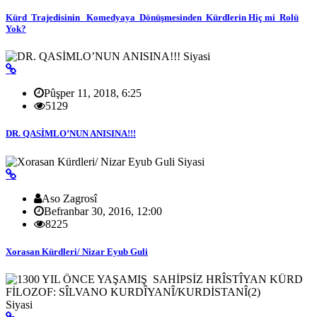
Kürd Trajedisinin Komedyaya Dönüşmesinden Kürdlerin Hiç mi Rolü
Yok?
Siyasi
Pûşper 11, 2018, 6:25
5129
DR. QASİMLO’NUN ANISINA!!!
Siyasi
Aso Zagrosî
Befranbar 30, 2016, 12:00
8225
Xorasan Kürdleri/ Nizar Eyub Guli
Siyasi