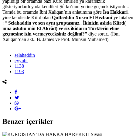
yapıldığı bir ortamda bazı Kürd emirleri ya kararsızlık
gösteriyorlardı yada kendileri Şêrko’nun yerine geçmek istiyordu..
Tamda bu ortamda İbni Xaliqan’nın anlatımına göre
İsa Hakkari
,
yine kendiside Kürd olan
Qutbeddin Xusro El Hezbani
’ye hitaben
: “
Selahaddin ve sen aynı gruptasınız.. İkinizin aslıda Kürd(
inna asluhu min El Akrâd) ve siz ikidarın Türklerin eline
geçmesine izin vermeyeceksiniz değilmi?”
diye sorar.. (İbni
Xaliqan’dan akt.. B. James ve Prof. Muhsin Muhamed)
selahaddin
eyyubi
1138
1193
Benzer içerikler
Siyasi