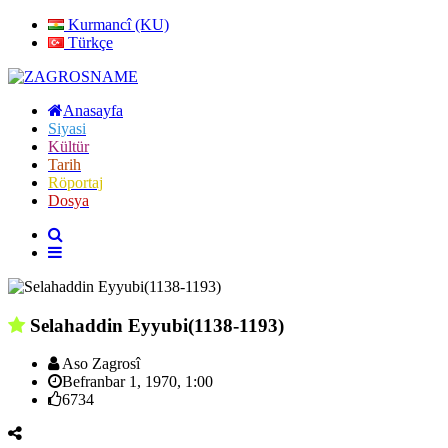
Kurmancî (KU)
Türkçe
Anasayfa
Siyasi
Kültür
Tarih
Röportaj
Dosya
Selahaddin Eyyubi(1138-1193)
Aso Zagrosî
Befranbar 1, 1970, 1:00
6734