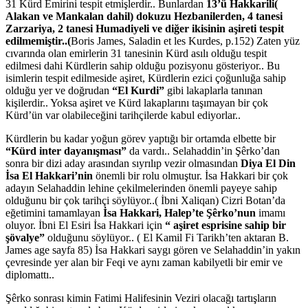
31 Kürd Emirini tespit etmişlerdir.. Bunlardan
13’ü Hakkarili(
Alakan ve Mankalan dahil) dokuzu Hezbanilerden, 4 tanesi
Zarzariya, 2 tanesi Humadiyeli ve diğer ikisinin aşireti tespit
edilmemiştir..(
Boris James, Saladin et les Kurdes, p.152) Zaten yüz
cıvarında olan emirlerin 31 tanesinin Kürd asılı olduğu tespit
edilmesi dahi Kürdlerin sahip olduğu pozisyonu gösteriyor.. Bu
isimlerin tespit edilmeside aşiret, Kürdlerin ezici çoğunluğa sahip
olduğu yer ve doğrudan
“El Kurdi”
gibi lakaplarla tanınan
kişilerdir.. Yoksa aşiret ve Kürd lakaplarını taşımayan bir çok
Kürd’ün var olabileceğini tarihçilerde kabul ediyorlar..
Kürdlerin bu kadar yoğun görev yaptığı bir ortamda elbette bir
“Kürd inter dayanışması”
da vardı.. Selahaddin’in Şêrko’dan
sonra bir dizi aday arasından sıyrılıp vezir olmasından
Diya El Din
İsa El Hakkari’nin
önemli bir rolu olmuştur. İsa Hakkari bir çok
adayın Selahaddin lehine çekilmelerinden önemli payeye sahip
olduğunu bir çok tarihçi söylüyor..( İbni Xaliqan) Cizri Botan’da
eğetimini tamamlayan
İsa Hakkari, Halep’te Şêrko’nun
imamı
oluyor. İbni El Esiri İsa Hakkari için
“ aşiret esprisine sahip bir
şövalye”
olduğunu söylüyor.. ( El Kamil Fi Tarikh’ten aktaran B.
James age sayfa 85) İsa Hakkari saygı gören ve Selahaddin’in yakın
çevresinde yer alan bir Feqi ve aynı zaman kabilyetli bir emir ve
diplomattı..
Şêrko sonrası kimin Fatimi Halifesinin Veziri olacağı tartışların