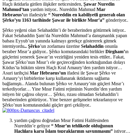
Haçlı iktidarla girilen ilişkiler neticesinden,
Şawar Nuredin
Mahmud’tan
yardım istiyor.. Nureddin Mahmud
Mar
Hebraeus’
un ifadesiyle
“ Nureddin en kabiliyetli generalı olan
Şêrko’yu 1163 tarihinde Şawar ile birlikte Mısır’a”
gönderiyor..
Şêrko yeğeni olan Selahaddin’i de beraberinden götürmek istiyor..
Fakat Selahaddin Şam’da Nureddin Mahmud’a danışmanlık yapan
babası Eyyub’un yanında kalmayı gerekçe göstererek gitmek
istemiyordu
.. Şêrko
’un zorlaması üzerine
Selahaddin
onunla
beraber Mısır’a gidiyor.. Şêrko komutasındaki birlikler
Dirgham’
ın
güçlerini yenerek Şawar’ın vezirliğini yeniden tesis ettiler.. Fakat,
Şawar Şêrko’nun Mısır’ı ele geçireceğinden korktuğundan dolayı
Küdus’ta hüküm süren Haçlı Kral Amaury’den yardım istiyor…
Asuri tarihçisi
Mar Hebraeus’un
ifadesi ile Şawar Şêrko ve
Amaury’yi birbirlerine karşı kullanarak iktidarını sağlama
bağlamıştı.. Alanda bulunan Şêrko ve Amaury’nin güçleri Mısır’ı
terkediyorlar… Yine Mısır Fatimi rejiminin Nuredin’den yardım
istiyen bir çağrısı oluyor… Şêrko, rızası olmadan Selahaddin’i
beraberinden götürüyor.. Yine benzer gelişmeler tekrarlanıyor ve
Şêrko’nun komutasındaki güçler geri çekiliyor..
yardım çağrısı doğrudan Mısır Fatimi Halifesinden
Nureddin’e geliyor
“ Mısır’ın tehlikede olduğunun
Haçlılara karşı İslam topraklarının savunmasını”
istiyor…