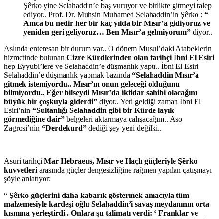
Şêrko yine Selahaddin’e baş vuruyor ve birlikte gitmeyi talep
ediyor.. Prof. Dr. Muhsin Muhamed Selahaddin’in Şêrko :
“
Amca bu nedir her bir kaç yılda bir Mısır’a gidiyoruz ve
yeniden geri geliyoruz… Ben Mısır’a gelmiyorum”
diyor..
Aslında enteresan bir durum var.. O dönem Musul’daki Atabeklerin
hizmetinde bulunan
Cizre Kürdlerinden olan tarihçi İbni El Esiri
hep Eyyubi’lere ve Selahaddin’e düşmanlık yaptı.. İbni El Esiri
Selahaddin’e düşmanlık yapmak bazında
“Selahaddin Mısır’a
gitmek istemiyordu.. Mısır’ın onun geleceği olduğunu
bilmiyordu.. Eğer bilseydi Mısır’da iktidar sahibi olacağını
büyük bir çoşkuyla giderdi”
diyor.. Yeri geldiği zaman İbni El
Esiri’nin
“Sultanlığı Selahaddin gibi bir Kürde layık
görmediğine dair”
belgeleri aktarmaya çalışacağım.. Aso
Zagrosi’nin
“Derdekurd”
dediği şey yeni değilki..
Asuri tarihçi
Mar Hebraeus, Mısır ve Haçlı güçleriyle Şêrko
kuvvetleri
arasında güçler dengesizliğine rağmen yapılan çatışmayı
şöyle anlatıyor:
“
Şêrko güçlerini daha kabarık göstermek amacıyla tüm
malzemesiyle kardeşi oğlu Selahaddin’i savaş meydanının orta
kısmına yerleştirdi.. Onlara şu talimatı verdi: ‘ Franklar ve