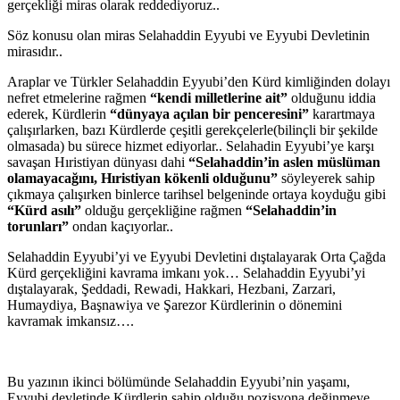
gerçekliği miras olarak reddediyoruz..
Söz konusu olan miras Selahaddin Eyyubi ve Eyyubi Devletinin
mirasıdır..
Araplar ve Türkler Selahaddin Eyyubi’den Kürd kimliğinden dolayı
nefret etmelerine rağmen
“kendi milletlerine ait”
olduğunu iddia
ederek, Kürdlerin
“dünyaya açılan bir penceresini”
karartmaya
çalışırlarken, bazı Kürdlerde çeşitli gerekçelerle(bilinçli bir şekilde
olmasada) bu sürece hizmet ediyorlar.. Selahadin Eyyubi’ye karşı
savaşan Hıristiyan dünyası dahi
“Selahaddin’in aslen müslüman
olamayacağını, Hıristiyan kökenli olduğunu”
söyleyerek sahip
çıkmaya çalışırken binlerce tarihsel belgeninde ortaya koyduğu gibi
“Kürd asılı”
olduğu gerçekliğine rağmen
“Selahaddin’in
torunları”
ondan kaçıyorlar..
Selahaddin Eyyubi’yi ve Eyyubi Devletini dıştalayarak Orta Çağda
Kürd gerçekliğini kavrama imkanı yok… Selahaddin Eyyubi’yi
dıştalayarak, Şeddadi, Rewadi, Hakkari, Hezbani, Zarzari,
Humaydiya, Başnawiya ve Şarezor Kürdlerinin o dönemini
kavramak imkansız….
Bu yazının ikinci bölümünde Selahaddin Eyyubi’nin yaşamı,
Eyyubi devletinde Kürdlerin sahip olduğu pozisyona değinmeye