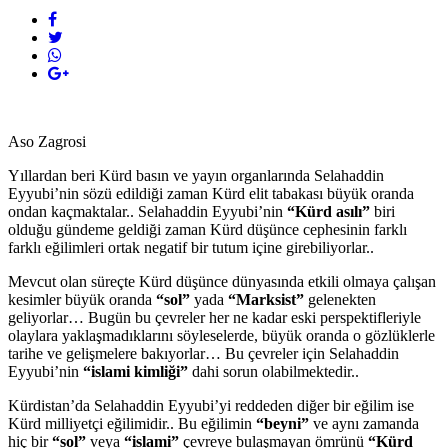
Aso Zagrosi
Yıllardan beri Kürd basın ve yayın organlarında Selahaddin
Eyyubi’nin sözü edildiği zaman Kürd elit tabakası büyük oranda
ondan kaçmaktalar.. Selahaddin Eyyubi’nin
“Kürd asılı”
biri
olduğu gündeme geldiği zaman Kürd düşünce cephesinin farklı
farklı eğilimleri ortak negatif bir tutum içine girebiliyorlar..
Mevcut olan süreçte Kürd düşünce dünyasında etkili olmaya çalışan
kesimler büyük oranda
“sol”
yada
“Marksist”
gelenekten
geliyorlar… Bugün bu çevreler her ne kadar eski perspektifleriyle
olaylara yaklaşmadıklarını söyleselerde, büyük oranda o gözlüklerle
tarihe ve gelişmelere bakıyorlar… Bu çevreler için Selahaddin
Eyyubi’nin
“islami kimliği”
dahi sorun olabilmektedir..
Kürdistan’da Selahaddin Eyyubi’yi reddeden diğer bir eğilim ise
Kürd milliyetçi eğilimidir.. Bu eğilimin
“beyni”
ve aynı zamanda
hiç bir
“sol”
veya
“islami”
çevreye bulaşmayan ömrünü
“Kürd