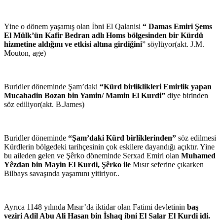
Yine o dönem yaşamış olan İbni El Qalanisi
“ Damas Emiri Şems
El Mülk’ün Kafir Bedran adlı Homs bölgesinden bir Kürdü
hizmetine aldığını ve etkisi altına girdiğini
” söylüyor(akt. J.M.
Mouton, age)
Buridler döneminde Şam’daki
“Kürd birliklikleri Emirlik yapan
Mucahadin Bozan bin Yamin/ Mamin El Kurdi”
diye birinden
söz ediliyor(akt. B.James)
Buridler döneminde
“Şam’daki Kürd birliklerinden”
söz edilmesi
Kürdlerin bölgedeki tarihçesinin çok eskilere dayandığı açıktır. Yine
bu aileden gelen ve Şêrko döneminde Serxad Emiri olan
Muhamed
Yêzdan bin Mayin El Kurdi, Şêrko ile
Mısır seferine çıkarken
Bilbays savaşında yaşamını yitiriyor..
Ayrıca 1148 yılında Mısır’da iktidar olan Fatimi devletinin
baş
veziri Adil Abu Ali Hasan bin İshaq ibni El Salar El Kurdi idi.