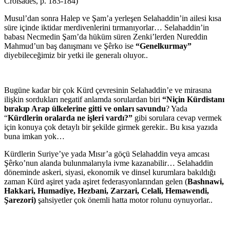
Croisades, p. 183-184)
Musul’dan sonra Halep ve Şam’a yerleşen Selahaddin’in ailesi kısa
süre içinde iktidar merdivenlerini tırmanıyorlar… Selahaddin’in
babası Necmedin Şam’da hüküm süren Zenki’lerden Nureddin
Mahmud’un baş danışmanı ve Şêrko ise
“Genelkurmay”
diyebileceğimiz bir yetki ile generalı oluyor..
Bugüne kadar bir çok Kürd çevresinin Selahaddin’e ve mirasına
ilişkin sordukları negatif anlamda sorulardan biri
“Niçin Kürdistanı
bırakıp Arap ülkelerine gitti ve onları savundu
? Yada
“
Kürdlerin oralarda ne işleri vardı?”
gibi sorulara cevap vermek
için konuya çok detaylı bir şekilde girmek gerekir.. Bu kısa yazıda
buna imkan yok…
Kürdlerin Suriye’ye yada Mısır’a göçü Selahaddin veya amcası
Şêrko’nun alanda bulunmalarıyla ivme kazanabilir… Selahaddin
döneminde askeri, siyasi, ekonomik ve dinsel kurumlara bakıldığı
zaman Kürd aşiret yada aşiret federasyonlarından gelen (
Bashnawi,
Hakkari, Humadiye, Hezbani, Zarzari, Celali, Hemawendi,
Şarezori)
şahsiyetler çok önemli hatta motor rolunu oynuyorlar..