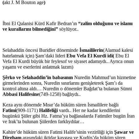
(
akt J. M Bouton age
)
İbni El Qalanisi Kürd Kafir Bedran’ın
“zalim olduğunu ve islamı
ve kurallarını bilmediğini”
söylüyor..
Selahaddin öncesi Buridler döneminde
İsmaililerin
(Alamud kalesi
hatırlatmak için) Şam’daki lideri
Ebu Vefa El Kurdi idi(
Ebu El
Vefa El Kurdi büyük bir feylesof ve siyaset adamıydı.. Ayrıca onun
yaşamı ve eserlerini anlatmak lazım)
Şêrko ve Selahaddin’in babasının
Nuredin Mahmud’un hizmetine
girmelerinden sonra, Nuredin sınırlarını genişleterek Şam’ı da
kontrol altına aldı… Nuredin o dönemler Bağdat’ta bulanan Sünni
Abbasi Halifesine
(749-1258) bağlıydı..
Keza aynı dönemde Mısır’da hüküm süren İsmaililere bağlı
Fatimi
(909-1171)
Halifeliği
vardı.. Her ne kadar kendilerini
bugünkü Şiiler gibi Hz. Fatma’ya bağlasalarda Fatimiler bugün İran
ve Irak’ta bulunan Şiilerden farklıydılar…
Kahire’de hüküm süren Fatimi Halife’sinin veziriliği için
Şawar ve
Dirgham
arasındaki iktidar kavgası ve Kudüs’da hüküm süren