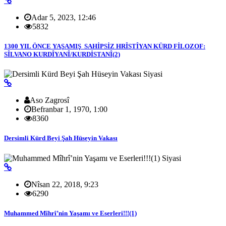
Adar 5, 2023, 12:46
5832
1300 YIL ÖNCE YAŞAMIŞ SAHİPSİZ HRÎSTÎYAN KÜRD FİLOZOF:
SÎLVANO KURDÎYANÎ/KURDİSTANÎ(2)
Siyasi
Aso Zagrosî
Befranbar 1, 1970, 1:00
8360
Dersimli Kürd Beyi Şah Hüseyin Vakası
Siyasi
Nîsan 22, 2018, 9:23
6290
Muhammed Mîhrî’nin Yaşamı ve Eserleri!!!(1)