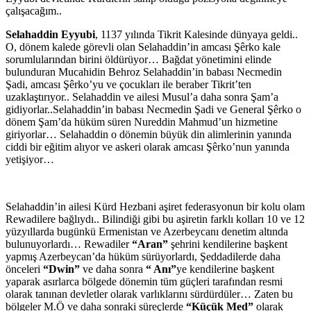
çalışacağım..
Selahaddin Eyyubi
, 1137 yılında Tikrit Kalesinde dünyaya geldi..
O, dönem kalede görevli olan Selahaddin’in amcası Şêrko kale
sorumlularından birini öldürüyor… Bağdat yönetimini elinde
bulunduran Mucahidin Behroz Selahaddin’in babası Necmedin
Şadi, amcası Şêrko’yu ve çocukları ile beraber Tikrit’ten
uzaklaştırıyor.. Selahaddin ve ailesi Musul’a daha sonra Şam’a
gidiyorlar..Selahaddin’in babası Necmedin Şadi ve General Şêrko o
dönem Şam’da hüküm süren Nureddin Mahmud’un hizmetine
giriyorlar… Selahaddin o dönemin büyük din alimlerinin yanında
ciddi bir eğitim alıyor ve askeri olarak amcası Şêrko’nun yanında
yetişiyor…
Selahaddin’in ailesi Kürd Hezbani aşiret federasyonun bir kolu olam
Rewadilere bağlıydı.. Bilindiği gibi bu aşiretin farklı kolları 10 ve 12
yüzyıllarda bugünkü Ermenistan ve Azerbeycanı denetim altında
bulunuyorlardı… Rewadiler
“Aran”
şehrini kendilerine başkent
yapmış Azerbeycan’da hüküm sürüyorlardı, Şeddadilerde daha
önceleri
“Dwin”
ve daha sonra
“ Anı”
ye kendilerine başkent
yaparak asırlarca bölgede dönemin tüm güçleri tarafından resmi
olarak tanınan devletler olarak varlıklarını sürdürdüler… Zaten bu
bölgeler M.Ö ve daha sonraki süreçlerde
“Küçük Med”
olarak