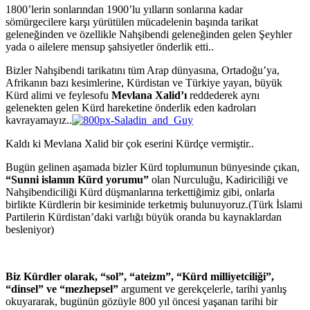
1800’lerin sonlarından 1900’lu yılların sonlarına kadar
sömürgecilere karşı yürütülen mücadelenin başında tarikat
geleneğinden ve özellikle Nahşibendi geleneğinden gelen Şeyhler
yada o ailelere mensup şahsiyetler önderlik etti..
Bizler Nahşibendi tarikatını tüm Arap dünyasına, Ortadoğu’ya,
Afrikanın bazı kesimlerine, Kürdistan ve Türkiye yayan, büyük
Kürd alimi ve feylesofu
Mevlana Xalid’ı
reddederek aynı
gelenekten gelen Kürd hareketine önderlik eden kadroları
kavrayamayız..
Kaldı ki Mevlana Xalid bir çok eserini Kürdçe vermiştir..
Bugün gelinen aşamada bizler Kürd toplumunun bünyesinde çıkan,
“Sunni islamın Kürd yorumu”
olan Nurculuğu, Kadiriciliği ve
Nahşibendiciliği Kürd düşmanlarına terkettiğimiz gibi, onlarla
birlikte Kürdlerin bir kesiminide terketmiş bulunuyoruz.(Türk İslami
Partilerin Kürdistan’daki varlığı büyük oranda bu kaynaklardan
besleniyor)
Biz Kürdler olarak, “sol”, “ateizm”, “Kürd milliyetciliği”,
“dinsel” ve “mezhepsel”
argument ve gerekçelerle, tarihi yanlış
okuyararak, bugünün gözüyle 800 yıl öncesi yaşanan tarihi bir