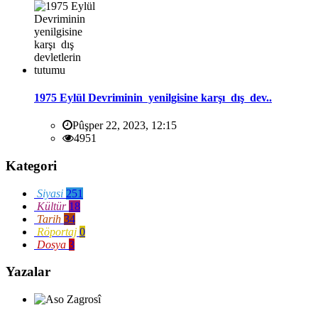
1975 Eylül Devriminin yenilgisine karşı dış dev..
Pûşper 22, 2023, 12:15
4951
Kategori
Siyasi
251
Kültür
18
Tarih
34
Röportaj
0
Dosya
3
Yazalar