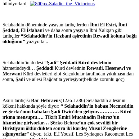
biliniyorlardı..
Selahaddin döneminde yaşıyan tarihçilerden
İbni El Esiri, İbni
Şeddad, El İsfahani
ve daha sonra yaşıyan İbni Xaliqan gibi
tarihçiler
“Selahaddin’in Hezbani aşiretinin Rewadi koluna bağlı
olduğunu”
yazıyorlar..
Selahaddin’in dedesi
“Şadi” Şeddadi Kürd devletinin
hizmetindeydi…
Şeddadi
Kürd devletinin
Rewadi, Hesenewi ve
Merwani
Kürd devletleri gibi Selçuklular tarafından yıkılmasından
sonra,
Şadi
ve ailesi Bağdat’ta yerleşiyor(belkide zorunlu göç)
Asuri tarihçisi
Bar Hebraeus
(1226-1286) Selahaddin ailesinin
kökeni hakkında şöyle diyor:
“ Selahaddin’in babası Necmeddin
ve Şerko’nun babaları Şadi Dwin’den geliyor…………. Kürd
ırkına mensuptu…. Tikrit Emiri Mucahadin Behroz’un
hizmetine giriyorlar… Şêrko Behroz’un çok sevdiği bir
Hıristiyanı öldürdükten sonra iki kardeş Musul Zengilerine
sığınıyorlar”
diyor.. (akt. E.İ Yousif, Les Syriaques Racontent Les