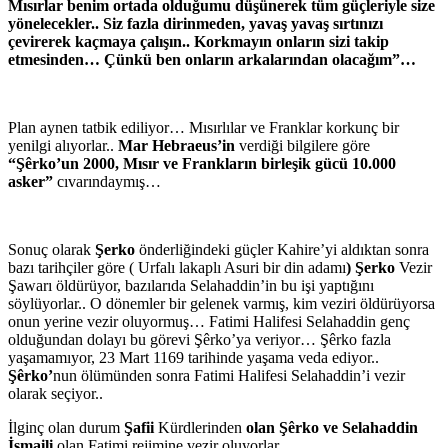
Mısırlar benim ortada olduğumu düşünerek tüm güçleriyle size
yönelecekler.. Siz fazla dirinmeden, yavaş yavaş sırtınızı
çevirerek kaçmaya çalışın.. Korkmayın onların sizi takip
etmesinden… Çünkü ben onların arkalarından olacağım”…
Plan aynen tatbik ediliyor… Mısırlılar ve Franklar korkunç bir
yenilgi alıyorlar..
Mar Hebraeus’in
verdiği bilgilere göre
“Şêrko’un 2000, Mısır ve Frankların birleşik gücü 10.000
asker”
cıvarındaymış…
Sonuç olarak
Şerko
önderliğindeki güçler Kahire’yi aldıktan sonra
bazı tarihçiler göre ( Urfalı lakaplı Asuri bir din adamı
) Şerko
Vezir
Şawarı öldürüyor, bazılarıda Selahaddin’in bu işi yaptığını
söylüyorlar.. O dönemler bir gelenek varmış, kim veziri öldürüyorsa
onun yerine vezir oluyormuş… Fatimi Halifesi Selahaddin genç
olduğundan dolayı bu görevi Şêrko’ya veriyor… Şêrko fazla
yaşamamıyor, 23 Mart 1169 tarihinde yaşama veda ediyor..
Şêrko’
nun ölümünden sonra Fatimi Halifesi Selahaddin’i vezir
olarak seçiyor..
İlginç olan durum
Şafii
Kürdlerinden
olan Şêrko ve Selahaddin
İsmaili
olan Fatimi rejimine vezir oluyorlar…