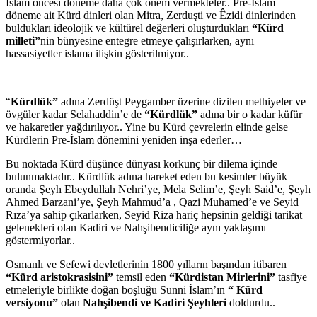
İslam öncesi döneme daha çok önem vermekteler.. Pre-İslam
döneme ait Kürd dinleri olan Mitra, Zerduşti ve Êzidi dinlerinden
buldukları ideolojik ve kültürel değerleri oluşturdukları
“Kürd
milleti”
nin bünyesine entegre etmeye çalışırlarken, aynı
hassasiyetler islama ilişkin gösterilmiyor..
“
Kürdlük”
adına Zerdüşt Peygamber üzerine dizilen methiyeler ve
övgüler kadar Selahaddin’e de
“Kürdlük”
adına bir o kadar küfür
ve hakaretler yağdırılıyor.. Yine bu Kürd çevrelerin elinde gelse
Kürdlerin Pre-İslam dönemini yeniden inşa ederler…
Bu noktada Kürd düşünce dünyası korkunç bir dilema içinde
bulunmaktadır.. Kürdlük adına hareket eden bu kesimler büyük
oranda Şeyh Ebeydullah Nehri’ye, Mela Selim’e, Şeyh Said’e, Şeyh
Ahmed Barzani’ye, Şeyh Mahmud’a , Qazi Muhamed’e ve Seyid
Rıza’ya sahip çıkarlarken, Seyid Riza hariç hepsinin geldiği tarikat
gelenekleri olan Kadiri ve Nahşibendiciliğe aynı yaklaşımı
göstermiyorlar..
Osmanlı ve Sefewi devletlerinin 1800 yılların başından itibaren
“Kürd aristokrasisini”
temsil eden
“Kürdistan Mirlerini”
tasfiye
etmeleriyle birlikte doğan boşluğu Sunni İslam’ın
“ Kürd
versiyonu”
olan
Nahşibendi ve Kadiri Şeyhleri
doldurdu..