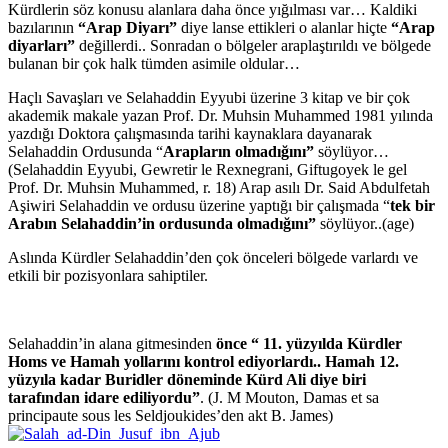
Kürdlerin söz konusu alanlara daha önce yığılması var… Kaldiki
bazılarının
“Arap Diyarı”
diye lanse ettikleri o alanlar hiçte
“Arap
diyarları”
değillerdi.. Sonradan o bölgeler araplaştırıldı ve bölgede
bulanan bir çok halk tümden asimile oldular…
Haçlı Savaşları ve Selahaddin Eyyubi üzerine 3 kitap ve bir çok
akademik makale yazan Prof. Dr. Muhsin Muhammed 1981 yılında
yazdığı Doktora çalışmasında tarihi kaynaklara dayanarak
Selahaddin Ordusunda “
Arapların olmadığını”
söylüyor…
(Selahaddin Eyyubi, Gewretir le Rexnegrani, Giftugoyek le gel
Prof. Dr. Muhsin Muhammed, r. 18) Arap asılı Dr. Said Abdulfetah
Aşiwiri Selahaddin ve ordusu üzerine yaptığı bir çalışmada “
tek bir
Arabın Selahaddin’in ordusunda olmadığını”
söylüyor..(age)
Aslında Kürdler Selahaddin’den çok önceleri bölgede varlardı ve
etkili bir pozisyonlara sahiptiler.
Selahaddin’in alana gitmesinden
önce “ 11. yüzyılda Kürdler
Homs ve Hamah yollarını kontrol ediyorlardı.. Hamah 12.
yüzyıla kadar Buridler döneminde Kürd Ali diye biri
tarafından idare ediliyordu”
. (J. M Mouton, Damas et sa
principaute sous les Seldjoukides’den akt B. James)