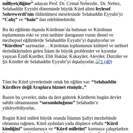
milliyetçiliğine”
adayan Prof. Dr. Cemal Nebezdir.. Dr. Nebez,
Selahaddin Eyyubi döneminde büyük Kürd alimi
feylesof
Sohrewerdi’nin
öldürülmesi meselesinde Selahaddin Eyyubi’yi
“Cahş”
ve
“hain”
ilan edebilmektedir.
Bu iki eğilimin dışında Kürdistan’da bulunan ve Kürdistan
toplumunun eski ve yeni tarihine damgasını vuran dinsel ve
mezhepsel eğilimlerde Selahaddin Eyyubi’yi dıştalıyorlar ve
“Kürdten”
saymazlar… Kürdistan toplumunun kültürel ve tarihsel
derinliklerinden gelen İslam ile büyük problemler ve kıyımlar
yaşıyan Êzidî Kurdler, Ehli Haklar, Kakayiler, Aleviler, Durziler ve
Şii Kürdler de Selahaddin Eyyubi’yi dıştalıyorlar..
Tüm bu Kürd çevrelerinde ortak bir eğilim var:
“Selahaddin
Kürdlere değil Araplara hizmet etmiştir..”
Bazen bu çevreler, daha da ileri giderek Kürdlerin bugün devlet
sahibi olmamasının
“sorumluluğunu”
Selahadin’e
yükleyebiliyorlar..
Bugün Kürd milleti büyük oranda İslamın Şafiyi mezhebinde
olmasına rağmen, Kürd aydınları yada düşünce erbabı
“Kürd
kimliğini”
tanımlamaya ve
“Kürd milletini”
kurmaya çalışırlarken