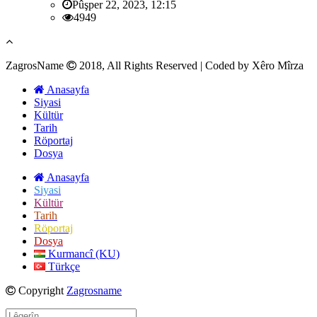
Pûşper 22, 2023, 12:15
4949
ZagrosName
2018, All Rights Reserved | Coded by Xêro Mîrza
Anasayfa
Siyasi
Kültür
Tarih
Röportaj
Dosya
Anasayfa
Siyasi
Kültür
Tarih
Röportaj
Dosya
Kurmancî (KU)
Türkçe
Copyright
Zagrosname