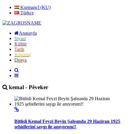
Kurmancî (KU)
Türkçe
Anasayfa
Siyasi
Kültür
Tarih
Röportaj
Dosya
kemal - Pêveker
Bitlisli Kemal Fevzi Beyin Şahsında 29 Haziran 1925
şehidlerini saygı ile anıyorum!!