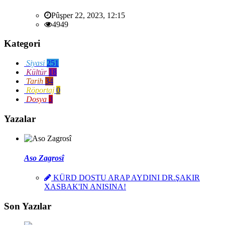
Pûşper 22, 2023, 12:15
4949
Kategori
Siyasi
251
Kültür
18
Tarih
34
Röportaj
0
Dosya
3
Yazalar
Aso Zagrosî
KÜRD DOSTU ARAP AYDINI DR.ŞAKIR
XASBAK'IN ANISINA!
Son Yazılar