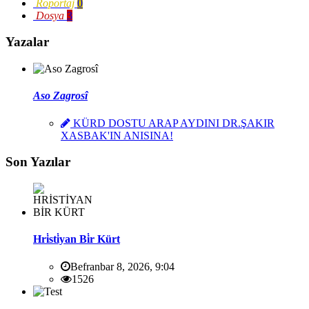
Röportaj
0
Dosya
3
Yazalar
Aso Zagrosî
KÜRD DOSTU ARAP AYDINI DR.ŞAKIR
XASBAK'IN ANISINA!
Son Yazılar
Hri̇sti̇yan Bi̇r Kürt
Befranbar 8, 2026, 9:04
1526