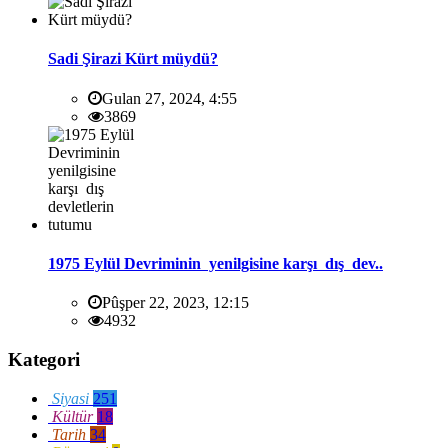
Sadi Şirazi Kürt müydü?
Gulan 27, 2024, 4:55
3869
1975 Eylül Devriminin yenilgisine karşı dış dev..
Pûşper 22, 2023, 12:15
4932
Kategori
Siyasi
251
Kültür
18
Tarih
34