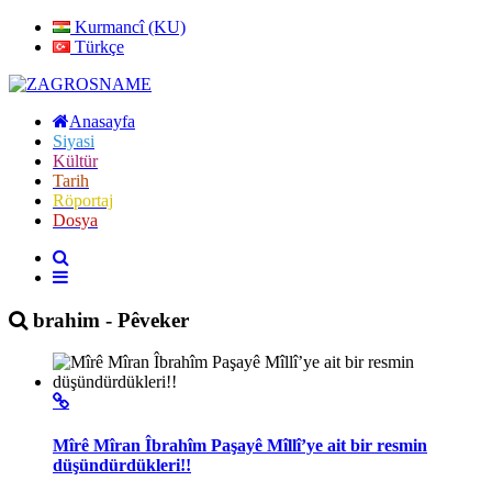
Kurmancî (KU)
Türkçe
Anasayfa
Siyasi
Kültür
Tarih
Röportaj
Dosya
brahim - Pêveker
Mîrê Mîran Îbrahîm Paşayê Mîllî’ye ait bir resmin
düşündürdükleri!!