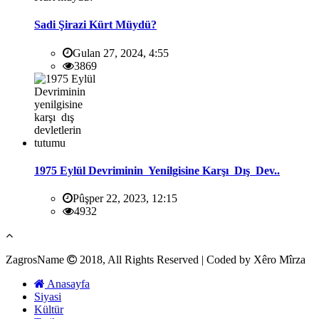
Sadi Şirazi Kürt Müydü?
Gulan 27, 2024, 4:55
3869
1975 Eylül Devriminin Yenilgisine Karşı Dış Dev..
Pûşper 22, 2023, 12:15
4932
ZagrosName
2018, All Rights Reserved | Coded by Xêro Mîrza
Anasayfa
Siyasi
Kültür