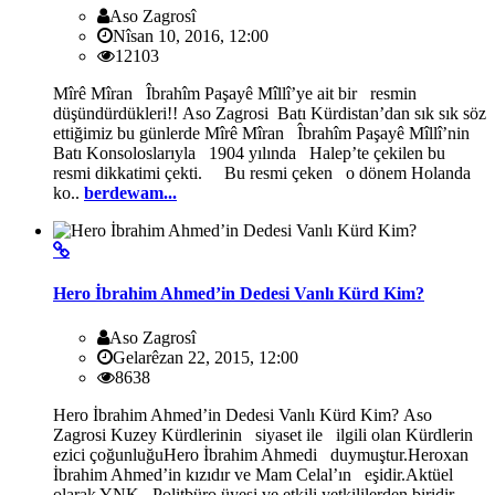
Aso Zagrosî
Nîsan 10, 2016, 12:00
12103
Mîrê Mîran Îbrahîm Paşayê Mîllî’ye ait bir resmin
düşündürdükleri!! Aso Zagrosi Batı Kürdistan’dan sık sık söz
ettiğimiz bu günlerde Mîrê Mîran Îbrahîm Paşayê Mîllî’nin
Batı Konsoloslarıyla 1904 yılında Halep’te çekilen bu
resmi dikkatimi çekti. Bu resmi çeken o dönem Holanda
ko..
berdewam...
Hero İbrahim Ahmed’in Dedesi Vanlı Kürd Kim?
Aso Zagrosî
Gelarêzan 22, 2015, 12:00
8638
Hero İbrahim Ahmed’in Dedesi Vanlı Kürd Kim? Aso
Zagrosi Kuzey Kürdlerinin siyaset ile ilgili olan Kürdlerin
ezici çoğunluğuHero İbrahim Ahmedi duymuştur.Heroxan
İbrahim Ahmed’in kızıdır ve Mam Celal’ın eşidir.Aktüel
olarak YNK Politbüro üyesi ve etkili yetkililerden biridir.