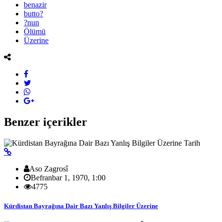
benazir
butto?
?nun
Ölümü
Üzerine
Benzer içerikler
Tarih
Aso Zagrosî
Befranbar 1, 1970, 1:00
4775
Kürdistan Bayrağına Dair Bazı Yanlış Bilgiler Üzerine