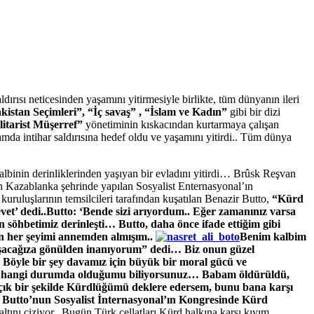
dırısı neticesinden yaşamını yitirmesiyle birlikte, tüm dünyanın ileri
kistan Seçimleri”, “İç savaş” , “İslam ve Kadın”
gibi bir dizi
litarist Müşerref”
yönetiminin kıskacından kurtarmaya çalışan
amda intihar saldırısına hedef oldu ve yaşamını yitirdi.. Tüm dünya
lbinin derinliklerinden yaşıyan bir evladını yitirdi… Brûsk Reşvan
n Kazablanka şehrinde yapılan Sosyalist Enternasyonal’ın
uruluşlarının temsilcileri tarafından kuşatılan Benazir Butto,
“Kürd
vet’ dedi..Butto: ‘Bende sizi arıyordum.. Eğer zamanınız varsa
 söhbetimiz derinleşti… Butto, daha önce ifade ettiğim gibi
n her şeyimi annemden almışım..
Benim kalbim
vuşacağıza gönülden inanıyorum” dedi… Biz onun güzel
Böyle bir şey davamız için büyük bir moral gücü ve
nim hangi durumda olduğumu biliyorsunuz… Babam öldürüldü,
açık bir şekilde Kürdlüğümü deklere edersem, bunu bana karşı
ir Butto’nun Sosyalist İnternasyonal’ın Kongresinde Kürd
altını çiziyor.. Bugün Türk cellatları Kürd halkına karşı kıyım