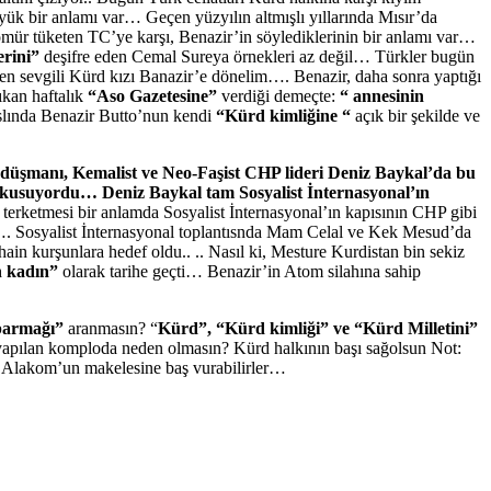
ük bir anlamı var… Geçen yüzyılın altmışlı yıllarında Mısır’da
 ömür tüketen TC’ye karşı, Benazir’in söylediklerinin bir anlamı var…
erini”
deşifre eden Cemal Sureya örnekleri az değil… Türkler bugün
niden sevgili Kürd kızı Banazir’e dönelim…. Benazir, daha sonra yaptığı
ıkan haftalık
“Aso Gazetesine”
verdiği demeçte:
“ annesinin
lında Benazir Butto’nun kendi
“Kürd kimliğine “
açık bir şekilde ve
üşmanı, Kemalist ve Neo-Faşist CHP lideri Deniz Baykal’da bu
kusuyordu… Deniz Baykal tam Sosyalist İnternasyonal’ın
erketmesi bir anlamda Sosyalist İnternasyonal’ın kapısının CHP gibi
i…. Sosyalist İnternasyonal toplantısnda Mam Celal ve Kek Mesud’da
in kurşunlara hedef oldu.. .. Nasıl ki, Mesture Kurdistan bin sekiz
 kadın”
olarak tarihe geçti… Benazir’in Atom silahına sahip
parmağı”
aranmasın? “
Kürd”, “Kürd kimliği” ve “Kürd Milletini”
 yapılan komploda neden olmasın? Kürd halkının başı sağolsun Not:
at Alakom’un makelesine baş vurabilirler…