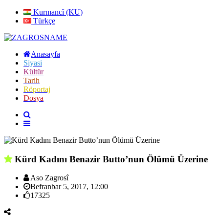
Kurmancî (KU)
Türkçe
Anasayfa
Siyasi
Kültür
Tarih
Röportaj
Dosya
Kürd Kadını Benazir Butto’nun Ölümü Üzerine
Aso Zagrosî
Befranbar 5, 2017, 12:00
17325