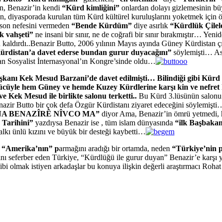
n, Benazir’in kendi
“Kürd kimliğini”
onlardan dolayı gizlemesinin büy
ren, diyasporada kurulan tüm Kürd kültürel kuruluşlarını yoketmek için
 son nefesini vermeden
“Bende Kürdüm”
diye asırlık
“Kürdlük Çilel
k vahşeti”
ne insani bir sınır, ne de coğrafi bir sınır bırakmıştır… Ye
 kaldırdı..Benazir Butto, 2006 yılının Mayıs ayında Güney Kürdistan ç
ürdistan’a davet ederse bundan gurur duyacağını”
söylemişti… As
lan Sosyalist İnternasyonal’ın Kongre’sinde oldu…
nı Kek Mesud Barzani’de davet edilmişti… Bilindiği gibi Kürd d
cüyle hem Güney ve hemde Kuzey Kürdlerine karşı kin ve nefret 
 Kek Mesud ile birlikte salonu terketti..
Bu Kürd 3.lüsünün salonu t
azir Butto bir çok defa Özgür Kürdistanı ziyaret edeceğini söylemişt
A BENAZÎRÊ NÎVCO MA”
diyor Ama, Benazir’in ömrü yetmedi, ha
Tarihini”
yazdıysa Benazir ise , tüm islam dünyasında
“ilk Başbakan
lkı ünlü kızını ve büyük bir desteği kaybetti…
a “Amerika’nın” p
armağını aradığı bir ortamda, neden
“Türkiye’nin 
nı seferber eden Türkiye, “Kürdlüğü ile gurur duyan” Benazir’e karşı
ibi olmak istiyen arkadaşlar bu konuya ilişkin değerli araştırmacı Roh