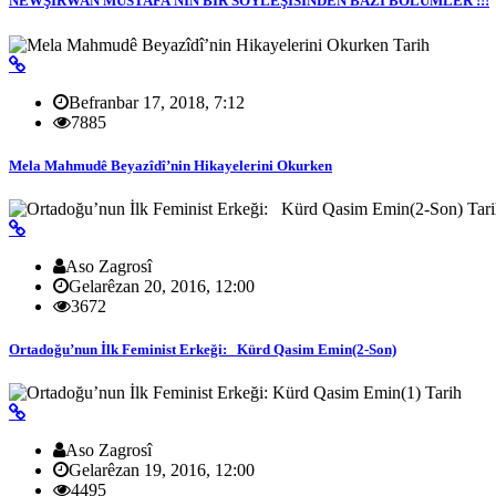
NEWŞİRWAN MUSTAFA’NIN BİR SÖYLEŞİSİNDEN BAZI BÖLÜMLER !!!
Tarih
Befranbar 17, 2018, 7:12
7885
Mela Mahmudê Beyazîdî’nin Hikayelerini Okurken
Tar
Aso Zagrosî
Gelarêzan 20, 2016, 12:00
3672
Ortadoğu’nun İlk Feminist Erkeği: Kürd Qasim Emin(2-Son)
Tarih
Aso Zagrosî
Gelarêzan 19, 2016, 12:00
4495