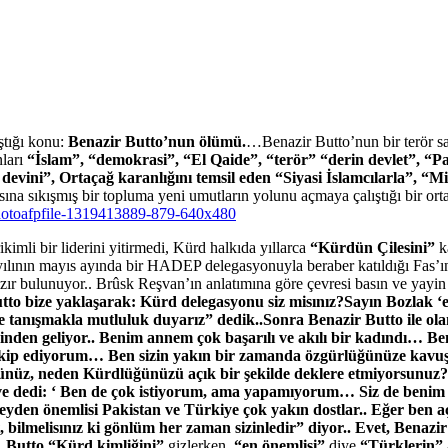
tığı konu:
Benazir Butto’nun ölümü.
…Benazir Butto’nun bir terör sal
nları
“İslam”, “demokrasi”, “El Qaide”, “terör” “derin devlet”, “Pa
devini”, Ortaçağ karanlığını temsil eden “Siyasi İslamcılarla”, “Mi
sına sıkışmış bir topluma yeni umutların yolunu açmaya çalıştığı bir ort
kimli bir liderini yitirmedi, Kürd halkıda yıllarca
“Kürdün Çilesini”
ka
ılının mayıs ayında bir HADEP delegasyonuyla beraber katıldığı Fas’ı
ır bulunuyor.. Brûsk Reşvan’ın anlatımına göre çevresi basın ve yayin k
tto bize yaklaşarak: Kürd delegasyonu siz misınız?Sayın Bozlak ‘e
e tanışmakla mutluluk duyarız” dedik..Sonra Benazir Butto ile olan
n geliyor.. Benim annem çok başarılı ve akılı bir kadındı… Be
zi takip ediyorum… Ben sizin yakın bir zamanda özgürlüğünüze ka
ünüz, neden Kürdlüğünüzü açık bir şekilde deklere etmiyorsunuz? 
i ve dedi: ‘ Ben de çok istiyorum, ama yapamıyorum… Siz de be
eyden önemlisi Pakistan ve Türkiye çok yakın dostlar.. Eğer ben 
bilmelisınız ki gönlüm her zaman sizinledir” diyor.. Evet, Benaz
. Butto “Kürd kimliğini”
gizlerken,
“en önemlisi”
diye
“Türklerin”