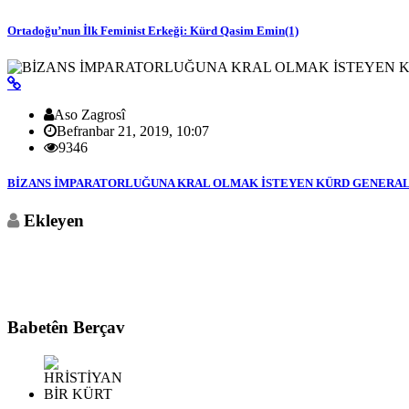
Ortadoğu’nun İlk Feminist Erkeği: Kürd Qasim Emin(1)
Aso Zagrosî
Befranbar 21, 2019, 10:07
9346
BİZANS İMPARATORLUĞUNA KRAL OLMAK İSTEYEN KÜRD GENERAL NA
Ekleyen
Babetên Berçav