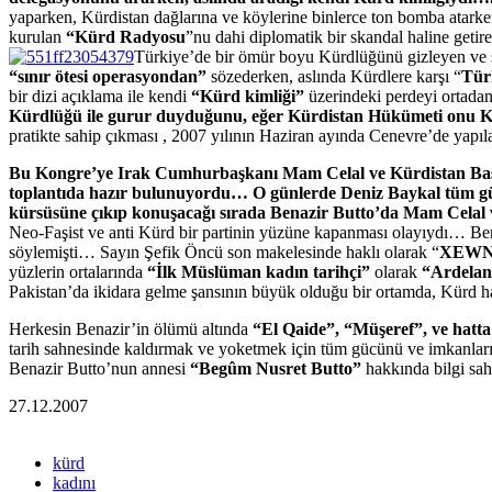
yaparken, Kürdistan dağlarına ve köylerine binlerce ton bomba atarke
kurulan
“Kürd Radyosu
”nu dahi diplomatik bir skandal haline geti
Türkiye’de bir ömür boyu Kürdlüğünü gizleyen ve
“sınır ötesi operasyondan”
sözederken, aslında Kürdlere karşı “
Tür
bir dizi açıklama ile kendi
“Kürd kimliği”
üzerindeki perdeyi ortadan
Kürdlüğü ile gurur duyduğunu, eğer Kürdistan Hükümeti onu K
pratikte sahip çıkması , 2007 yılının Haziran ayında Cenevre’de yapı
Bu Kongre’ye Irak Cumhurbaşkanı Mam Celal ve Kürdistan Başka
toplantıda hazır bulunuyordu… O günlerde Deniz Baykal tüm gü
kürsüsüne çıkıp konuşacağı sırada Benazir Butto’da Mam Celal ve
Neo-Faşist ve anti Kürd bir partinin yüzüne kapanması olayıydı… Ben
söylemişti… Sayın Şefik Öncü son makelesinde haklı olarak “
XEWN
yüzlerin ortalarında
“İlk Müslüman kadın tarihçi”
olarak
“Ardelan 
Pakistan’da ikidara gelme şansının büyük olduğu bir ortamda, Kürd ha
Herkesin Benazir’in ölümü altında
“El Qaide”, “Müşeref”, ve hatt
tarih sahnesinde kaldırmak ve yoketmek için tüm gücünü ve imkanları
Benazir Butto’nun annesi
“Begûm Nusret Butto”
hakkında bilgi sah
27.12.2007
kürd
kadını