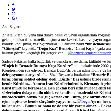
Aso Zagrosi
27 Aralık’tan bu yana tüm dünya basın ve yayın organlarının yoğunlaş
gelen politikacıları, stratejik araştırma merkezleri, basın ve yayın orga
konuda konuşuyor, yazıp-çiziyorlar… Pakistan halkı
“bir demokrasi 
“Güneşini”
kaybetti.. “
Doğu Kızı” Benazir
, “
Cami-Kışla”
çarkı ara
basının gözden kaçırdığı bir gerçek var….
Sadece Pakistan halkı özgürlük ve demokrasi sevdalısı, kültürlü ve biri
“Rojek bi Benazir Buttoya Keça Kurd re”
adlı makalesinde 2002 y
Kongresinden söz ediyor.. Benazir Butto’da partisi adına Konre’de haz
delegesyonunu arıyordu”
….Sözü Reşvan’a bırakalım:
“Benazir Bu
biraz oturup söhbet edelim’ dedi…Bizde ‘ Baş üstüne bizde sizinl
bende Kürdüm… Annem İran Kürdlerindendir, Kirmanşah şehrinde
Kürd milleti ile beraberdir. Ben çoktan beri sizin mücadeleni
sözlerinden dolayı mutlu olduk ve kendisine ‘mademki siz Kürds
mücadelemize büyük bir güç katacaktır.. Butto, çok hüzünlend
eşim hapiste ve bende sürgünde yaşıyorum…
Ayrıca her ş
kullanırlar… Bunun ne bana ne de size bir yararı olmaz… Fakat, 
delegasyonunu ararken, aslında aradığı kendi Kürd kimliğiydi…