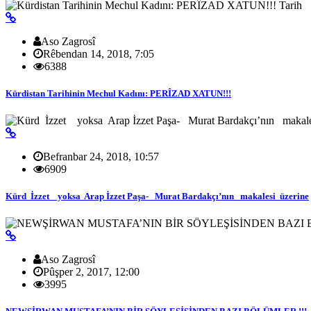
Tarih
Aso Zagrosî
Rêbendan 14, 2018, 7:05
6388
Kürdistan Tarihinin Mechul Kadını: PERÎZAD XATUN!!!
Befranbar 24, 2018, 10:57
6909
Kürd İzzet yoksa Arap İzzet Paşa- Murat Bardakçı’nın makalesi üzerine
Aso Zagrosî
Pûşper 2, 2017, 12:00
3995