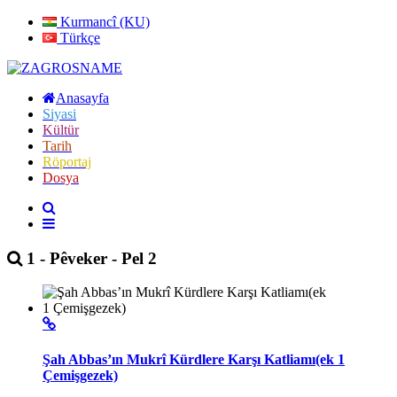
Kurmancî (KU)
Türkçe
Anasayfa
Siyasi
Kültür
Tarih
Röportaj
Dosya
1 - Pêveker - Pel 2
Şah Abbas’ın Mukrî Kürdlere Karşı Katliamı(ek 1
Çemişgezek)