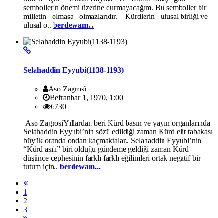
sembollerin önemi üzerine durmayacağım. Bu semboller bir
milletin olmasa olmazlarıdır. Kürdlerin ulusal birliği ve
ulusal o..
berdewam...
Selahaddin Eyyubi(1138-1193)
Aso Zagrosî
Befranbar 1, 1970, 1:00
6730
Aso ZagrosiYıllardan beri Kürd basın ve yayın organlarında
Selahaddin Eyyubi’nin sözü edildiği zaman Kürd elit tabakası
büyük oranda ondan kaçmaktalar.. Selahaddin Eyyubi’nin
“Kürd asılı” biri olduğu gündeme geldiği zaman Kürd
düşünce cephesinin farklı farklı eğilimleri ortak negatif bir
tutum için..
berdewam...
1
2
3