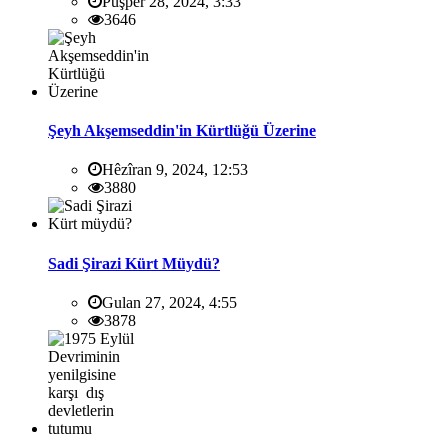
Pûşper 28, 2024, 3:33
3646
Şeyh Akşemseddin'in Kürtlüğü Üzerine
Hêzîran 9, 2024, 12:53
3880
Sadi Şirazi Kürt Müydü?
Gulan 27, 2024, 4:55
3878