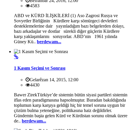
Befranbar 24, 2016, 12:00
4583
ABD ve KÜRD İLİŞKİLERİ (1) Aso Zagrosi Rusya ve
Sovyetler Birliğinin Kürdlere karşı sömürgeci devletleri
desteklemelerine dair yayınladığım bazı belgelerden dolayı,
bazı arkadaşlar ve dostlar sürekli diğer güçlerin Kürdlere
karşı yaklaşımlarını soruyorlar. ABD’nin 1961 yılında
Güney Kü..
berdewam...
1 Kasım Seçimi ve Sonrası
Gelarêzan 14, 2015, 12:00
4430
Bawer ZirekTürkiye’de sistemin bütün siyasi partileri sistemin
iflas eden paradigmasına hapsolmuştur. Buradan bakıldığında
toplumun karşı karşıya geldiği hiç bir temel soruna uygun bir
çözüm bulma yeteneğine, politikasına haiz değildirler.
Gündemin başta gelen Kürd ve Kürdistan sorunu olmak üzere
de..
berdewam...