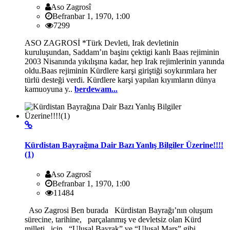
Aso Zagrosî
Befranbar 1, 1970, 1:00
7299
ASO ZAGROSİ *Türk Devleti, Irak devletinin
kuruluşundan, Saddam’ın başinı çektigi kanlı Baas rejiminin
2003 Nisanında yıkılışına kadar, hep Irak rejimlerinin yanında
oldu.Baas rejiminin Kürdlere karşi giriştiği soykırımlara her
türlü desteği verdi. Kürdlere karşi yapılan kıyımların dünya
kamuoyuna y..
berdewam...
Kürdistan Bayrağına Dair Bazı Yanlış Bilgiler Üzerine!!!!
(1)
Aso Zagrosî
Befranbar 1, 1970, 1:00
11484
Aso Zagrosi Ben burada Kürdistan Bayrağı’nın oluşum
sürecine, tarihine, parçalanmış ve devletsiz olan Kürd
milleti için “Ulusal Bayrak” ve “Ulusal Marş” gibi