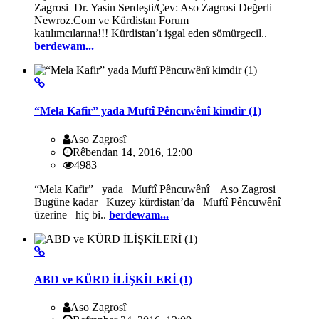
Zagrosi Dr. Yasin Serdeşti/Çev: Aso Zagrosi Değerli
Newroz.Com ve Kürdistan Forum
katılımcılarına!!! Kürdistan’ı işgal eden sömürgecil..
berdewam...
“Mela Kafir” yada Muftî Pêncuwênî kimdir (1)
Aso Zagrosî
Rêbendan 14, 2016, 12:00
4983
“Mela Kafir” yada Muftî Pêncuwênî Aso Zagrosi
Bugüne kadar Kuzey kürdistan’da Muftî Pêncuwênî
üzerine hiç bi..
berdewam...
ABD ve KÜRD İLİŞKİLERİ (1)
Aso Zagrosî