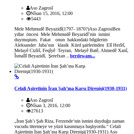
Aso Zagrosî
Nîsan 15, 2016, 12:00
5443
Mele Mehmudê Beyazidî(1797- 1870?)Aso ZagrosiBen
yıllar öncesi Mele Mehmudê Beyazidî’nin ismini
duymuştum. Fakat onun hakkındaki bilgilerim
Aleksander Jaba’nın klasik Kürd şairlerinden Elî Herîrî,
Melayê Cizîrî, Feqîyê Teyran, Melayê Batê, Ahmedê Xanî,
Îsmaîlî Beyazidî, Şerefxan ..
berdewam...
Celali Aşiretinin İran Şah’ına Karşı Direnişi(1930-1931)
Aso Zagrosî
Nîsan 3, 2016, 12:00
27613
„İran Şah’ı Şah Riza, Ferzende‘nin ismini duyduğu zaman
vucudu titremeye ve yüzü kasınmaya başlıyordu.“ Celali
Aşiretinin İran Şah’ına Karşı Direnişi(1930-1931) Aso