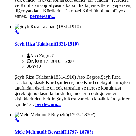
ve Kürdistan coğrafyasına karşı fiziki jenositlere yaparken,
diğer yandan Kürdlerin “tarihsel Kürdlük bilincini” yok
etmek..
berdewam...
Şeyh Riza Talabani(1831-1910)
Aso Zagrosî
Nîsan 17, 2016, 12:00
5312
Şeyh Riza Talabani(1831-1910) Aso ZagrosiŞeyh Rıza
Talabani, klasik Kürd şairleri içinde Kürd edebiyat tarihçileri
tarafından üzerine en çok tartışılan ve nereye konulması
gerektiği noktasında farklı düşüncelerin olduğu ender
kişiliklerinden biridir. Şeyh Rıza var olan klasik Kürd şairleri
içinde “a..
berdewam...
Mele Mehmudê Beyazidî(1797- 1870?)