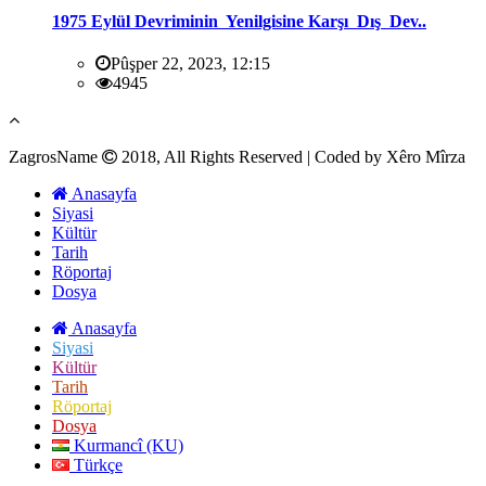
1975 Eylül Devriminin Yenilgisine Karşı Dış Dev..
Pûşper 22, 2023, 12:15
4945
ZagrosName
2018, All Rights Reserved | Coded by Xêro Mîrza
Anasayfa
Siyasi
Kültür
Tarih
Röportaj
Dosya
Anasayfa
Siyasi
Kültür
Tarih
Röportaj
Dosya
Kurmancî (KU)
Türkçe