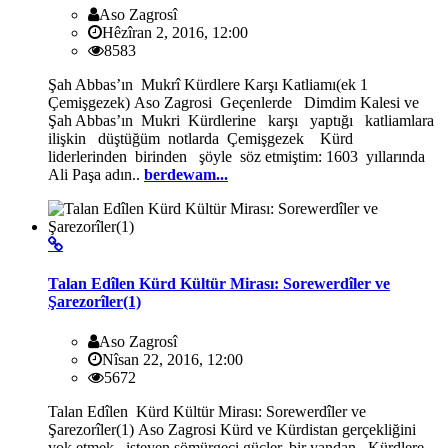
Aso Zagrosî
Hêzîran 2, 2016, 12:00
8583
Şah Abbas’ın Mukrî Kürdlere Karşı Katliamı(ek 1
Çemişgezek) Aso Zagrosi Geçenlerde Dimdim Kalesi ve
Şah Abbas’ın Mukri Kürdlerine karşı yaptığı katliamlara
ilişkin düştüğüm notlarda Çemişgezek Kürd
liderlerinden birinden şöyle söz etmiştim: 1603 yıllarında
Ali Paşa adın..
berdewam...
Talan Edîlen Kürd Kültür Mirası: Sorewerdîler ve
Şarezorîler(1)
Aso Zagrosî
Nîsan 22, 2016, 12:00
5672
Talan Edîlen Kürd Kültür Mirası: Sorewerdîler ve
Şarezorîler(1) Aso Zagrosi Kürd ve Kürdistan gerçekliğini
yok etmek isteyen sömürgeci güçler, bir yandan Kürdlere