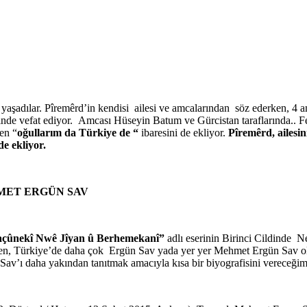
 yaşadılar. Pîremêrd’in kendisi ailesi ve amcalarından söz ederken, 4 
 vefat ediyor. Amcası Hüseyin Batum ve Gürcistan taraflarında.. Fet
en “
oğullarım da Türkiye de “
ibaresini de ekliyor.
Pîremêrd, ailesi
e ekliyor.
HMET ERGÜN SAV
açûnekî Nwê Jîyan û Berhemekanî”
adlı eserinin Birinci Cildinde N
çen, Türkiye’de daha çok Ergün Sav yada yer yer Mehmet Ergün Sav ol
 Sav’ı daha yakından tanıtmak amacıyla kısa bir biyografisini vereceği