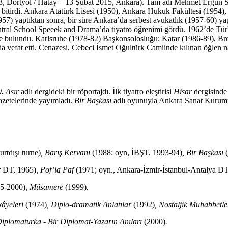
33, Dörtyol / Hatay – 13 Şubat 2015, Ankara). Tam adı Mehmet Ergun S
 bitirdi. Ankara Atatürk Lisesi (1950), Ankara Hukuk Fakültesi (1954),
) yaptıktan sonra, bir süre Ankara’da serbest avukatlık (1957-60) yapt
Central School Speeek and Drama’da tiyatro öğrenimi gördü. 1962’de Tür
lerde bulundu. Karlsruhe (1978-82) Başkonsolosluğu; Katar (1986-89), B
 vefat etti. Cenazesi, Cebeci İsmet Oğultürk Camiinde kılınan öğlen na
. Asır
adlı dergideki bir röportajdı. İlk tiyatro eleştirisi
Hisar
dergisinde
azetelerinde yayımladı.
Bir Başkası
adlı oyunuyla Ankara Sanat Kurum
rtdışı turne)
, Barış Kervanı
(1988; oyn, İBŞT, 1993-94)
, Bir Başkası
r DT, 1965)
, Pof’la Paf
(1971; oyn., Ankara-İzmir-İstanbul-Antalya DT
995-2000)
, Müsamere
(1999)
.
kâyeleri
(1974)
, Diplo-dramatik Anlatılar
(1992)
, Nostaljik Muhabbetl
Diplomaturka - Bir Diplomat-Yazarın Anıları
(2000)
.