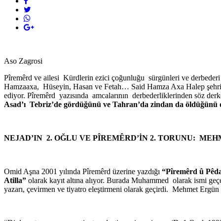
Aso Zagrosi
Pîremêrd ve ailesi Kürdlerin ezici çoğunluğu sürgünleri ve derbederi
Hamzaaxa, Hüseyin, Hasan ve Fetah… Said Hamza Axa Halep şehrinde
ediyor. Pîremêrd yazısında amcalarının derbederliklerinden söz derk
Asad’ı Tebriz’de gördüğünü ve Tahran’da zindan da öldüğünü d
NEJAD’IN 2. OĞLU VE PÎREMÊRD’İN 2. TORUNU: ME
Omid Aşna 2001 yılında Pîremêrd üzerine yazdığı
“Pîremêrd û Pêd
Atilla”
olarak kayıt altına alıyor. Burada Muhammed olarak ismi ge
yazarı, çevirmen ve tiyatro eleştirmeni olarak geçirdi. Mehmet Ergün