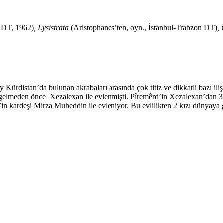
l DT, 1962)
, Lysistrata
(Aristophanes’ten, oyn., İstanbul-Trabzon DT)
,
y Kürdistan’da bulunan akrabaları arasında çok titiz ve dikkatli bazı
’a gelmeden önce Xezalexan ile evlenmişti. Pîremêrd’in Xezalexan’dan 3
in kardeşi Mirza Muheddin ile evleniyor. Bu evlilikten 2 kızı dünyaya 