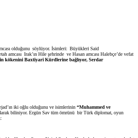
amcası olduğunu söylüyor. İsimleri: Büyükleri Said
ah amcası Irak’ın Hile şehrinde ve Hasan amcası Halebçe’de vefat
nin kökenini Baxtiyari Kürdlerine bağlıyor, Serdar
ejad’ın iki oğlu olduğunu ve isimlerinin
“Muhammed ve
arak biliniyor. Ergün Sav tüm ömrünü bir Türk diplomat, oyun
m: