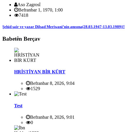
Aso Zagrosî
Befranbar 1, 1970, 1:00
7418
Şehid şair ve yazar Dilşad Meriwani’nin anısına(28.03.1947-13.03.1989)!!
Babetên Berçav
HRİSTİYAN BİR KÜRT
Befranbar 8, 2026, 9:04
1529
Test
Befranbar 8, 2026, 9:01
0