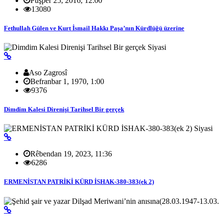
Pûşper 25, 2016, 12:00
13080
Fethullah Gülen ve Kurt İsmail Hakkı Paşa’nın Kürdlüğü üzerine
Siyasi
Aso Zagrosî
Befranbar 1, 1970, 1:00
9376
Dimdim Kalesi Direnişi Tarihsel Bir gerçek
Siyasi
Rêbendan 19, 2023, 11:36
6286
ERMENİSTAN PATRİKİ KÜRD İSHAK-380-383(ek 2)