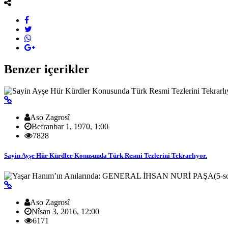
Benzer içerikler
Aso Zagrosî
Befranbar 1, 1970, 1:00
7828
Sayin Ayşe Hür Kürdler Konusunda Türk Resmi Tezlerini Tekrarlıyor.
Aso Zagrosî
Nîsan 3, 2016, 12:00
6171