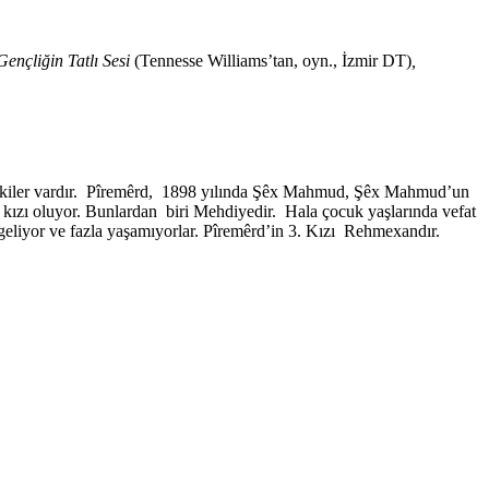
 Gençliğin Tatlı Sesi
(Tennesse Williams’tan, oyn., İzmir DT)
,
 ilişkiler vardır. Pîremêrd, 1898 yılında Şêx Mahmud, Şêx Mahmud’un
 kızı oluyor. Bunlardan biri Mehdiyedir. Hala çocuk yaşlarında vefat
geliyor ve fazla yaşamıyorlar. Pîremêrd’in 3. Kızı Rehmexandır.