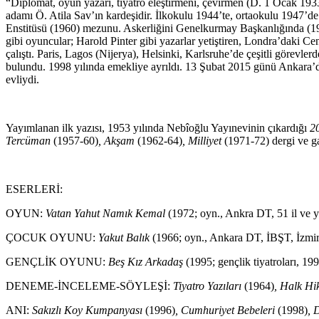
“Diplomat, oyun yazarı, tiyatro eleştirmeni, çevirmen (D. 1 Ocak 19
adamı Ö. Atila Sav’ın kardeşidir. İlkokulu 1944’te, ortaokulu 1947’de
Enstitüsü (1960) mezunu. Askerliğini Genelkurmay Başkanlığında (1957
gibi oyuncular; Harold Pinter gibi yazarlar yetiştiren, Londra’daki 
çalıştı. Paris, Lagos (Nijerya), Helsinki, Karlsruhe’de çeşitli görev
bulundu. 1998 yılında emekliye ayrıldı. 13 Şubat 2015 günü Ankara’da
evliydi.
Yayımlanan ilk yazısı, 1953 yılında Nebîoğlu Yayınevinin çıkardığı
20
Tercüman
(1957-60)
, Akşam
(1962-64)
, Milliyet
(1971-72) dergi ve g
ESERLERİ:
OYUN:
Vatan Yahut Namık Kemal
(1972; oyn., Ankra DT, 51 il ve yu
ÇOCUK OYUNU:
Yakut Balık
(1966; oyn., Ankara DT, İBŞT, İzmi
GENÇLİK OYUNU:
Beş Kız Arkadaş
(1995; gençlik tiyatroları, 1
DENEME-İNCELEME-SÖYLEŞİ:
Tiyatro Yazıları
(1964)
, Halk Hi
ANI:
Sakızlı Koy Kumpanyası
(1996)
, Cumhuriyet Bebeleri
(1998)
, 