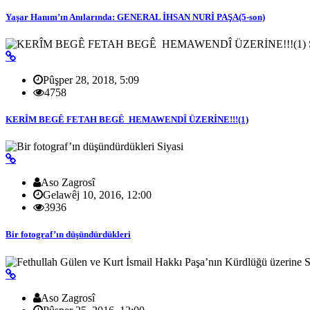
Yaşar Hanım’ın Anılarında: GENERAL İHSAN NURİ PAŞA(5-son)
Pûşper 28, 2018, 5:09
4758
KERÎM BEGÊ FETAH BEGÊ HEMAWENDÎ ÜZERİNE!!!(1)
Siyasi
Aso Zagrosî
Gelawêj 10, 2016, 12:00
3936
Bir fotograf’ın düşündürdükleri
S
Aso Zagrosî