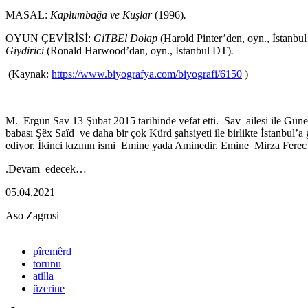
MASAL:
Kaplumbağa ve Kuşlar
(1996)
.
OYUN ÇEVİRİSİ:
GiTBEl Dolap
(Harold Pinter’den, oyn., İstanbu
Giydirici
(Ronald Harwood’dan, oyn., İstanbul DT)
.
(Kaynak:
https://www.biyografya.com/biyografi/6150
)
M. Ergün Sav 13 Şubat 2015 tarihinde vefat etti. Sav ailesi ile Güne
babası Şêx Saîd ve daha bir çok Kürd şahsiyeti ile birlikte İstanbul
ediyor. İkinci kızının ismi Emine yada Aminedir. Emine Mirza Ferec’
.Devam edecek…
05.04.2021
Aso Zagrosi
pîremêrd
torunu
atilla
üzerine