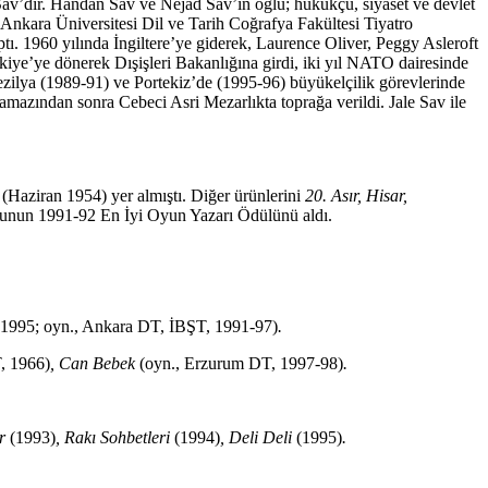
av’dır. Handan Sav ve Nejad Sav’ın oğlu; hukukçu, siyaset ve devlet
 Ankara Üniversitesi Dil ve Tarih Coğrafya Fakültesi Tiyatro
ı. 1960 yılında İngiltere’ye giderek, Laurence Oliver, Peggy Asleroft
kiye’ye dönerek Dışişleri Bakanlığına girdi, iki yıl NATO dairesinde
rezilya (1989-91) ve Portekiz’de (1995-96) büyükelçilik görevlerinde
mazından sonra Cebeci Asri Mezarlıkta toprağa verildi. Jale Sav ile
 (Haziran 1954) yer almıştı. Diğer ürünlerini
20. Asır, Hisar,
unun 1991-92 En İyi Oyun Yazarı Ödülünü aldı.
(1995; oyn., Ankara DT, İBŞT, 1991-97)
.
, 1966)
, Can Bebek
(oyn., Erzurum DT, 1997-98)
.
er
(1993)
, Rakı Sohbetleri
(1994)
, Deli Deli
(1995)
.