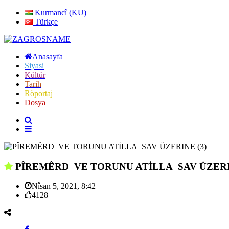
Kurmancî (KU)
Türkçe
Anasayfa
Siyasi
Kültür
Tarih
Röportaj
Dosya
PÎREMÊRD VE TORUNU ATİLLA SAV ÜZERIN
Nîsan 5, 2021, 8:42
4128