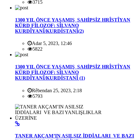
3715
1300 YIL ÖNCE YAŞAMIŞ SAHİPSİZ HRÎSTÎYAN
KÜRD FİLOZOF: SÎLVANO
KURDÎYANÎ/KURDİSTANÎ(2)
Adar 5, 2023, 12:46
5822
1300 YIL ÖNCE YAŞAMIŞ SAHİPSİZ HRÎSTÎYAN
KÜRD FİLOZOF: SÎLVANO
KURDÎYANÎ/KURDİSTANÎ (1)
Rêbendan 25, 2023, 2:18
5793
TANER AKÇAM’IN ASILSIZ İDDİALARI VE BAZI