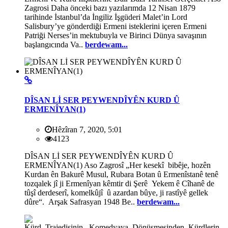
Zagrosi Daha önceki bazı yazılarımda 12 Nisan 1879
tarihinde İstanbul’da İngiliz İşgüderi Malet’in Lord
Salisbury’ye gönderdiği Ermeni isteklerini içeren Ermeni
Patriği Nerses’in mektubuyla ve Birinci Dünya savaşının
başlangıcında Va..
berdewam...
DÎSAN Lİ SER PEYWENDÎYÊN KURD Û
ERMENÎYAN(1)
Hêzîran 7, 2020, 5:01
4123
DÎSAN Lİ SER PEYWENDÎYÊN KURD Û
ERMENÎYAN(1) Aso Zagrosî „Her kesekî bibêje, hozên
Kurdan ên Bakurê Musul, Rubara Botan û Ermenîstanê tenê
tozqalek jî ji Ermenîyan kêmtir di Şerê Yekem ê Cîhanê de
tûşî derdeserî, komelkûjî û azardan bûye, ji rastîyê gellek
dûre“. Arşak Safrasyan 1948 Be..
berdewam...