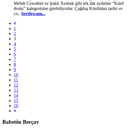
Mehdi Cewahiri ve Şakir Xesbak gibi tek tük aydınlar “Kürd
dostu” kategorisine girebiliyorlar. Çağdaş Kürdistan tarihi ve
co..
berdewam...
1
2
3
4
5
6
7
8
9
10
11
12
13
14
15
16
Babetên Berçav