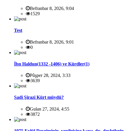
Befranbar 8, 2026, 9:04
1529
Test
Befranbar 8, 2026, 9:01
0
İbn Haldun(1332 -1406) ve Kürdler(1)
Pûşper 28, 2024, 3:33
3639
Sadi Şirazi Kürt müydü?
Gulan 27, 2024, 4:55
3872
1975 Eylül Devriminin yenilgisine karşı dış devletlerin