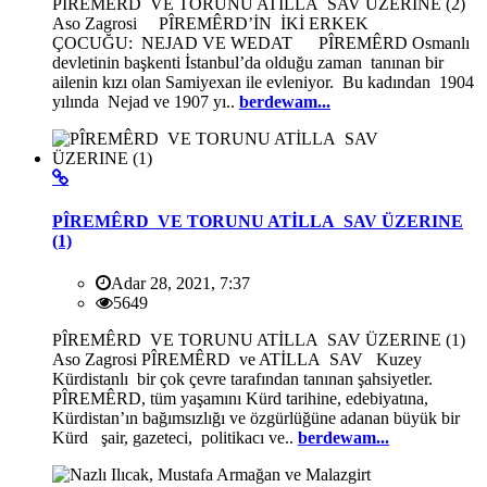
PÎREMÊRD VE TORUNU ATİLLA SAV ÜZERINE (2)
Aso Zagrosi PÎREMÊRD’İN İKİ ERKEK
ÇOCUĞU: NEJAD VE WEDAT PÎREMÊRD Osmanlı
devletinin başkenti İstanbul’da olduğu zaman tanınan bir
ailenin kızı olan Samiyexan ile evleniyor. Bu kadından 1904
yılında Nejad ve 1907 yı..
berdewam...
PÎREMÊRD VE TORUNU ATİLLA SAV ÜZERINE
(1)
Adar 28, 2021, 7:37
5649
PÎREMÊRD VE TORUNU ATİLLA SAV ÜZERINE (1)
Aso Zagrosi PÎREMÊRD ve ATİLLA SAV Kuzey
Kürdistanlı bir çok çevre tarafından tanınan şahsiyetler.
PÎREMÊRD, tüm yaşamını Kürd tarihine, edebiyatına,
Kürdistan’ın bağımsızlığı ve özgürlüğüne adanan büyük bir
Kürd şair, gazeteci, politikacı ve..
berdewam...