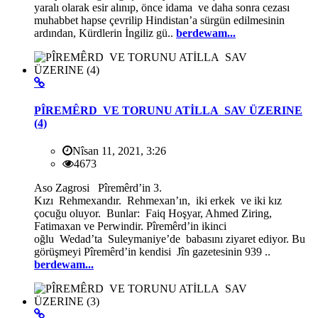
yaralı olarak esir alınıp, önce idama ve daha sonra cezası
muhabbet hapse çevrilip Hindistan’a sürgün edilmesinin
ardından, Kürdlerin İngiliz gü..
berdewam...
PÎREMÊRD VE TORUNU ATİLLA SAV ÜZERINE
(4)
Nîsan 11, 2021, 3:26
4673
Aso Zagrosi Pîremêrd’in 3.
Kızı Rehmexandır. Rehmexan’ın, iki erkek ve iki kız
çocuğu oluyor. Bunlar: Faiq Hoşyar, Ahmed Ziring,
Fatimaxan ve Perwindir. Pîremêrd’in ikinci
oğlu Wedad’ta Suleymaniye’de babasını ziyaret ediyor. Bu
görüşmeyi Pîremêrd’in kendisi Jîn gazetesinin 939 ..
berdewam...