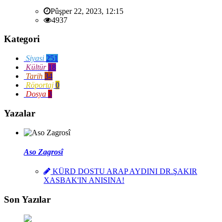
Pûşper 22, 2023, 12:15
4937
Kategori
Siyasi
251
Kültür
18
Tarih
34
Röportaj
0
Dosya
3
Yazalar
Aso Zagrosî
KÜRD DOSTU ARAP AYDINI DR.ŞAKIR
XASBAK'IN ANISINA!
Son Yazılar