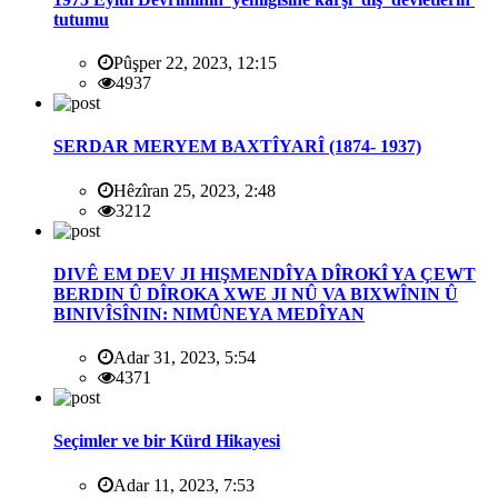
tutumu
Pûşper 22, 2023, 12:15
4937
SERDAR MERYEM BAXTÎYARÎ (1874- 1937)
Hêzîran 25, 2023, 2:48
3212
DIVÊ EM DEV JI HIŞMENDÎYA DÎROKÎ YA ÇEWT
BERDIN Û DÎROKA XWE JI NÛ VA BIXWÎNIN Û
BINIVÎSÎNIN: NIMÛNEYA MEDÎYAN
Adar 31, 2023, 5:54
4371
Seçimler ve bir Kürd Hikayesi
Adar 11, 2023, 7:53