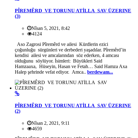
PÎREMÊRD VE TORUNU ATİLLA SAV ÜZERINE
(3)
Nîsan 5, 2021, 8:42
4124
Aso Zagrosi Pîremêrd ve ailesi Kürdlerin ezici
çoğunluğu sürgünleri ve derbederi yaşadılar. Pîremêrd’in
kendisi ailesi ve amcalarından söz ederken, 4 amcası
olduğunu söylüyor. İsimleri: Büyükleri Said
Hamzaaxa, Hüseyin, Hasan ve Fetah… Said Hamza Axa
Halep şehrinde vefat ediyor. Amca..
berdewam...
PÎREMÊRD VE TORUNU ATİLLA SAV ÜZERINE
(2)
Nîsan 2, 2021, 9:11
4659