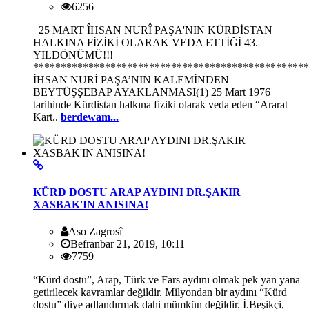
6256
25 MART ÎHSAN NURÎ PAŞA'NIN KÜRDİSTAN
HALKINA FİZİKİ OLARAK VEDA ETTİĞİ 43.
YILDÖNÜMÜ!!!
**************************************************
İHSAN NURİ PAŞA’NIN KALEMİNDEN
BEYTÜŞŞEBAP AYAKLANMASI(1) 25 Mart 1976
tarihinde Kürdistan halkına fiziki olarak veda eden “Ararat
Kart..
berdewam...
KÜRD DOSTU ARAP AYDINI DR.ŞAKIR
XASBAK'IN ANISINA!
Aso Zagrosî
Befranbar 21, 2019, 10:11
7759
“Kürd dostu”, Arap, Türk ve Fars aydını olmak pek yan yana
getirilecek kavramlar değildir. Milyondan bir aydını “Kürd
dostu” diye adlandırmak dahi mümkün değildir. İ.Beşikçi,