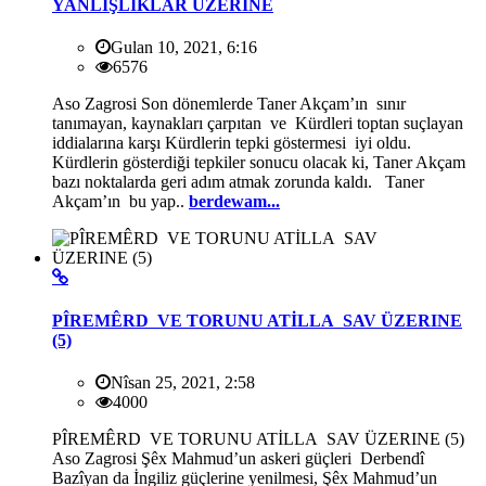
YANLIŞLIKLAR ÜZERİNE
Gulan 10, 2021, 6:16
6576
Aso Zagrosi Son dönemlerde Taner Akçam’ın sınır
tanımayan, kaynakları çarpıtan ve Kürdleri toptan suçlayan
iddialarına karşı Kürdlerin tepki göstermesi iyi oldu.
Kürdlerin gösterdiği tepkiler sonucu olacak ki, Taner Akçam
bazı noktalarda geri adım atmak zorunda kaldı. Taner
Akçam’ın bu yap..
berdewam...
PÎREMÊRD VE TORUNU ATİLLA SAV ÜZERINE
(5)
Nîsan 25, 2021, 2:58
4000
PÎREMÊRD VE TORUNU ATİLLA SAV ÜZERINE (5)
Aso Zagrosi Şêx Mahmud’un askeri güçleri Derbendî
Bazîyan da İngiliz güçlerine yenilmesi, Şêx Mahmud’un