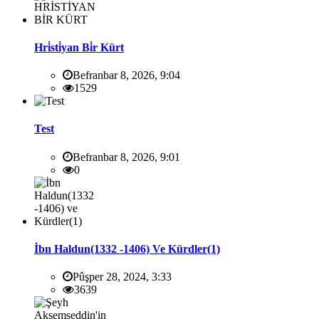
Hri̇sti̇yan Bi̇r Kürt
Befranbar 8, 2026, 9:04
1529
Test
Befranbar 8, 2026, 9:01
0
İbn Haldun(1332 -1406) Ve Kürdler(1)
Pûşper 28, 2024, 3:33
3639