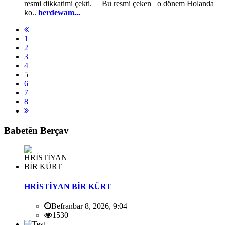
resmi dikkatimi çekti. Bu resmi çeken o dönem Holanda
ko..
berdewam...
1
2
3
4
5
6
7
8
Babetên Berçav
HRİSTİYAN BİR KÜRT
Befranbar 8, 2026, 9:04
1530