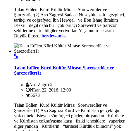
Talan Edîlen Kürd Kültür Mirası: Sorewerdîler ve
Şarezorîler(2) Aso Zagrosi Sadece Nuseybin asılı gezginci,
tarihçi ve coğrafyacı İbn Hewqal ve Ebu İshaq İbrahim
İstexri değil daha bir çok tarihçi Sorewerd ve Şarezor
şehirlerine dair bilgiler veriyorlar. Yaşamının esasını
Büyük filoso..
berdewam...
Talan Edîlen Kürd Kültür Mirası: Sorewerdîler ve
Şarezorîler(1)
Aso Zagrosî
Nîsan 22, 2016, 12:00
5673
Talan Edîlen Kürd Kültür Mirası: Sorewerdîler ve
Şarezorîler(1) Aso Zagrosi Kürd ve Kürdistan gerçekliğini
yok etmek isteyen sömürgeci güçler, bir yandan Kürdlere
ve Kürdistan coğrafyasına karşı fiziki jenositlere yaparken,
diğer yandan Kürdlerin “tarihsel Kürdlük bilincini” yok