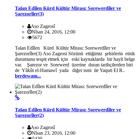
Talan Edîlen Kürd Kültür Mirası: Sorewerdîler ve
Şarezorîler(3)
Aso Zagrosî
Nîsan 24, 2016, 12:00
5672
Talan Edîlen Kürd Kültür Mirası: Sorewerdîler ve
Şarezorîler(3) Aso Zagrosi Sözünü ettiğimiz şehirlerin etnik
durumunu tespit etmek için eski kaynaklarda bir hayli belge
var. Şarezor ve Sorewerd üzerine duran tarihçilerden biri
de Yâkût el-Hamawî yada diğer ismi ile Yaquti El R..
berdewam...
Talan Edîlen Kürd Kültür Mirası: Sorewerdîler ve
Şarezorîler(2)
Aso Zagrosî
Nîsan 23, 2016, 12:00
5430