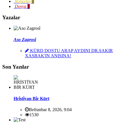
Röportaj
0
Dosya
3
Yazalar
Aso Zagrosî
KÜRD DOSTU ARAP AYDINI DR.ŞAKIR
XASBAK'IN ANISINA!
Son Yazılar
Hri̇sti̇yan Bi̇r Kürt
Befranbar 8, 2026, 9:04
1530