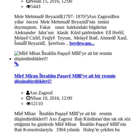
Nîsan 15, 2016, 12:00
5443
Mele Mehmudê Beyazidî(1797- 1870?)Aso ZagrosiBen
yıllar öncesi Mele Mehmudê Beyazidî’nin ismini
duymuştum. Fakat onun hakkındaki bilgilerim
Aleksander Jaba’nın klasik Kürd şairlerinden Elî Herîrî,
Melayê Cizîrî, Feqîyê Teyran, Melayê Batê, Ahmedê Xanî,
Îsmaîlî Beyazidî, Şerefxan ..
berdewam...
Mîrê Mîran Îbrahîm Paşayê Mîllî’ye ait bir resmin
düşündürdükleri!!
Aso Zagrosî
Nîsan 10, 2016, 12:00
12110
Mîrê Mîran Îbrahîm Paşayê Mîllî’ye ait bir resmin
düşündürdükleri!! Aso Zagrosi Batı Kürdistan’dan sık sık söz
ettiğimiz bu günlerde Mîrê Mîran Îbrahîm Paşayê Mîllî’nin
Batı Konsoloslarıyla 1904 yılında Halep’te çekilen bu