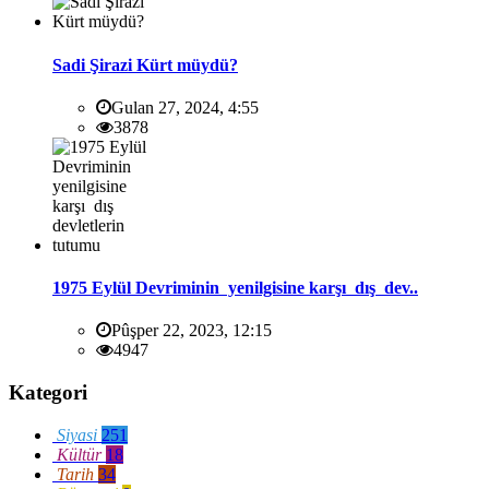
Sadi Şirazi Kürt müydü?
Gulan 27, 2024, 4:55
3878
1975 Eylül Devriminin yenilgisine karşı dış dev..
Pûşper 22, 2023, 12:15
4947
Kategori
Siyasi
251
Kültür
18
Tarih
34