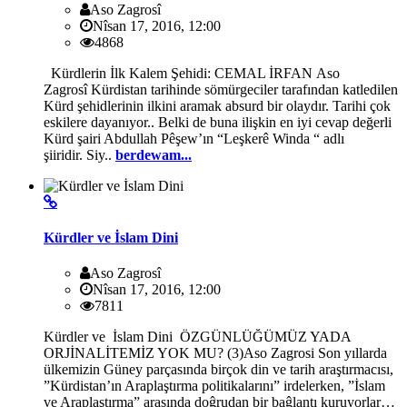
Aso Zagrosî
Nîsan 17, 2016, 12:00
4868
Kürdlerin İlk Kalem Şehidi: CEMAL İRFAN Aso
Zagrosî Kürdistan tarihinde sömürgeciler tarafından katledilen
Kürd şehidlerinin ilkini aramak absurd bir olaydır. Tarihi çok
eskilere dayanıyor.. Belki de buna ilişkin en iyi cevap değerli
Kürd şairi Abdullah Pêşew’ın “Leşkerê Winda “ adlı
şiiridir. Siy..
berdewam...
Kürdler ve İslam Dini
Aso Zagrosî
Nîsan 17, 2016, 12:00
7811
Kürdler ve İslam Dini ÖZGÜNLÜĞÜMÜZ YADA
ORJİNALİTEMİZ YOK MU? (3)Aso Zagrosi Son yıllarda
ülkemizin Güney parçasında birçok din ve tarih araştırmacısı,
”Kürdistan’ın Araplaştırma politikalarını” irdelerken, ”İslam
ve Araplaştırma” arasında doĝrudan bir baĝlantı kuruyorlar…