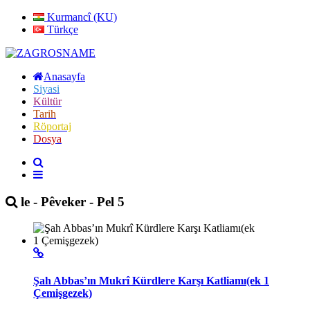
Kurmancî (KU)
Türkçe
Anasayfa
Siyasi
Kültür
Tarih
Röportaj
Dosya
le - Pêveker - Pel 5
Şah Abbas’ın Mukrî Kürdlere Karşı Katliamı(ek 1
Çemişgezek)