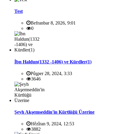
Test
Befranbar 8, 2026, 9:01
0
İbn Haldun(1332 -1406) ve Kürdler(1)
Pûşper 28, 2024, 3:33
3646
Şeyh Akşemseddin'in Kürtlüğü Üzerine
Hêzîran 9, 2024, 12:53
3882