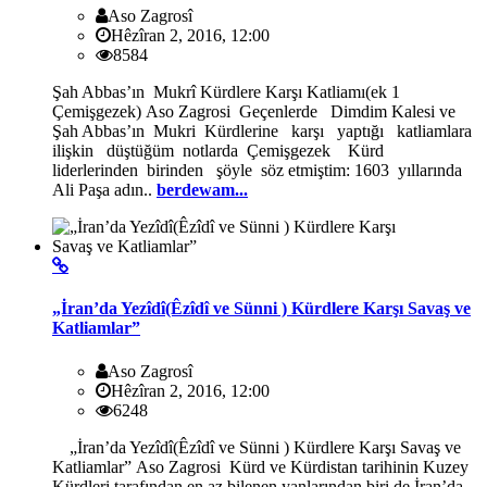
Aso Zagrosî
Hêzîran 2, 2016, 12:00
8584
Şah Abbas’ın Mukrî Kürdlere Karşı Katliamı(ek 1
Çemişgezek) Aso Zagrosi Geçenlerde Dimdim Kalesi ve
Şah Abbas’ın Mukri Kürdlerine karşı yaptığı katliamlara
ilişkin düştüğüm notlarda Çemişgezek Kürd
liderlerinden birinden şöyle söz etmiştim: 1603 yıllarında
Ali Paşa adın..
berdewam...
„İran’da Yezîdî(Êzîdî ve Sünni ) Kürdlere Karşı Savaş ve
Katliamlar”
Aso Zagrosî
Hêzîran 2, 2016, 12:00
6248
„İran’da Yezîdî(Êzîdî ve Sünni ) Kürdlere Karşı Savaş ve
Katliamlar” Aso Zagrosi Kürd ve Kürdistan tarihinin Kuzey
Kürdleri tarafından en az bilenen yanlarından biri de İran’da