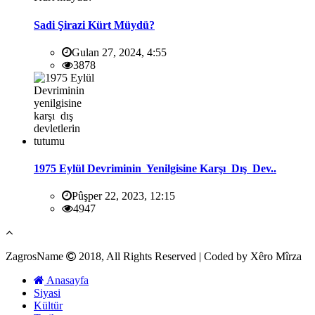
Sadi Şirazi Kürt Müydü?
Gulan 27, 2024, 4:55
3878
1975 Eylül Devriminin Yenilgisine Karşı Dış Dev..
Pûşper 22, 2023, 12:15
4947
ZagrosName
2018, All Rights Reserved | Coded by Xêro Mîrza
Anasayfa
Siyasi
Kültür