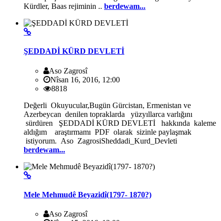
Kürdler, Baas rejiminin ..
berdewam...
ŞEDDADİ KÜRD DEVLETİ
Aso Zagrosî
Nîsan 16, 2016, 12:00
8818
Değerli Okuyucular,Bugün Gürcistan, Ermenistan ve
Azerbeycan denilen topraklarda yüzyıllarca varlığını
sürdüren ŞEDDADİ KÜRD DEVLETİ hakkında kaleme
aldığım araştırmamı PDF olarak sizinle paylaşmak
istiyorum. Aso ZagrosiSheddadi_Kurd_Devleti
berdewam...
Mele Mehmudê Beyazidî(1797- 1870?)
Aso Zagrosî