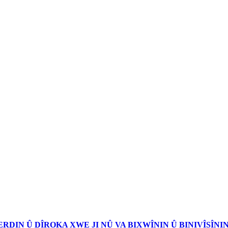
ERDIN Û DÎROKA XWE JI NÛ VA BIXWÎNIN Û BINIVÎSÎN