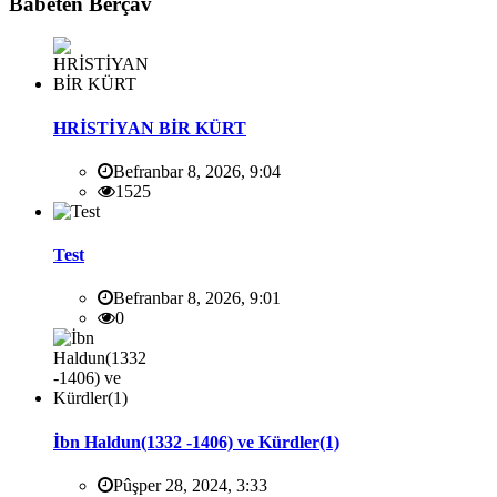
Babetên Berçav
HRİSTİYAN BİR KÜRT
Befranbar 8, 2026, 9:04
1525
Test
Befranbar 8, 2026, 9:01
0
İbn Haldun(1332 -1406) ve Kürdler(1)
Pûşper 28, 2024, 3:33