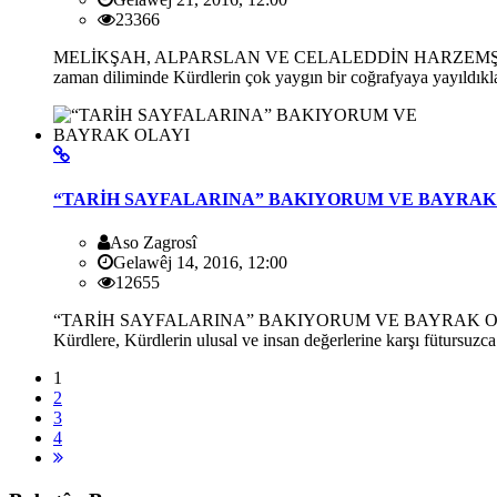
23366
MELİKŞAH, ALPARSLAN VE CELALEDDİN HARZEMŞAH KÜRDLE
zaman diliminde Kürdlerin çok yaygın bir coğrafyaya yayıldıkl
“TARİH SAYFALARINA” BAKIYORUM VE BAYRAK
Aso Zagrosî
Gelawêj 14, 2016, 12:00
12655
“TARİH SAYFALARINA” BAKIYORUM VE BAYRAK OLAYI ASO Z
Kürdlere, Kürdlerin ulusal ve insan değerlerine karşı fütursuzc
1
2
3
4