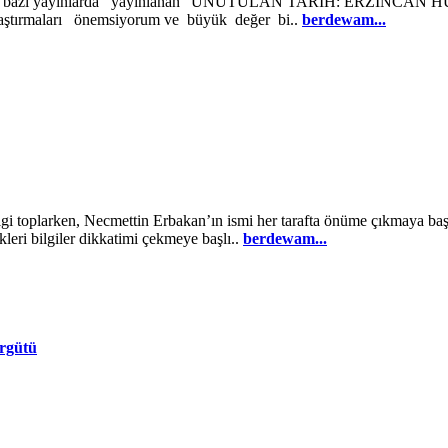
ğı bazı yayınlarda yayınlanan “UNUTULAN TARİH: ERZİNCAN H
araştırmaları önemsiyorum ve büyük değer bi..
berdewam...
ilgi toplarken, Necmettin Erbakan’ın ismi her tarafta önüme çıkmaya b
leri bilgiler dikkatimi çekmeye başlı..
berdewam...
örgütü