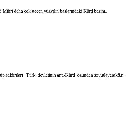
Mîhrî daha çok geçen yüzyılın başlarındaki Kürd basını..
tip saldırıları Türk devletinin anti-Kürd özünden soyutlayarak&n..