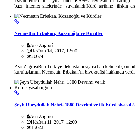
Davut Hoca’nın yıllar önce KAWA çevresinin çıkardı
bazı internet sitelerinde yayınlandı.Kürd tarihine ilişkin 
Necmettin Erbakan, Kozanoğlu ve Kürdler
Aso Zagrosî
Hêzîran 14, 2017, 12:00
26674
Aso ZagrosiBen Türkiye’deki islami siyasi hareketine ilişkin b
kuruluşlarının Necmettin Erbakan’ın biyografisi hakkında verdik
Şeyh Ubeydullah Nehri, 1880 Devrimi ve ilk Kürd siyasal 
Aso Zagrosî
Hêzîran 11, 2017, 12:00
15623