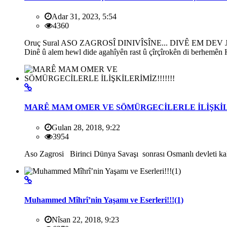
Adar 31, 2023, 5:54
4360
Oruç Sural ASO ZAGROSÎ DINIVÎSÎNE... DIVÊ EM D
Dinê û alem hewl dide agahîyên rast û çîrçîrokên di berhemên H
MARÊ MAM OMER VE SÖMÜRGECİLERLE İLİŞKİLER
Gulan 28, 2018, 9:22
3954
Aso Zagrosi Birinci Dünya Savaşı sonrası Osmanlı devleti kalm
Muhammed Mîhrî’nin Yaşamı ve Eserleri!!!(1)
Nîsan 22, 2018, 9:23