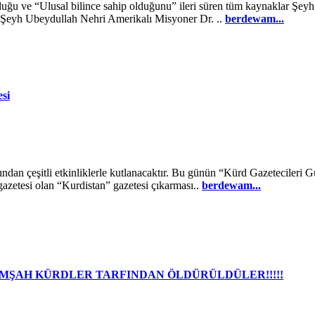
uğu ve “Ulusal bilince sahip olduğunu” ileri süren tüm kaynaklar Şey
r.Şeyh Ubeydullah Nehri Amerikalı Misyoner Dr. ..
berdewam...
si
ndan çeşitli etkinliklerle kutlanacaktır. Bu günün “Kürd Gazetecileri
azetesi olan “Kurdistan” gazetesi çıkarması..
berdewam...
MŞAH KÜRDLER TARFINDAN ÖLDÜRÜLDÜLER!!!!!