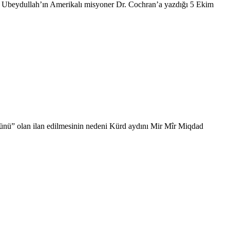
h Ubeydullah’ın Amerikalı misyoner Dr. Cochran’a yazdığı 5 Ekim
 Günü” olan ilan edilmesinin nedeni Kürd aydını Mir Mîr Miqdad