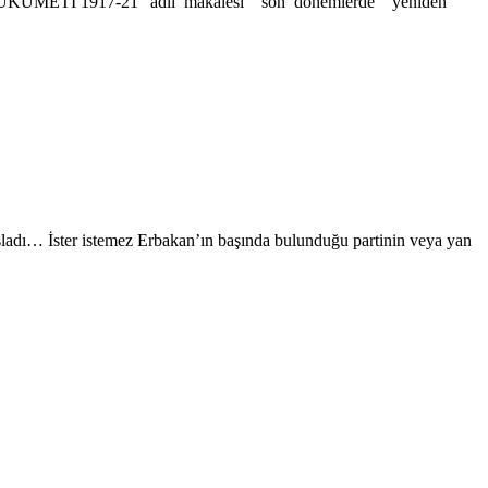
ÜKÜMETİ 1917-21“ adlı makalesi son dönemlerde yeniden
aşladı… İster istemez Erbakan’ın başında bulunduğu partinin veya yan