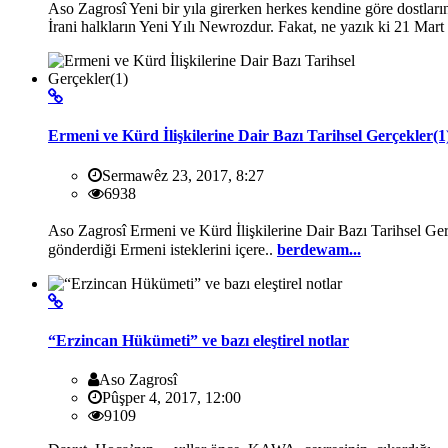
Aso Zagrosî Yeni bir yıla girerken herkes kendine göre dostlarına
İrani halkların Yeni Yılı Newrozdur. Fakat, ne yazık ki 21 Mart
Ermeni ve Kürd İlişkilerine Dair Bazı Tarihsel Gerçekler(1
Sermawêz 23, 2017, 8:27
6938
Aso Zagrosî Ermeni ve Kürd İlişkilerine Dair Bazı Tarihsel Ge
gönderdiği Ermeni isteklerini içere..
berdewam...
“Erzincan Hükümeti” ve bazı eleştirel notlar
Aso Zagrosî
Pûşper 4, 2017, 12:00
9109