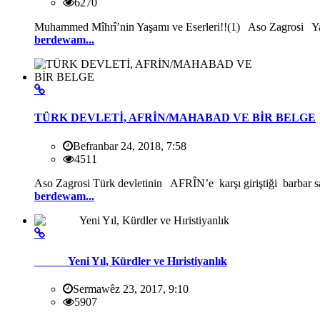
6270
Muhammed Mîhrî’nin Yaşamı ve Eserleri!!(1) Aso Zagrosi Yazar
berdewam...
TÜRK DEVLETİ, AFRİN/MAHABAD VE BİR BELGE
Befranbar 24, 2018, 7:58
4511
Aso Zagrosi Türk devletinin AFRÎN’e karşı giriştiği barbar sa
berdewam...
Yeni Yıl, Kürdler ve Hıristiyanlık
Sermawêz 23, 2017, 9:10
5907