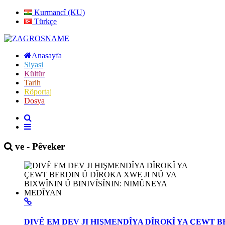
Kurmancî (KU)
Türkçe
Anasayfa
Siyasi
Kültür
Tarih
Röportaj
Dosya
ve - Pêveker
DIVÊ EM DEV JI HIŞMENDÎYA DÎROKÎ YA ÇEWT B