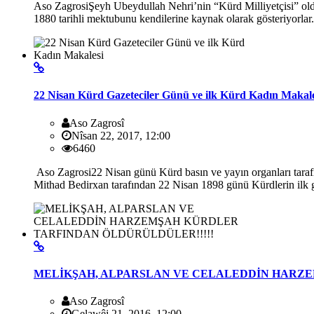
Aso ZagrosiŞeyh Ubeydullah Nehri’nin “Kürd Milliyetçisi” old
1880 tarihli mektubunu kendilerine kaynak olarak gösteriyorla
22 Nisan Kürd Gazeteciler Günü ve ilk Kürd Kadın Makale
Aso Zagrosî
Nîsan 22, 2017, 12:00
6460
Aso Zagrosi22 Nisan günü Kürd basın ve yayın organları tarafı
Mithad Bedirxan tarafından 22 Nisan 1898 günü Kürdlerin ilk g
MELİKŞAH, ALPARSLAN VE CELALEDDİN HARZE
Aso Zagrosî
Gelawêj 21, 2016, 12:00